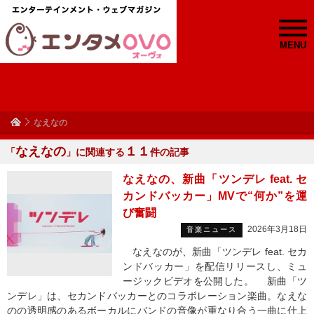
MENU
なえなの
なえなの
１１
「
」に関連する
件の記事
なえなの、新曲「ツンデレ feat. セ
カンドバッカー」MVで“何か”を運
び奮闘
2026年3月18日
音楽ニュース
なえなのが、新曲「ツンデレ feat. セカ
ンドバッカー」を配信リリースし、ミュ
ージックビデオを公開した。 新曲「ツ
ンデレ」は、セカンドバッカーとのコラボレーション楽曲。なえな
のの透明感のあるボーカルにバンドの音像が重なり合う一曲に仕上