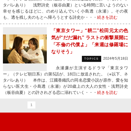
タバレあり） 浅野詩史（板谷由夏）といる時間に言いようのない
幸せを感じるほどに、のめり込んでいく小島透（永瀬）。その夜
も、透を残し夫のもとへ帰ろうとする詩史か・・・
続きを読む
「東京タワー」“耕二”松田元太の色
気が“だだ漏れ” ラストの衝撃展開に
「不倫の代償よ」「来週は修羅場に
なりそう」
2024年5月18日
TOPICS
永瀬廉が主演するドラマ「東京タワ
ー」（テレビ朝日系）の第5話が、18日に放送された。（※以下、ネ
タバレあり） 本作は、江國香織氏の同名恋愛小説が原作。愛を知
らない医大生・小島透（永瀬）が20歳上の大人の女性・浅野詩史
（板谷由夏）との許されざる恋に溺れていく・・・
続きを読む
1