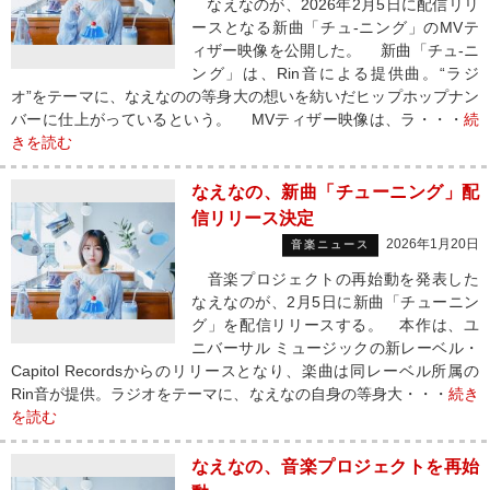
なえなのが、2026年2月5日に配信リリ
ースとなる新曲「チュ-ニング」のMVテ
ィザー映像を公開した。 新曲「チュ-ニ
ング」は、Rin音による提供曲。“ラジ
オ”をテーマに、なえなのの等身大の想いを紡いだヒップホップナン
バーに仕上がっているという。 MVティザー映像は、ラ・・・
続
きを読む
なえなの、新曲「チューニング」配
信リリース決定
2026年1月20日
音楽ニュース
音楽プロジェクトの再始動を発表した
なえなのが、2月5日に新曲「チューニン
グ」を配信リリースする。 本作は、ユ
ニバーサル ミュージックの新レーベル・
Capitol Recordsからのリリースとなり、楽曲は同レーベル所属の
Rin音が提供。ラジオをテーマに、なえなの自身の等身大・・・
続き
を読む
なえなの、音楽プロジェクトを再始