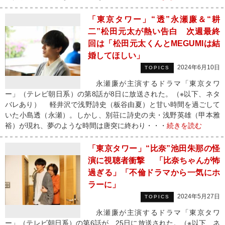
「東京タワー」“透”永瀬廉＆“耕
二”松田元太が熱い告白 次週最終
回は「松田元太くんとMEGUMIは結
婚してほしい」
2024年6月10日
TOPICS
永瀬廉が主演するドラマ「東京タワ
ー」（テレビ朝日系）の第8話が8日に放送された。（※以下、ネタ
バレあり） 軽井沢で浅野詩史（板谷由夏）と甘い時間を過ごして
いた小島透（永瀬）。しかし、別荘に詩史の夫・浅野英雄（甲本雅
裕）が現れ、夢のような時間は唐突に終わり・・・
続きを読む
「東京タワー」“比奈”池田朱那の怪
演に視聴者衝撃 「比奈ちゃんが怖
過ぎる」「不倫ドラマから一気にホ
ラーに」
2024年5月27日
TOPICS
永瀬廉が主演するドラマ「東京タワ
ー」（テレビ朝日系）の第6話が、25日に放送された。（※以下、ネ