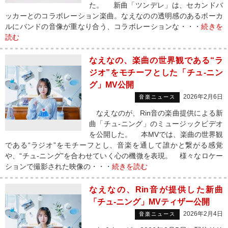
た。 新曲「ツンデレ」は、セカンドバ
ッカーとのコラボレーション楽曲。なえなのの透明感のあるボーカ
ルにバンドの音像が重なり合う、コラボレーションな・・・
続きを
読む
なえなの、楽曲の世界観である“ラ
ジオ”をモチーフとした「チュ-ニン
グ」MV公開
2026年2月6日
音楽ニュース
なえなのが、Rin音の楽曲提供による新
曲「チュ-ニング」のミュージックビデオ
を公開した。 本MVでは、楽曲の世界観
である“ラジオ”をモチーフとし、音楽を通して誰かと繋がる感覚
や、“チュ-ニング”を合わせていく心の機微を表現。 様々なロケー
ションで撮影された映像の・・・
続きを読む
なえなの、Rin音が提供した新曲
「チュ-ニング」MVティザー公開
2026年2月4日
音楽ニュース