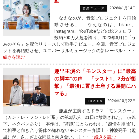
動
2026年1月14日
音楽ニュース
なえなのが、音楽プロジェクトを再始
動させる。 なえなのは、TikTok、
Instagram、YouTubeなどの総フォロワー
数約700万人超を誇り、2023年6月に「う
あのそら」を配信リリースして歌手デビュー。今回、音楽プロジェ
クトを再始動させ、ユニバーサルミュージックの新レーベル・・・
続きを読む
趣里主演の「モンスター」に“最高
の脚本”の声 「ラスト1、2分が衝
撃」「最後に置き土産する展開にハ
マる」
2024年10月22日
TOPICS
趣里が主演するドラマ「モンスター」
（カンテレ・フジテレビ系）の第2話が、21日に放送された。（※以
下、ネタバレあり） 本作は、“常識”にとらわれず、“感情を排除”し
て相手と向き合う得体の知れないモンスター弁護士・神波亮子（趣
里）が、さまざまな問題と向き合い、ま・・・
続きを読む