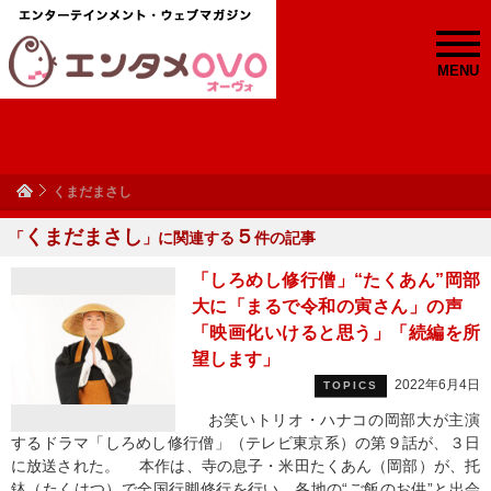
MENU
くまだまさし
くまだまさし
５
「
」に関連する
件の記事
「しろめし修行僧」“たくあん”岡部
大に「まるで令和の寅さん」の声
「映画化いけると思う」「続編を所
望します」
2022年6月4日
TOPICS
お笑いトリオ・ハナコの岡部大が主演
するドラマ「しろめし修行僧」（テレビ東京系）の第９話が、３日
に放送された。 本作は、寺の息子・米田たくあん（岡部）が、托
鉢（たくはつ）で全国行脚修行を行い、各地の“ご飯のお供”と出会