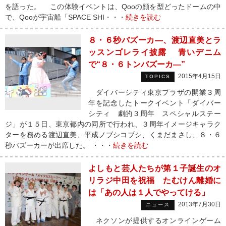
を語った。 この体験イベントは、Qooの顔を型どったドームの中
で、Qooが宇宙船「SPACE SHI・・・
続きを読む
８・６秒バズーカ―、渡辺直美とラ
ッスンゴレライ披露 青いデニム
で“８・６トンバズーカ―”
2015年4月15日
TOPICS
ダイバーシティ東京プラザの開業３周
年を記念したトークイベント「ダイバー
シティ 劇的３周年 スペシャルステー
ジ」が１５日、東京都内の同所で行われ、３周年イメージキャラク
ターを務める渡辺直美、平成ノブシコブシ、くまだまさし、８・６
秒バズーカーが出席した。 ・・・
続きを読む
よしもと芸人たちが第１子誕生のオ
リラジ中田を祝福 たむけん離婚に
は「あの人は１人でやってける」
2013年7月30日
ニュース
ネクソンが提供するオンラインゲーム