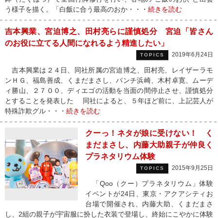
う様子を描く。「白飯に合う最高のおか・・・
続きを読む
吉本興業、宮迫博之、田村亮らに謹慎処分 宮迫「皆さん
のお役に立てる人間になれるよう精進したい」
2019年6月24日
TOPICS
吉本興業は２４日、同社所属の宮迫博之、田村亮、レイザーラモ
ンＨＧ、福島善成、くまだまさし、パンチ浜崎、木村卓寛、ムーデ
ィ勝山、２７００、ディエゴの活動を当面の間停止させ、謹慎処分
とすることを発表した 同社によると、５年ほど前に、上記芸人が
特殊詐欺グル・・・
続きを読む
クーっ！ネタが娘に受けない！ く
まだまさし、内藤大助親子が仲良く
プラネタリウム体験
2015年9月25日
TOPICS
「Qoo（クー）プラネタリウム」体験
イベントが24日、東京・アクアシティお
台場で開催され、内藤大助、くまだまさ
し、2組の親子が宇宙服に扮した衣装で登場し、終始にこやかに体験