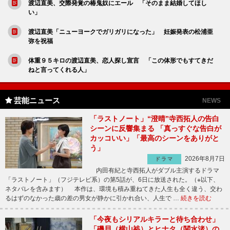
渡辺直美、交際発覚の椿鬼奴にエール 「そのまま結婚してほし
い」
渡辺直美「ニューヨークでガリガリになった」 妊娠発表の松浦亜
弥を祝福
体重９５キロの渡辺直美、恋人探し宣言 「この体形でもすてきだ
ねと言ってくれる人」
芸能ニュース
NEWS
「ラストノート」“澄晴”寺西拓人の告白
シーンに反響集まる 「真っすぐな告白が
カッコいい」「最高のシーンをありがと
う」
2026年8月7日
ドラマ
内田有紀と寺西拓人がダブル主演するドラマ
「ラストノート」（フジテレビ系）の第5話が、6日に放送された。（※以下、
ネタバレを含みます） 本作は、環境も積み重ねてきた人生も全く違う、交わ
るはずのなかった歳の差の男女が静かに引かれ合い、人生で …
続きを読む
「今夜もシリアルキラーと待ち合わせ」
「磯貝（横山裕）とヒナタ（関水渚）の