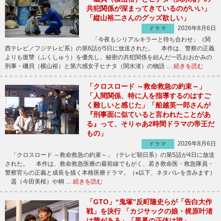
共犯関係が深まってきているのがいい」
「縦山裕二さんのグッズ欲しい」
2026年8月6日
ドラマ
「今夜もシリアルキラーと待ち合わせ」（関
西テレビ／フジテレビ系）の第6話が5日に放送された。 本作は、警察の正義
よりも復讐（ふくしゅう）を優先し、秘密の共犯関係を結んだ一匹おおかみの
刑事・磯貝（横山裕）と第六感女子ヒナタ（関水渚）の物語 …
続きを読む
「クロスロード ～救命救急の約束～」
「人間関係、特に人を指導するのはすご
く難しいと感じた」「船越英一郎さんが
『刑事面に似ていると言われたことがあ
る』って、そりゃあ2時間ドラマの帝王だ
もの」
2026年8月6日
ドラマ
「クロスロード ～救命救急の約束～」（テレビ朝日系）の第5話が4日に放送
された。 本作は、救命救急医療の最前線でもがく、若き救命医・救急隊員・
警察官らの正義と成長を描く本格医療ドラマ。（※以下、ネタバレを含みます）
遥（今田美桜）や桐 …
続きを読む
「GTO」“鬼塚”反町隆史らが「告白大作
戦」を決行 「カジサックの娘・梶原叶渚
は華がある」「黒幕の正体は誰」