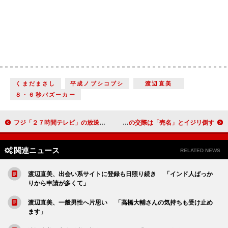
くまだまさし
平成ノブシコブシ
渡辺直美
８・６秒バズーカー
フジ「２７時間テレビ」の放送日決定！ 「ちびっこホンキーダンス選手権」を実施
西川史子、“焼き肉報道”の彼は「既婚者」 小峠と坂口の交際は「売名」とイジリ倒す
関連ニュース
RELATED NEWS
渡辺直美、出会い系サイトに登録も日照り続き 「インド人ばっか
りから申請が多くて」
渡辺直美、一般男性へ片思い 「高橋大輔さんの気持ちも受け止め
ます」