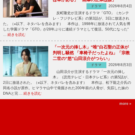
2026年8月4日
ドラマ
反町隆史が主演するドラマ「GTO」（カンテ
レ・フジテレビ系）の第3話が、3日に放送され
た。（※以下、ネタバレを含みます） 本作は、1998年に放送されて人気を博
した学園ドラマ「GTO」が28年ぶりに連続ドラマとして復活。50代になった“
…
続きを読む
「一次元の挿し木」“唯”白石聖の正体が
判明し騒然 「車椅子だったよね」「宗教
二世の“悠”山田涼介がつらい」
2026年8月3日
ドラマ
山田涼介が主演するドラマ「一次元の挿し
木」（読売テレビ・日本テレビ系）の第5話が、
2日に放送された。（※以下、ネタバレを含みます） 本作は、松下龍之介氏の
同名小説が原作。ヒマラヤ山中で発掘された200年前の人骨が、失踪した妹の
DNAと完 …
続きを読む
more »