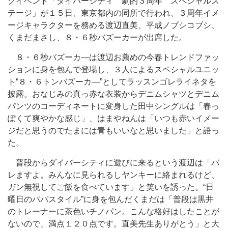
クイベント「ダイバーシティ 劇的３周年 スペシャルス
テージ」が１５日、東京都内の同所で行われ、３周年イメ
ージキャラクターを務める渡辺直美、平成ノブシコブシ、
くまだまさし、８・６秒バズーカーが出席した。
８・６秒バズーカ―は渡辺お薦めの今春トレンドファッ
ションに身を包んで登場し、３人によるスペシャルユニッ
ト“８・６トンバズーカ―”としてラッスンゴレライネタを
披露。おなじみの真っ赤な衣装からデニムシャツとデニム
パンツのコーディネートに変身した田中シングルは「春っ
ぽくて爽やかな感じ」、はまやねんは「いつも赤いイメー
ジだと思うのでたまには青もいいなと思いました」と語っ
た。
普段からダイバーシティに遊びに来るという渡辺は「バ
レますよ。みんなに見られるしヤンキーに絡まれるけど、
ガン無視してご飯を食べています」と笑いを誘った。“日
曜日のパパスタイル”に身を包んだくまだは「普段は黒井
のトレーナーに茶色いチノパン。こんな格好はしたことが
ないので、満点１２０点です。直美先生ありがとう」と大