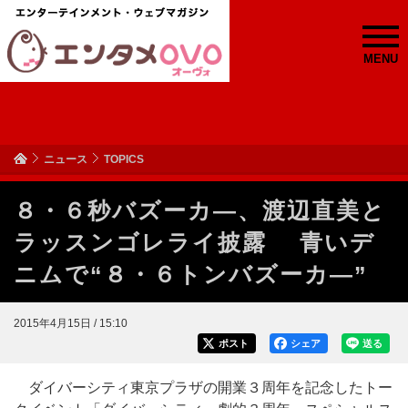
MENU
ニュース
TOPICS
８・６秒バズーカ―、渡辺直美と
ラッスンゴレライ披露 青いデ
ニムで“８・６トンバズーカ―”
2015年4月15日 / 15:10
ポスト
シェア
送る
ダイバーシティ東京プラザの開業３周年を記念したトー