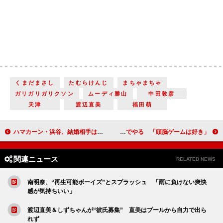
くまだまさし
たむらけんじ
まちゃまちゃ
ガリガリガリクソン
ムーディ勝山
中田敦彦
天津
渡辺直美
福田萌
ハマカーン・浜谷、結婚相手は渡辺正行のマネジャー 喜びの新ギャグ「幸せの極み！」
剛力彩芽、ゲームは勝つまでやる 「頭脳ゲームは好き」
関連ニュース
RELATED NEWS
南明奈、“再生可能ボーイズ”とスプラッシュ 「雨に負けない爽快
感が気持ちいい」
渡辺直美＆しずちゃんが“彼氏募集” 直美はプールから自力で出ら
れず