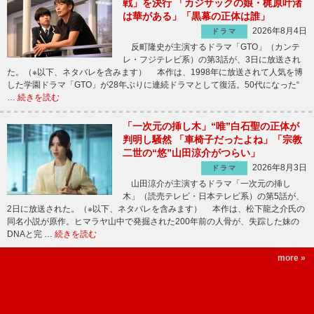
戦」を決行 「カジサックの娘・梶原叶渚
は華がある」「黒幕の正体は誰」
2026年8月4日
ドラマ
反町隆史が主演するドラマ「GTO」（カンテ
レ・フジテレビ系）の第3話が、3日に放送され
た。（※以下、ネタバレを含みます） 本作は、1998年に放送されて人気を博
した学園ドラマ「GTO」が28年ぶりに連続ドラマとして復活。50代になった“
…
続きを読む
「一次元の挿し木」“唯”白石聖の正体が
判明し騒然 「車椅子だったよね」「宗教
二世の“悠”山田涼介がつらい」
2026年8月3日
ドラマ
山田涼介が主演するドラマ「一次元の挿し
木」（読売テレビ・日本テレビ系）の第5話が、
2日に放送された。（※以下、ネタバレを含みます） 本作は、松下龍之介氏の
同名小説が原作。ヒマラヤ山中で発掘された200年前の人骨が、失踪した妹の
DNAと完 …
続きを読む
more »