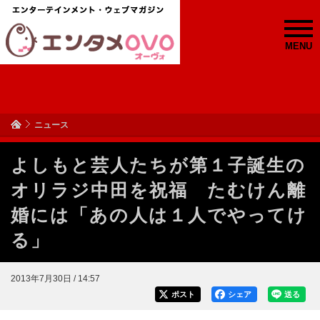
MENU
ニュース
よしもと芸人たちが第１子誕生の
オリラジ中田を祝福 たむけん離
婚には「あの人は１人でやってけ
る」
2013年7月30日 / 14:57
ポスト
シェア
送る