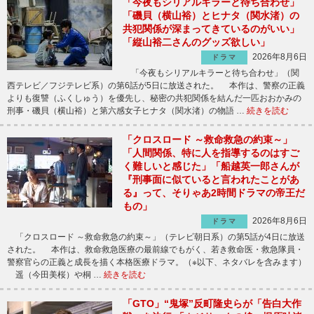
「今夜もシリアルキラーと待ち合わせ」
「磯貝（横山裕）とヒナタ（関水渚）の
共犯関係が深まってきているのがいい」
「縦山裕二さんのグッズ欲しい」
2026年8月6日
ドラマ
「今夜もシリアルキラーと待ち合わせ」（関
西テレビ／フジテレビ系）の第6話が5日に放送された。 本作は、警察の正義
よりも復讐（ふくしゅう）を優先し、秘密の共犯関係を結んだ一匹おおかみの
刑事・磯貝（横山裕）と第六感女子ヒナタ（関水渚）の物語 …
続きを読む
「クロスロード ～救命救急の約束～」
「人間関係、特に人を指導するのはすご
く難しいと感じた」「船越英一郎さんが
『刑事面に似ていると言われたことがあ
る』って、そりゃあ2時間ドラマの帝王だ
もの」
2026年8月6日
ドラマ
「クロスロード ～救命救急の約束～」（テレビ朝日系）の第5話が4日に放送
された。 本作は、救命救急医療の最前線でもがく、若き救命医・救急隊員・
警察官らの正義と成長を描く本格医療ドラマ。（※以下、ネタバレを含みます）
遥（今田美桜）や桐 …
続きを読む
「GTO」“鬼塚”反町隆史らが「告白大作