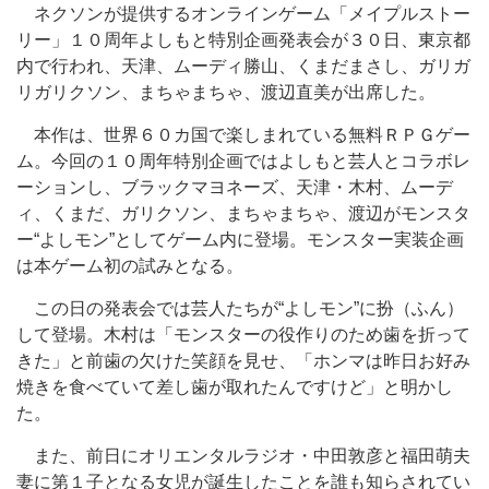
ネクソンが提供するオンラインゲーム「メイプルストー
リー」１０周年よしもと特別企画発表会が３０日、東京都
内で行われ、天津、ムーディ勝山、くまだまさし、ガリガ
リガリクソン、まちゃまちゃ、渡辺直美が出席した。
本作は、世界６０カ国で楽しまれている無料ＲＰＧゲー
ム。今回の１０周年特別企画ではよしもと芸人とコラボレ
ーションし、ブラックマヨネーズ、天津・木村、ムーデ
ィ、くまだ、ガリクソン、まちゃまちゃ、渡辺がモンスタ
ー“よしモン”としてゲーム内に登場。モンスター実装企画
は本ゲーム初の試みとなる。
この日の発表会では芸人たちが“よしモン”に扮（ふん）
して登場。木村は「モンスターの役作りのため歯を折って
きた」と前歯の欠けた笑顔を見せ、「ホンマは昨日お好み
焼きを食べていて差し歯が取れたんですけど」と明かし
た。
また、前日にオリエンタルラジオ・中田敦彦と福田萌夫
妻に第１子となる女児が誕生したことを誰も知らされてい