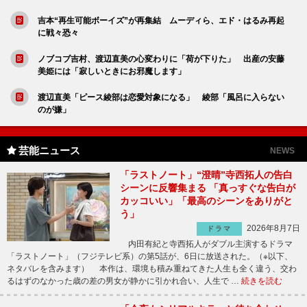
吉本“再生可能ボーイズ”が再集結 ムーディら、エド・はるみ再起
に戦々恐々
ノブコブ吉村、渡辺直美の心変わりに「荷が下りた」 出産の安藤
美姫には「寂しいときにお邪魔します」
渡辺直美「ピース綾部は恋愛対象になる」 綾部「風呂に入らない
のが嫌」
芸能ニュース
NEWS
「ラストノート」“澄晴”寺西拓人の告白
シーンに反響集まる 「真っすぐな告白が
カッコいい」「最高のシーンをありがと
う」
2026年8月7日
ドラマ
内田有紀と寺西拓人がダブル主演するドラマ
「ラストノート」（フジテレビ系）の第5話が、6日に放送された。（※以下、
ネタバレを含みます） 本作は、環境も積み重ねてきた人生も全く違う、交わ
るはずのなかった歳の差の男女が静かに引かれ合い、人生で …
続きを読む