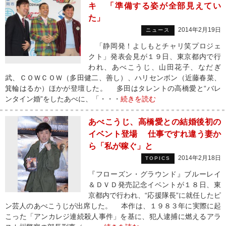
キ 「準備する姿が全部見えてい
た」
2014年2月19日
ニュース
「静岡発！よしもとチャリ笑プロジェ
クト」発表会見が１９日、東京都内で行
われ、あべこうじ、山田花子、なだぎ
武、ＣＯＷＣＯＷ（多田健二、善し）、ハリセンボン（近藤春菜、
箕輪はるか）ほかが登壇した。 多田はタレントの高橋愛と“バレ
ンタイン婚”をしたあべに、「・・・
続きを読む
あべこうじ、高橋愛との結婚後初の
イベント登場 仕事ですれ違う妻か
ら「私が稼ぐ」と
2014年2月18日
TOPICS
『フローズン・グラウンド』ブルーレイ
＆ＤＶＤ発売記念イベントが１８日、東
京都内で行われ、“応援隊長”に就任したピ
ン芸人のあべこうじが出席した。 本作は、１９８３年に実際に起
こった「アンカレジ連続殺人事件」を基に、犯人逮捕に燃えるアラ