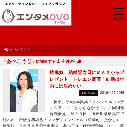
MENU
あべこうじ
あべこうじ
１４
「
」に関連する
件の記事
椿鬼奴、結婚記念日にＭＡＸからプ
レゼント トレエン斎藤「結婚は年
内には決めたい」
2016年5月20日
TOPICS
神奈川県×吉本興業「スペシャルコンテ
ンツアニメ『かなかなかぞく』共同制作
発表会見」が２０日、神奈川県横浜市で
行われ、声優を務めるトレンディエンジェル（斎藤司、たかし）、
椿鬼奴、ＮＭＢ４８の三田麻央、あべこうじほかが登場した。 本