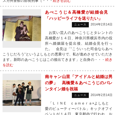
スカ州警察の部長刑事（・・・
続きを読む
あべこうじ＆高橋愛が結婚会見
「ハッピーライフを送りたい」
2014年2月14日
ニュース
お笑い芸人のあべこうじとタレントの
高橋愛が１４日、神奈川県横浜市内の役
所へ婚姻届を提出後、結婚会見を行っ
た。 会見は「“こういった司会ならあべ
こうじだろう”というよしもとの悪乗りで、私が進めさせていただき
ます。新郎のあべこうじはこの後出てきます」と自身の・・・
続き
を読む
南キャン山里「アイドルと結婚は男
の夢」 高橋愛＆あべこうじのバレ
ンタイン婚を祝福
2014年2月14日
ニュース
「ＬＩＮＥ ｃａｍｅｒａ×よしもと
愛のビューティーバトル」キックオフイ
ベントが１４日、東京都内で行われ、お