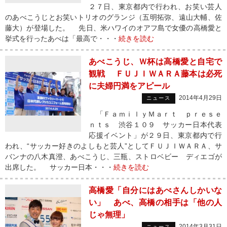
２７日、東京都内で行われ、お笑い芸人
のあべこうじとお笑いトリオのグランジ（五明拓弥、遠山大輔、佐
藤大）が登場した。 先日、米ハワイのオアフ島で女優の高橋愛と
挙式を行ったあべは「最高で・・・
続きを読む
あべこうじ、Ｗ杯は高橋愛と自宅で
観戦 ＦＵＪＩＷＡＲＡ藤本は必死
に夫婦円満をアピール
2014年4月29日
ニュース
「ＦａｍｉｌｙＭａｒｔ ｐｒｅｓｅ
ｎｔｓ 渋谷１０９ サッカー日本代表
応援イベント」が２９日、東京都内で行
われ、“サッカー好きのよしもと芸人”としてＦＵＪＩＷＡＲＡ、サ
バンナの八木真澄、あべこうじ、三瓶、ストロベビー ディエゴが
出席した。 サッカー日本・・・
続きを読む
高橋愛「自分にはあべさんしかいな
い」 あべ、高橋の相手は「他の人
じゃ無理」
2014年3月31日
ニュース