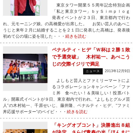
東京タワー開業５５周年記念特別企画
「私と東京タワー」ｂｙＳｉｍｐｌｏｇ
発表イベントが２３日、東京都内で行わ
れ、元モーニング娘。の高橋愛が出席した。 お笑い芸人のあべこ
うじと来年２月に結婚することを２１日に発表した高橋は、発表後
初めて公の場に姿を現した・・・
続きを読む
ペナルティ・ヒデ「Ｗ杯は２勝１敗
で予選突破」 木村祐一、あべこう
じの交際イジリで満足
2013年12月9日
ニュース
よしもと芸人とファミリーマートによ
るコラボレーションキャンペーン「ファ
ミ丼 食べたい！＆美味しい！投票バト
ル」開幕式イベントが９日、東京都内で行われ、“よしもとグルメ芸
人”の木村祐一、千原せいじ、藤井隆、ペナルティ・ヒデ、“ファミ
丼応援サポーター”のベイビ・・・
続きを読む
「キングオブコント」決勝進出８組
が決定 さらば青春の光「ほんまに