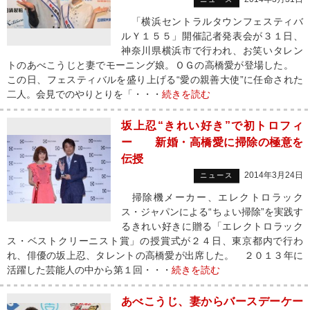
「横浜セントラルタウンフェスティバ
ルＹ１５５」開催記者発表会が３１日、
神奈川県横浜市で行われ、お笑いタレン
トのあべこうじと妻でモーニング娘。ＯＧの高橋愛が登場した。
この日、フェスティバルを盛り上げる“愛の親善大使”に任命された
二人。会見でのやりとりを「・・・
続きを読む
坂上忍“きれい好き”で初トロフィ
ー 新婚・高橋愛に掃除の極意を
伝授
2014年3月24日
ニュース
掃除機メーカー、エレクトロラック
ス・ジャパンによる“ちょい掃除”を実践す
るきれい好きに贈る「エレクトロラック
ス・ベストクリーニスト賞」の授賞式が２４日、東京都内で行わ
れ、俳優の坂上忍、タレントの高橋愛が出席した。 ２０１３年に
活躍した芸能人の中から第１回・・・
続きを読む
あべこうじ、妻からバースデーケー