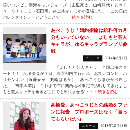
笑いコンビ、南海キャンディーズ（山里亮太、山崎静代）とＮＯ
Ｎ ＳＴＹＬＥ（石田明、井上裕介）ほかが登場した。 この日は
バレンタインデーということで・・・
続きを読む
あべこうじ「婚約指輪は給料何カ月
分もいっていない」 よしもと芸人
キャラが、ゆるキャラグランプリ参
戦
2014年2月7日
ニュース
「よしもと芸人キャラ 全国出張スタ
ート！！」記者会見が７日、東京都内で行われ、お笑いコンビ、ハ
リセンボン（近藤春菜、箕輪はるか）、あべこうじほかが出席し
た。 吉本興業は、これまで主に関西地区限定で活動してきたよし
もと芸人キャラを全国どこにでも出張させる“・・・
続きを読む
高橋愛、あべこうじとの結婚をファ
ンに報告 プロポーズはなく「言っ
てもらいたい」
2013年12月23日
ニュース