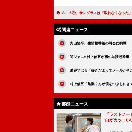
８．６秒、サングラスは「取れなくなった」 よしもと史上最速で単
関連ニュース
丸山隆平、生情報番組の司会に挑戦 
関ジャニ∞村上信五が初の単独冠番組 
渋谷すばる「好きだよってメールがき
村上信五「亀梨くんが僕をつぶしにき
芸能ニュース
「ラストノー
白がカッコい