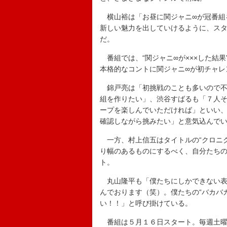
横山裕は「お昼に関ジャニ∞が冠番組
新しい魅力を出していけるように、ス
だ。
番組では、“関ジャニ∞が×××した結果
本格的なコントに関ジャニ∞が初チャレ
錦戸亮は「初挑戦のことも多いので不
組を作りたい」、渋谷すばるも「７人そ
ープを楽しんでいただければ」といい
確認しながら挑みたい」と意気込んで
一方、村上信五はタイトルの“クロニク
り幅のあるものにするべく、自分たち
ト。
丸山隆平も「僕たちにしかできない表
んでおります（笑）。僕たちの“バカバ
い！！」と呼び掛けている。
番組は５月１６日スタート。毎週土曜