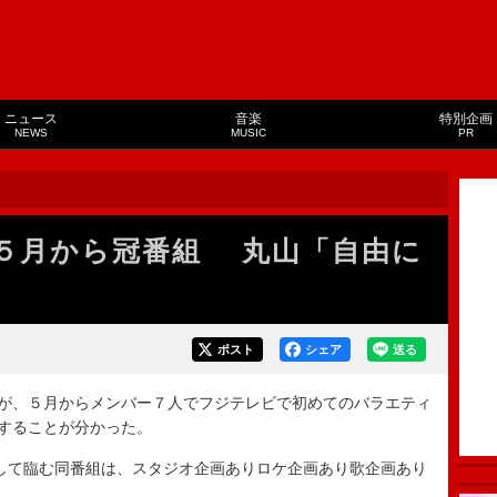
ニュース
音楽
特別企画
NEWS
MUSIC
PR
５月から冠番組 丸山「自由に
ポスト
シェア
送る
が、５月からメンバー７人でフジテレビで初めてのバラエティ
することが分かった。
して臨む同番組は、スタジオ企画ありロケ企画あり歌企画あり