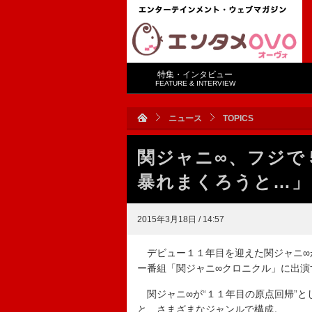
特集・インタビュー
FEATURE & INTERVIEW
ニュース
TOPICS
関ジャニ∞、フジで
暴れまくろうと…」
2015年3月18日 / 14:57
デビュー１１年目を迎えた関ジャニ∞
ー番組「関ジャニ∞クロニクル」に出演
関ジャニ∞が“１１年目の原点回帰”と
と、さまざまなジャンルで構成。