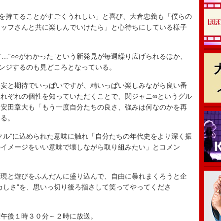
を持てることがすごくうれしい」と喜び、大倉忠義も「僕らの
タッフさんと共に楽しんでいけたら」と心待ちにしている様子
”…“○○がわかった”という新発見が毎週繰り広げられるほか、
ンジするのも見どころとなっている。
安と期待でいっぱいですが、精いっぱい楽しみながら良い番
れぞれの個性を知っていただくことで、関ジャニ∞というグル
、安田章大も「もう一度自分たちの良さ、強みは何なのかを再
いる。
ル”に込められた意味に触れ「自分たちの年代史をより深く振
のイメージをいい意味で壊しながら取り組みたい」とコメン
現と遊びをふんだんに盛り込んで、自由に暴れまくろうと企
カしさ”を、思いっ切り後ろ指さして笑ってやってくださ
午後１時３０分～２時に放送。