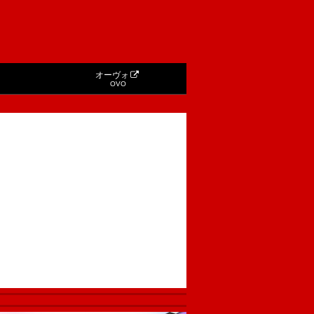
オーヴォ
OVO