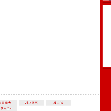
安田章大
村上信五
横山裕
関ジャニ∞