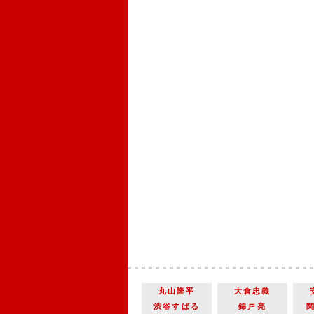
丸山隆平
大倉忠義
渋谷すばる
錦戸亮