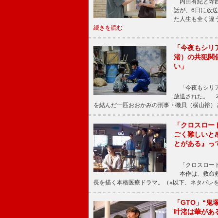
内田有紀と寺西
話が、6日に放
た人生も全く違
続きを読む
「今夜もシリ
渚）の共犯関
い」
「今夜もシリア
放送された。 
を結んだ一匹おおかみの刑事・磯貝（横山裕）
「クロスロー
ごく難しいと
とがある』っ
「クロスロード
本作は、救命救
長を描く本格医療ドラマ。（※以下、ネタバレ
「GTO」“
叶渚は華があ