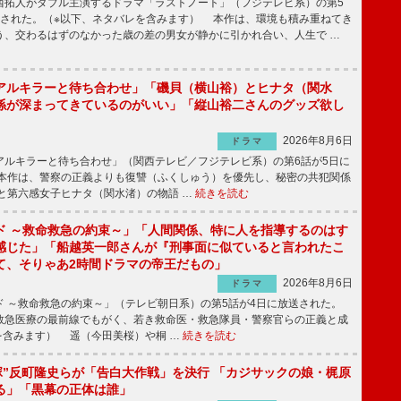
拓人がダブル主演するドラマ「ラストノート」（フジテレビ系）の第5
送された。（※以下、ネタバレを含みます） 本作は、環境も積み重ねてき
う、交わるはずのなかった歳の差の男女が静かに引かれ合い、人生で …
アルキラーと待ち合わせ」「磯貝（横山裕）とヒナタ（関水
係が深まってきているのがいい」「縦山裕二さんのグッズ欲し
2026年8月6日
ドラマ
ルキラーと待ち合わせ」（関西テレビ／フジテレビ系）の第6話が5日に
本作は、警察の正義よりも復讐（ふくしゅう）を優先し、秘密の共犯関係
と第六感女子ヒナタ（関水渚）の物語 …
続きを読む
ド ～救命救急の約束～」「人間関係、特に人を指導するのはす
感じた」「船越英一郎さんが『刑事面に似ていると言われたこ
て、そりゃあ2時間ドラマの帝王だもの」
2026年8月6日
ドラマ
 ～救命救急の約束～」（テレビ朝日系）の第5話が4日に放送された。
急医療の最前線でもがく、若き救命医・救急隊員・警察官らの正義と成
を含みます） 遥（今田美桜）や桐 …
続きを読む
鬼塚”反町隆史らが「告白大作戦」を決行 「カジサックの娘・梶原
る」「黒幕の正体は誰」