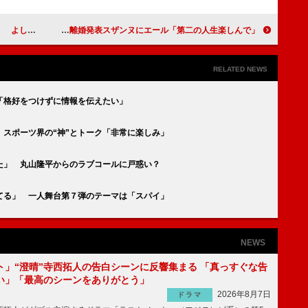
独ＤＶＤ発売
バイきんぐ小峠、坂口杏里との破局否定 鈴木奈々は離婚発表スザンヌにエール「第二の人生楽しんで」
RELATED NEWS
「格好をつけずに情報を伝えたい」
スポーツ界の“神”とトーク「非常に楽しみ」
た」 丸山隆平からのラブコールに戸惑い？
てる」 一人舞台第７弾のテーマは「スパイ」
NEWS
ト」“澄晴”寺西拓人の告白シーンに反響集まる 「真っすぐな告
い」「最高のシーンをありがとう」
2026年8月7日
ドラマ