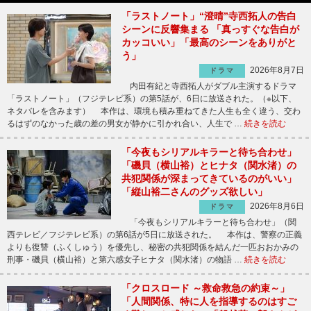
「ラストノート」“澄晴”寺西拓人の告白
シーンに反響集まる 「真っすぐな告白が
カッコいい」「最高のシーンをありがと
う」
2026年8月7日
ドラマ
内田有紀と寺西拓人がダブル主演するドラマ
「ラストノート」（フジテレビ系）の第5話が、6日に放送された。（※以下、
ネタバレを含みます） 本作は、環境も積み重ねてきた人生も全く違う、交わ
るはずのなかった歳の差の男女が静かに引かれ合い、人生で …
続きを読む
「今夜もシリアルキラーと待ち合わせ」
「磯貝（横山裕）とヒナタ（関水渚）の
共犯関係が深まってきているのがいい」
「縦山裕二さんのグッズ欲しい」
2026年8月6日
ドラマ
「今夜もシリアルキラーと待ち合わせ」（関
西テレビ／フジテレビ系）の第6話が5日に放送された。 本作は、警察の正義
よりも復讐（ふくしゅう）を優先し、秘密の共犯関係を結んだ一匹おおかみの
刑事・磯貝（横山裕）と第六感女子ヒナタ（関水渚）の物語 …
続きを読む
「クロスロード ～救命救急の約束～」
「人間関係、特に人を指導するのはすご