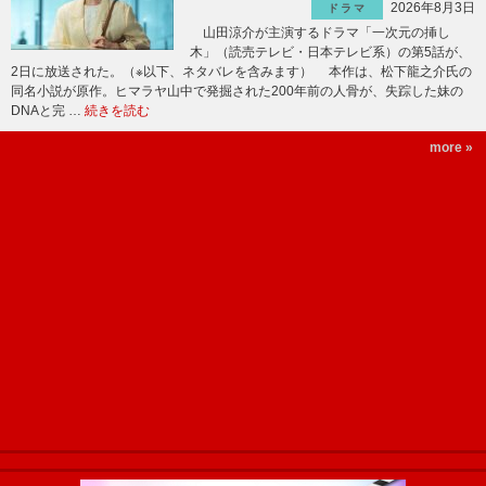
2026年8月3日
ドラマ
山田涼介が主演するドラマ「一次元の挿し
木」（読売テレビ・日本テレビ系）の第5話が、
2日に放送された。（※以下、ネタバレを含みます） 本作は、松下龍之介氏の
同名小説が原作。ヒマラヤ山中で発掘された200年前の人骨が、失踪した妹の
DNAと完 …
続きを読む
more »