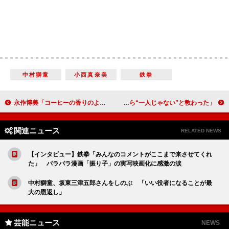
中村獅童
小西真奈美
鉄拳
永作博美「コーヒーの香りのように伝われば」 佐々木希「母性本能をくすぐられた」
教師役の新垣結衣が“卒業式”で生徒に祝辞 「あなたたちから“一人じゃない”と教わった」
関連ニュース
RELATED NEWS
【インタビュー】鉄拳「みんなのコメントがここまで来させてくれ
た」 パラパラ漫画「振り子」の実写映画化に感激の涙
中村獅童、坂東三津五郎さんをしのぶ 「いい役者になることが最
大の恩返し」
芸能ニュース
NEWS