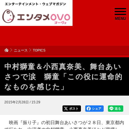
MENU
ニュース
TOPICS
中村獅童＆小西真奈美、舞台あい
さつで涙 獅童「この役に運命的
なものを感じた」
2015年2月28日 / 15:29
ポスト
シェア
送る
映画『振り子』の初日舞台あいさつが２８日、東京都内