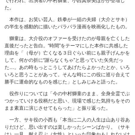
で行われ、出演者の中村獅童、小西真奈美ほかが登壇し
た。
本作は、お笑い芸人、鉄拳が一組の夫婦（大介とサキ）
の半生を感動的に描いたパラパラ漫画を映画化したもの。
獅童は、大介役のオファーを受けたのが母親を亡くした
直後だったと告白。“時間”をテーマにした本作に共感した
理由を「（母が）亡くなる３日ぐらい前にも親子げんかを
して、何かの折に“謝らなくちゃ”と思っていた矢先だっ
た…。あの時もっとこうしてあげたらよかったとか、いろ
いろと思うことがあって。そんな時にこの役に巡り合えて
勝手に運命的なものを感じた」としみじみと語った。
役作りについては「今の中村獅童のまま、全身全霊でぶ
つかっていける役柄だと思い、現場で感じた気持ちをその
まま素直に演じさせてもらった」と振り返った。
一方、サキ役の小西も「本当に二人の人生は山あり谷あ
りだけど、思い出すのは楽しかったシーンばかり。（サキ
は）一見、耐え忍ぶ（女性）といった印象かもしれないけ