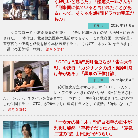
く難しいと感じた」「船越英一郎さんが
『刑事面に似ていると言われたことがあ
る』って、そりゃあ2時間ドラマの帝王だ
もの」
2026年8月6日
ドラマ
「クロスロード ～救命救急の約束～」（テレビ朝日系）の第5話が4日に放送
された。 本作は、救命救急医療の最前線でもがく、若き救命医・救急隊員・
警察官らの正義と成長を描く本格医療ドラマ。（※以下、ネタバレを含みます）
遥（今田美桜）や桐 …
続きを読む
「GTO」“鬼塚”反町隆史らが「告白大作
戦」を決行 「カジサックの娘・梶原叶渚
は華がある」「黒幕の正体は誰」
2026年8月4日
ドラマ
反町隆史が主演するドラマ「GTO」（カンテ
レ・フジテレビ系）の第3話が、3日に放送され
た。（※以下、ネタバレを含みます） 本作は、1998年に放送されて人気を博
した学園ドラマ「GTO」が28年ぶりに連続ドラマとして復活。50代になった“
…
続きを読む
「一次元の挿し木」“唯”白石聖の正体が
判明し騒然 「車椅子だったよね」「宗教
二世の“悠”山田涼介がつらい」