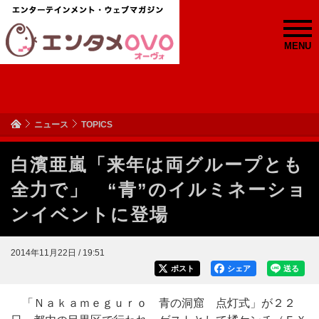
MENU
ニュース
TOPICS
白濱亜嵐「来年は両グループとも
全力で」 “青”のイルミネーショ
ンイベントに登場
2014年11月22日 / 19:51
ポスト
シェア
送る
「Ｎａｋａｍｅｇｕｒｏ 青の洞窟 点灯式」が２２