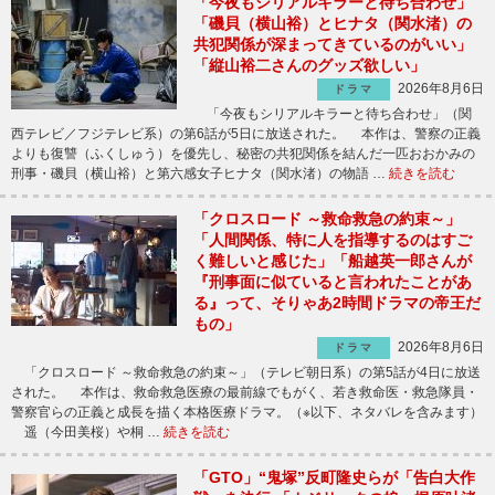
「今夜もシリアルキラーと待ち合わせ」
「磯貝（横山裕）とヒナタ（関水渚）の
共犯関係が深まってきているのがいい」
「縦山裕二さんのグッズ欲しい」
2026年8月6日
ドラマ
「今夜もシリアルキラーと待ち合わせ」（関
西テレビ／フジテレビ系）の第6話が5日に放送された。 本作は、警察の正義
よりも復讐（ふくしゅう）を優先し、秘密の共犯関係を結んだ一匹おおかみの
刑事・磯貝（横山裕）と第六感女子ヒナタ（関水渚）の物語 …
続きを読む
「クロスロード ～救命救急の約束～」
「人間関係、特に人を指導するのはすご
く難しいと感じた」「船越英一郎さんが
『刑事面に似ていると言われたことがあ
る』って、そりゃあ2時間ドラマの帝王だ
もの」
2026年8月6日
ドラマ
「クロスロード ～救命救急の約束～」（テレビ朝日系）の第5話が4日に放送
された。 本作は、救命救急医療の最前線でもがく、若き救命医・救急隊員・
警察官らの正義と成長を描く本格医療ドラマ。（※以下、ネタバレを含みます）
遥（今田美桜）や桐 …
続きを読む
「GTO」“鬼塚”反町隆史らが「告白大作