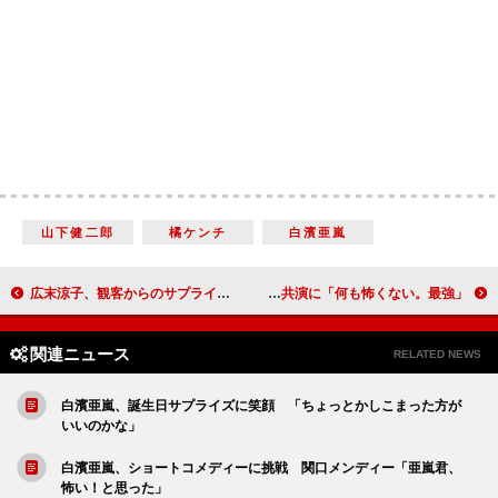
山下健二郎
橘ケンチ
白濱亜嵐
広末涼子、観客からのサプライズに涙 『想いのこし』初日舞台あいさつ
ＡＩ、妹のサプライズ登場に涙 イベント初共演に「何も怖くない。最強」
関連ニュース
RELATED NEWS
白濱亜嵐、誕生日サプライズに笑顔 「ちょっとかしこまった方が
いいのかな」
白濱亜嵐、ショートコメディーに挑戦 関口メンディー「亜嵐君、
怖い！と思った」