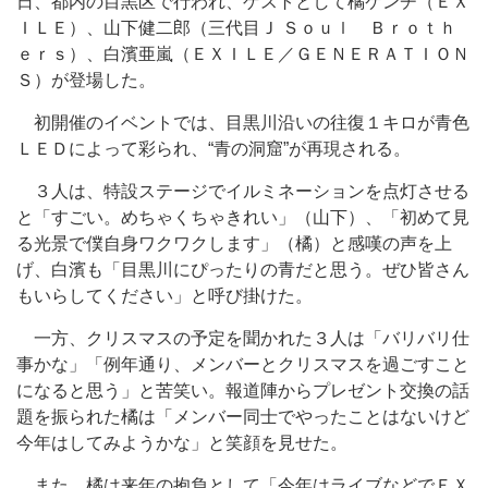
日、都内の目黒区で行われ、ゲストとして橘ケンチ（ＥＸ
ＩＬＥ）、山下健二郎（三代目Ｊ Ｓｏｕｌ Ｂｒｏｔｈ
ｅｒｓ）、白濱亜嵐（ＥＸＩＬＥ／ＧＥＮＥＲＡＴＩＯＮ
Ｓ）が登場した。
初開催のイベントでは、目黒川沿いの往復１キロが青色
ＬＥＤによって彩られ、“青の洞窟”が再現される。
３人は、特設ステージでイルミネーションを点灯させる
と「すごい。めちゃくちゃきれい」（山下）、「初めて見
る光景で僕自身ワクワクします」（橘）と感嘆の声を上
げ、白濱も「目黒川にぴったりの青だと思う。ぜひ皆さん
もいらしてください」と呼び掛けた。
一方、クリスマスの予定を聞かれた３人は「バリバリ仕
事かな」「例年通り、メンバーとクリスマスを過ごすこと
になると思う」と苦笑い。報道陣からプレゼント交換の話
題を振られた橘は「メンバー同士でやったことはないけど
今年はしてみようかな」と笑顔を見せた。
また、橘は来年の抱負として「今年はライブなどでＥＸ