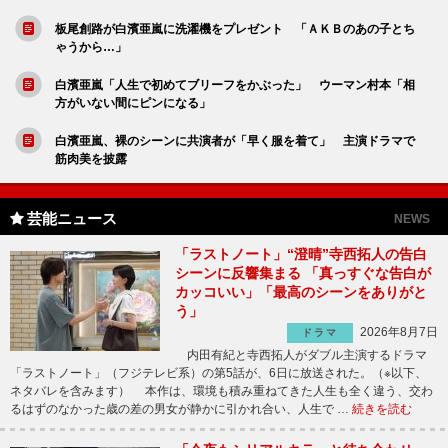
板尾創路が白濱亜嵐に洗濯機をプレゼント 「ＡＫＢのあの子とち
ゃうから…」
白濱亜嵐「人生で初めてブリーフをかぶった」 ウーマン村本「相
方がいない間にピンになる」
白濱亜嵐、裸のシーンに共演者が「早く服を着て」 主演ドラマで
筋肉美を披露
芸能ニュース
NEWS
「ラストノート」“澄晴”寺西拓人の告白
シーンに反響集まる 「真っすぐな告白が
カッコいい」「最高のシーンをありがと
う」
2026年8月7日
ドラマ
内田有紀と寺西拓人がダブル主演するドラマ
「ラストノート」（フジテレビ系）の第5話が、6日に放送された。（※以下、
ネタバレを含みます） 本作は、環境も積み重ねてきた人生も全く違う、交わ
るはずのなかった歳の差の男女が静かに引かれ合い、人生で …
続きを読む