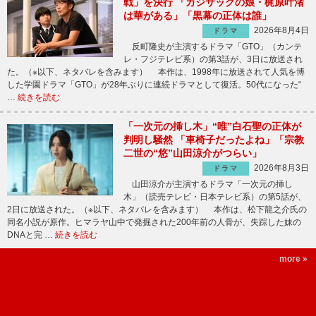
戦」を決行 「カジサックの娘・梶原叶渚
は華がある」「黒幕の正体は誰」
2026年8月4日
ドラマ
反町隆史が主演するドラマ「GTO」（カンテ
レ・フジテレビ系）の第3話が、3日に放送され
た。（※以下、ネタバレを含みます） 本作は、1998年に放送されて人気を博
した学園ドラマ「GTO」が28年ぶりに連続ドラマとして復活。50代になった“
…
続きを読む
「一次元の挿し木」“唯”白石聖の正体が
判明し騒然 「車椅子だったよね」「宗教
二世の“悠”山田涼介がつらい」
2026年8月3日
ドラマ
山田涼介が主演するドラマ「一次元の挿し
木」（読売テレビ・日本テレビ系）の第5話が、
2日に放送された。（※以下、ネタバレを含みます） 本作は、松下龍之介氏の
同名小説が原作。ヒマラヤ山中で発掘された200年前の人骨が、失踪した妹の
DNAと完 …
続きを読む
more »