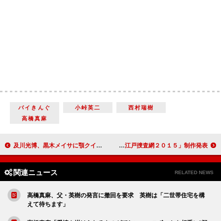
バイきんぐ
小峠英二
西村瑞樹
高橋真麻
及川光博、黒木メイサに顎クイッ＆キス 「やった僕がキュンとしてしまいました」
松岡昌宏 「やっと福本清三先生を斬ることができました」 新春ワイド時代劇「大江戸捜査網２０１５」制作発表
関連ニュース
RELATED NEWS
高橋真麻、父・英樹の発言に撤回を要求 英樹は「二世帯住宅を構
えて待ちます」