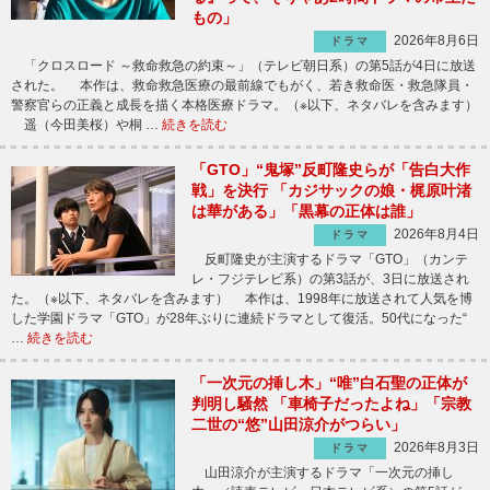
もの」
2026年8月6日
ドラマ
「クロスロード ～救命救急の約束～」（テレビ朝日系）の第5話が4日に放送
された。 本作は、救命救急医療の最前線でもがく、若き救命医・救急隊員・
警察官らの正義と成長を描く本格医療ドラマ。（※以下、ネタバレを含みます）
遥（今田美桜）や桐 …
続きを読む
「GTO」“鬼塚”反町隆史らが「告白大作
戦」を決行 「カジサックの娘・梶原叶渚
は華がある」「黒幕の正体は誰」
2026年8月4日
ドラマ
反町隆史が主演するドラマ「GTO」（カンテ
レ・フジテレビ系）の第3話が、3日に放送され
た。（※以下、ネタバレを含みます） 本作は、1998年に放送されて人気を博
した学園ドラマ「GTO」が28年ぶりに連続ドラマとして復活。50代になった“
…
続きを読む
「一次元の挿し木」“唯”白石聖の正体が
判明し騒然 「車椅子だったよね」「宗教
二世の“悠”山田涼介がつらい」
2026年8月3日
ドラマ
山田涼介が主演するドラマ「一次元の挿し