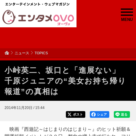
MENU
ニュース
TOPICS
小峠英二、坂口と「進展ない」
千原ジュニアの“美女お持ち帰り
報道”の真相は
2014年11月20日 / 15:44
ポスト
シェア
送る
映画『西遊記～はじまりのはじまり～』のヒット祈願＆