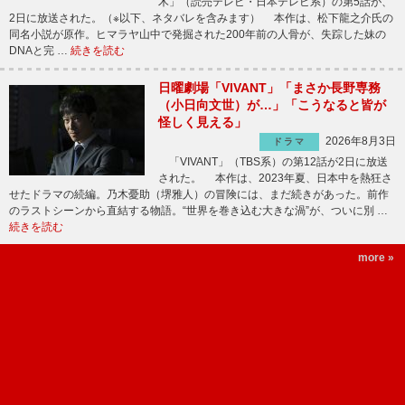
木」（読売テレビ・日本テレビ系）の第5話が、
2日に放送された。（※以下、ネタバレを含みます） 本作は、松下龍之介氏の
同名小説が原作。ヒマラヤ山中で発掘された200年前の人骨が、失踪した妹の
DNAと完 …
続きを読む
日曜劇場「VIVANT」「まさか長野専務
（小日向文世）が…」「こうなると皆が
怪しく見える」
2026年8月3日
ドラマ
「VIVANT」（TBS系）の第12話が2日に放送
された。 本作は、2023年夏、日本中を熱狂さ
せたドラマの続編。乃木憂助（堺雅人）の冒険には、まだ続きがあった。前作
のラストシーンから直結する物語。“世界を巻き込む大きな渦”が、ついに別 …
続きを読む
more »