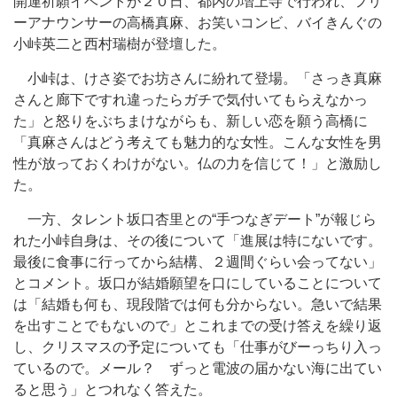
開運祈願イベントが２０日、都内の増上寺で行われ、フリ
ーアナウンサーの高橋真麻、お笑いコンビ、バイきんぐの
小峠英二と西村瑞樹が登壇した。
小峠は、けさ姿でお坊さんに紛れて登場。「さっき真麻
さんと廊下ですれ違ったらガチで気付いてもらえなかっ
た」と怒りをぶちまけながらも、新しい恋を願う高橋に
「真麻さんはどう考えても魅力的な女性。こんな女性を男
性が放っておくわけがない。仏の力を信じて！」と激励し
た。
一方、タレント坂口杏里との“手つなぎデート”が報じら
れた小峠自身は、その後について「進展は特にないです。
最後に食事に行ってから結構、２週間ぐらい会ってない」
とコメント。坂口が結婚願望を口にしていることについて
は「結婚も何も、現段階では何も分からない。急いで結果
を出すことでもないので」とこれまでの受け答えを繰り返
し、クリスマスの予定についても「仕事がびーっちり入っ
ているので。メール？ ずっと電波の届かない海に出てい
ると思う」とつれなく答えた。