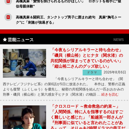
高橋真麻「愛情を掛けられるものがほしい」 ロボットを相手に“疑
似母親体験”
高橋真麻＆闘莉王、タンクトップ男子に囲まれ絶句 真麻“胸毛トー
ク”に「刺激が強過ぎる」
芸能ニュース
NEWS
「今夜もシリアルキラーと待ち合わせ」
「磯貝（横山裕）とヒナタ（関水渚）の
共犯関係が深まってきているのがいい」
「縦山裕二さんのグッズ欲しい」
2026年8月6日
ドラマ
「今夜もシリアルキラーと待ち合わせ」（関
西テレビ／フジテレビ系）の第6話が5日に放送された。 本作は、警察の正義
よりも復讐（ふくしゅう）を優先し、秘密の共犯関係を結んだ一匹おおかみの
刑事・磯貝（横山裕）と第六感女子ヒナタ（関水渚）の物語 …
続きを読む
「クロスロード ～救命救急の約束～」
「人間関係、特に人を指導するのはすご
く難しいと感じた」「船越英一郎さんが
『刑事面に似ていると言われたことがあ
る』って、そりゃあ2時間ドラマの帝王だ