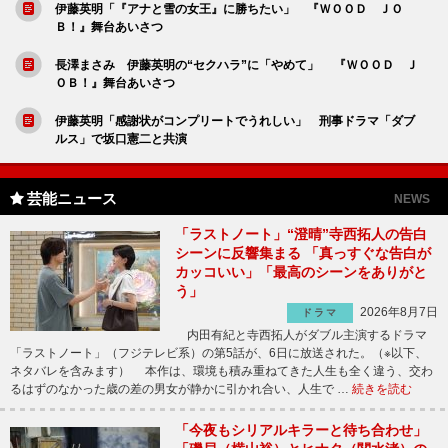
伊藤英明「『アナと雪の女王』に勝ちたい」 『ＷＯＯＤ ＪＯ
Ｂ！』舞台あいさつ
長澤まさみ 伊藤英明の“セクハラ”に「やめて」 『ＷＯＯＤ Ｊ
ＯＢ！』舞台あいさつ
伊藤英明「感謝状がコンプリートでうれしい」 刑事ドラマ「ダブ
ルス」で坂口憲二と共演
芸能ニュース
NEWS
「ラストノート」“澄晴”寺西拓人の告白
シーンに反響集まる 「真っすぐな告白が
カッコいい」「最高のシーンをありがと
う」
2026年8月7日
ドラマ
内田有紀と寺西拓人がダブル主演するドラマ
「ラストノート」（フジテレビ系）の第5話が、6日に放送された。（※以下、
ネタバレを含みます） 本作は、環境も積み重ねてきた人生も全く違う、交わ
るはずのなかった歳の差の男女が静かに引かれ合い、人生で …
続きを読む
「今夜もシリアルキラーと待ち合わせ」