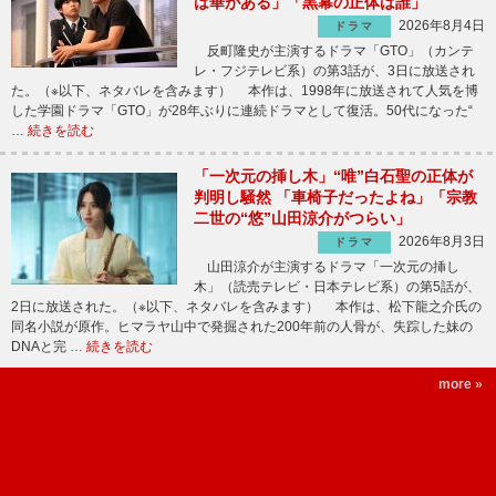
は華がある」「黒幕の正体は誰」
2026年8月4日
ドラマ
反町隆史が主演するドラマ「GTO」（カンテ
レ・フジテレビ系）の第3話が、3日に放送され
た。（※以下、ネタバレを含みます） 本作は、1998年に放送されて人気を博
した学園ドラマ「GTO」が28年ぶりに連続ドラマとして復活。50代になった“
…
続きを読む
「一次元の挿し木」“唯”白石聖の正体が
判明し騒然 「車椅子だったよね」「宗教
二世の“悠”山田涼介がつらい」
2026年8月3日
ドラマ
山田涼介が主演するドラマ「一次元の挿し
木」（読売テレビ・日本テレビ系）の第5話が、
2日に放送された。（※以下、ネタバレを含みます） 本作は、松下龍之介氏の
同名小説が原作。ヒマラヤ山中で発掘された200年前の人骨が、失踪した妹の
DNAと完 …
続きを読む
more »