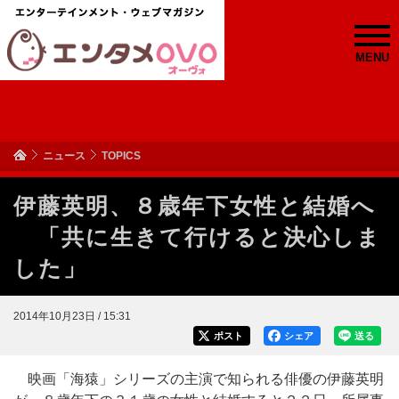
MENU
ニュース
TOPICS
伊藤英明、８歳年下女性と結婚へ
「共に生きて行けると決心しま
した」
2014年10月23日 / 15:31
ポスト
シェア
送る
映画「海猿」シリーズの主演で知られる俳優の伊藤英明