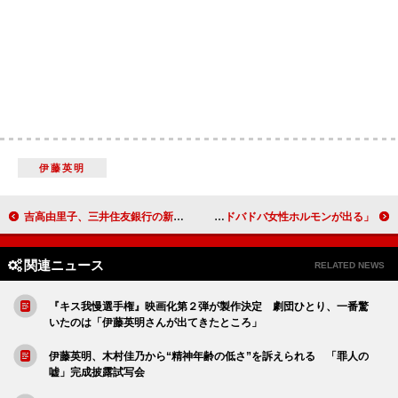
伊藤英明
吉高由里子、三井住友銀行の新ＣＭキャラクターに 豪華な顔ぶれと共演
佐々木希、キティちゃんと初対面で大興奮 バービーは「ドバドバ女性ホルモンが出る」
関連ニュース
RELATED NEWS
『キス我慢選手権』映画化第２弾が製作決定 劇団ひとり、一番驚
いたのは「伊藤英明さんが出てきたところ」
伊藤英明、木村佳乃から“精神年齢の低さ”を訴えられる 「罪人の
嘘」完成披露試写会