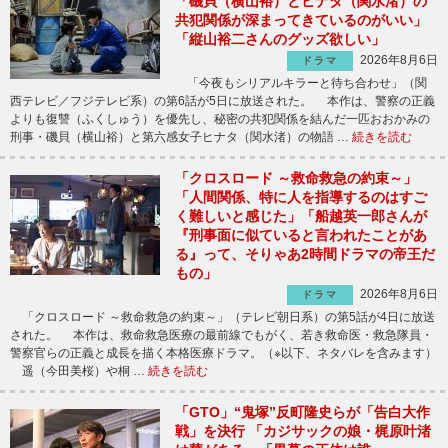
「磯貝（横山裕）とヒナタ（関水渚）の
共犯関係が深まってきているのがいい」
「縦山裕二さんのグッズ欲しい」
2026年8月6日
ドラマ
「今夜もシリアルキラーと待ち合わせ」（関
西テレビ／フジテレビ系）の第6話が5日に放送された。 本作は、警察の正義
よりも復讐（ふくしゅう）を優先し、秘密の共犯関係を結んだ一匹おおかみの
刑事・磯貝（横山裕）と第六感女子ヒナタ（関水渚）の物語 …
続きを読む
「クロスロード ～救命救急の約束～」
「人間関係、特に人を指導するのはすご
く難しいと感じた」「船越英一郎さんが
『刑事面に似ていると言われたことがあ
る』って、そりゃあ2時間ドラマの帝王だ
もの」
2026年8月6日
ドラマ
「クロスロード ～救命救急の約束～」（テレビ朝日系）の第5話が4日に放送
された。 本作は、救命救急医療の最前線でもがく、若き救命医・救急隊員・
警察官らの正義と成長を描く本格医療ドラマ。（※以下、ネタバレを含みます）
遥（今田美桜）や桐 …
続きを読む
「GTO」“鬼塚”反町隆史らが「告白大作
戦」を決行 「カジサックの娘・梶原叶渚