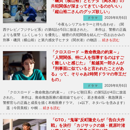
「磯貝（横山裕）とヒナタ（関水渚）の
共犯関係が深まってきているのがいい」
「縦山裕二さんのグッズ欲しい」
2026年8月6日
ドラマ
「今夜もシリアルキラーと待ち合わせ」（関
西テレビ／フジテレビ系）の第6話が5日に放送された。 本作は、警察の正義
よりも復讐（ふくしゅう）を優先し、秘密の共犯関係を結んだ一匹おおかみの
刑事・磯貝（横山裕）と第六感女子ヒナタ（関水渚）の物語 …
続きを読む
「クロスロード ～救命救急の約束～」
「人間関係、特に人を指導するのはすご
く難しいと感じた」「船越英一郎さんが
『刑事面に似ていると言われたことがあ
る』って、そりゃあ2時間ドラマの帝王だ
もの」
2026年8月6日
ドラマ
「クロスロード ～救命救急の約束～」（テレビ朝日系）の第5話が4日に放送
された。 本作は、救命救急医療の最前線でもがく、若き救命医・救急隊員・
警察官らの正義と成長を描く本格医療ドラマ。（※以下、ネタバレを含みます）
遥（今田美桜）や桐 …
続きを読む
「GTO」“鬼塚”反町隆史らが「告白大作
戦」を決行 「カジサックの娘・梶原叶渚