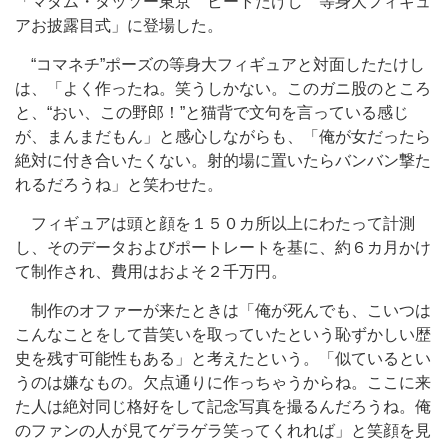
「マダム・タッソー東京 ビートたけし 等身大フィギュ
アお披露目式」に登場した。
“コマネチ”ポーズの等身大フィギュアと対面したたけし
は、「よく作ったね。笑うしかない。このガニ股のところ
と、“おい、この野郎！”と猫背で文句を言っている感じ
が、まんまだもん」と感心しながらも、「俺が女だったら
絶対に付き合いたくない。射的場に置いたらバンバン撃た
れるだろうね」と笑わせた。
フィギュアは頭と顔を１５０カ所以上にわたって計測
し、そのデータおよびポートレートを基に、約６カ月かけ
て制作され、費用はおよそ２千万円。
制作のオファーが来たときは「俺が死んでも、こいつは
こんなことをして昔笑いを取っていたという恥ずかしい歴
史を残す可能性もある」と考えたという。「似ているとい
うのは嫌なもの。欠点通りに作っちゃうからね。ここに来
た人は絶対同じ格好をして記念写真を撮るんだろうね。俺
のファンの人が見てゲラゲラ笑ってくれれば」と笑顔を見