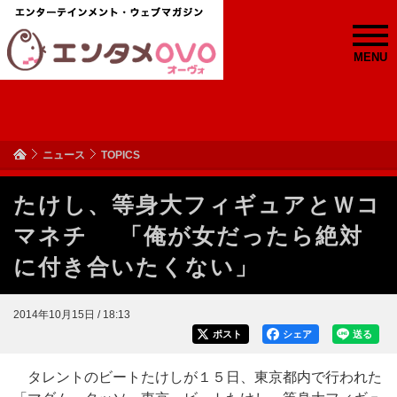
MENU
ニュース
TOPICS
たけし、等身大フィギュアとＷコ
マネチ 「俺が女だったら絶対
に付き合いたくない」
2014年10月15日 / 18:13
ポスト
シェア
送る
タレントのビートたけしが１５日、東京都内で行われた