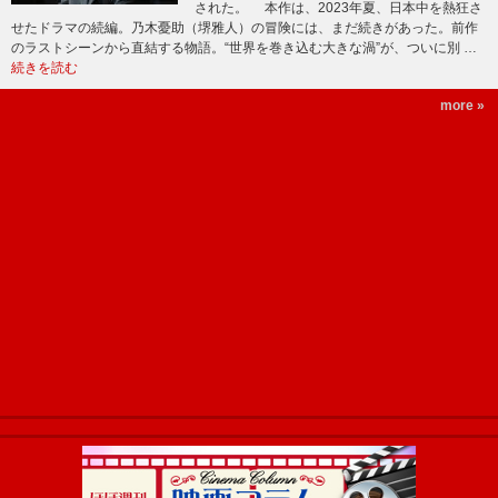
された。 本作は、2023年夏、日本中を熱狂さ
せたドラマの続編。乃木憂助（堺雅人）の冒険には、まだ続きがあった。前作
のラストシーンから直結する物語。“世界を巻き込む大きな渦”が、ついに別 …
続きを読む
more »