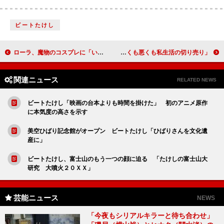
ビートたけし
ローラ、魔物のコスプレに「いつもと違う緊張感」 筋トレで鍛えた剣さばきを披露
壇蜜、日常をつづった著書をＰＲ 「よくも悪くも私生活の切り売り」
関連ニュース
RELATED NEWS
ビートたけし「映画の台本よりも時間を掛けた」 初のアニメ原作
に本気度の高さを示す
美空ひばり記念館がオープン ビートたけし「ひばりさんを文化遺
産に」
ビートたけし、富士山のもう一つの顔に迫る 「たけしの富士山大
研究 大噴火２０ＸＸ」
芸能ニュース
NEWS
「今夜もシリアルキラーと待ち合わせ」