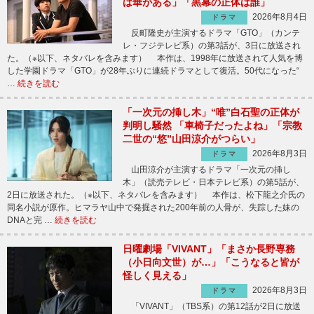
は華がある」「黒幕の正体は誰」
2026年8月4日
ドラマ
反町隆史が主演するドラマ「GTO」（カンテ
レ・フジテレビ系）の第3話が、3日に放送され
た。（※以下、ネタバレを含みます） 本作は、1998年に放送されて人気を博
した学園ドラマ「GTO」が28年ぶりに連続ドラマとして復活。50代になった“
…
続きを読む
「一次元の挿し木」“唯”白石聖の正体が
判明し騒然 「車椅子だったよね」「宗教
二世の“悠”山田涼介がつらい」
2026年8月3日
ドラマ
山田涼介が主演するドラマ「一次元の挿し
木」（読売テレビ・日本テレビ系）の第5話が、
2日に放送された。（※以下、ネタバレを含みます） 本作は、松下龍之介氏の
同名小説が原作。ヒマラヤ山中で発掘された200年前の人骨が、失踪した妹の
DNAと完 …
続きを読む
日曜劇場「VIVANT」「まさか長野専務
（小日向文世）が…」「こうなると皆が
怪しく見える」
2026年8月3日
ドラマ
「VIVANT」（TBS系）の第12話が2日に放送