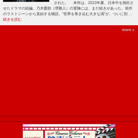
された。 本作は、2023年夏、日本中を熱狂さ
せたドラマの続編。乃木憂助（堺雅人）の冒険には、まだ続きがあった。前作
のラストシーンから直結する物語。“世界を巻き込む大きな渦”が、ついに別 …
続きを読む
more »