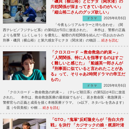
「磯貝（横山裕）とヒナタ（関水渚）の
共犯関係が深まってきているのがいい」
「縦山裕二さんのグッズ欲しい」
2026年8月6日
ドラマ
「今夜もシリアルキラーと待ち合わせ」（関
西テレビ／フジテレビ系）の第6話が5日に放送された。 本作は、警察の正義
よりも復讐（ふくしゅう）を優先し、秘密の共犯関係を結んだ一匹おおかみの
刑事・磯貝（横山裕）と第六感女子ヒナタ（関水渚）の物語 …
続きを読む
「クロスロード ～救命救急の約束～」
「人間関係、特に人を指導するのはすご
く難しいと感じた」「船越英一郎さんが
『刑事面に似ていると言われたことがあ
る』って、そりゃあ2時間ドラマの帝王だ
もの」
2026年8月6日
ドラマ
「クロスロード ～救命救急の約束～」（テレビ朝日系）の第5話が4日に放送
された。 本作は、救命救急医療の最前線でもがく、若き救命医・救急隊員・
警察官らの正義と成長を描く本格医療ドラマ。（※以下、ネタバレを含みます）
遥（今田美桜）や桐 …
続きを読む
「GTO」“鬼塚”反町隆史らが「告白大作
戦」を決行 「カジサックの娘・梶原叶渚