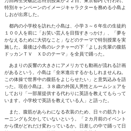
万回再生突破記念特別授業が２２日、東京都内で行われ、
特別キャンペーンのイメージキャラクターを務める小島よ
しおが出席した。
都内の小学校を訪れた小島は、小学３～６年生の生徒約
１００人を前に「お笑い芸人を目指すきっかけ」、「夢を
かなえるために大切なこと」などのテーマで特別授業を実
施した。最後は小島のレクチャーの下「よしお先輩の腹筋
ドッカンＴＶ ＸＤのテーマ」を全員で踊った。
あまりの反響の大きさにアメリカでも動画が流れる計画
があるという。小島は「全米進出するかもしれませんね。
この体操で世界中の腹筋をよじらせたい」と意気込みを語
った。現在小島は、３８歳の外国人男性とルームシェアを
しており「一部屋提供する代わりに英語を教えてもらって
います。小学校で英語を教えている人」と語った。
また、腹筋があらわになる衣装のため、日々の筋力トレ
ーニングも欠かしていないという。「２カ月前のイベント
から僕がどれだけ変わっているか。日差しの中で踊って日