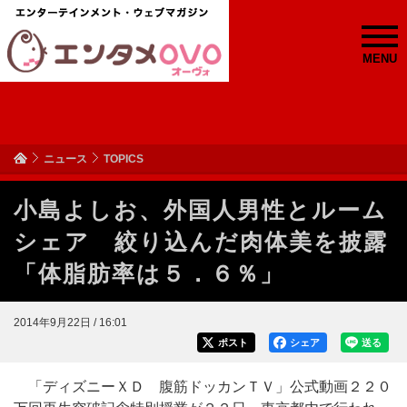
MENU
ニュース
TOPICS
小島よしお、外国人男性とルーム
シェア 絞り込んだ肉体美を披露
「体脂肪率は５．６％」
2014年9月22日 / 16:01
ポスト
シェア
送る
「ディズニーＸＤ 腹筋ドッカンＴＶ」公式動画２２０