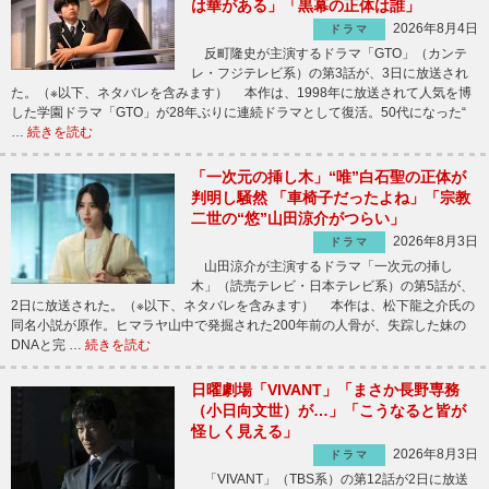
は華がある」「黒幕の正体は誰」
2026年8月4日
ドラマ
反町隆史が主演するドラマ「GTO」（カンテ
レ・フジテレビ系）の第3話が、3日に放送され
た。（※以下、ネタバレを含みます） 本作は、1998年に放送されて人気を博
した学園ドラマ「GTO」が28年ぶりに連続ドラマとして復活。50代になった“
…
続きを読む
「一次元の挿し木」“唯”白石聖の正体が
判明し騒然 「車椅子だったよね」「宗教
二世の“悠”山田涼介がつらい」
2026年8月3日
ドラマ
山田涼介が主演するドラマ「一次元の挿し
木」（読売テレビ・日本テレビ系）の第5話が、
2日に放送された。（※以下、ネタバレを含みます） 本作は、松下龍之介氏の
同名小説が原作。ヒマラヤ山中で発掘された200年前の人骨が、失踪した妹の
DNAと完 …
続きを読む
日曜劇場「VIVANT」「まさか長野専務
（小日向文世）が…」「こうなると皆が
怪しく見える」
2026年8月3日
ドラマ
「VIVANT」（TBS系）の第12話が2日に放送