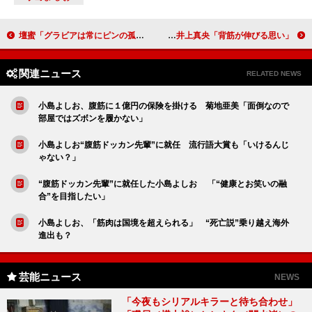
壇蜜「グラビアは常にピンの孤独な戦い」 「バトルの相手にもしてもらえない」
大河ドラマ「花燃ゆ」新たな出演者を発表 井上真央「背筋が伸びる思い」
関連ニュース
RELATED NEWS
小島よしお、腹筋に１億円の保険を掛ける 菊地亜美「面倒なので
部屋ではズボンを履かない」
小島よしお“腹筋ドッカン先輩”に就任 流行語大賞も「いけるんじ
ゃない？」
“腹筋ドッカン先輩”に就任した小島よしお 「“健康とお笑いの融
合”を目指したい」
小島よしお、「筋肉は国境を超えられる」 “死亡説”乗り越え海外
進出も？
芸能ニュース
NEWS
「今夜もシリアルキラーと待ち合わせ」