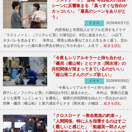
「ラストノート」“澄晴”寺西拓人の告白
シーンに反響集まる 「真っすぐな告白が
カッコいい」「最高のシーンをありがと
う」
2026年8月7日
ドラマ
内田有紀と寺西拓人がダブル主演するドラマ
「ラストノート」（フジテレビ系）の第5話が、6日に放送された。（※以下、
ネタバレを含みます） 本作は、環境も積み重ねてきた人生も全く違う、交わ
るはずのなかった歳の差の男女が静かに引かれ合い、人生で …
続きを読む
「今夜もシリアルキラーと待ち合わせ」
「磯貝（横山裕）とヒナタ（関水渚）の
共犯関係が深まってきているのがいい」
「縦山裕二さんのグッズ欲しい」
2026年8月6日
ドラマ
「今夜もシリアルキラーと待ち合わせ」（関
西テレビ／フジテレビ系）の第6話が5日に放送された。 本作は、警察の正義
よりも復讐（ふくしゅう）を優先し、秘密の共犯関係を結んだ一匹おおかみの
刑事・磯貝（横山裕）と第六感女子ヒナタ（関水渚）の物語 …
続きを読む
「クロスロード ～救命救急の約束～」
「人間関係、特に人を指導するのはすご
く難しいと感じた」「船越英一郎さんが