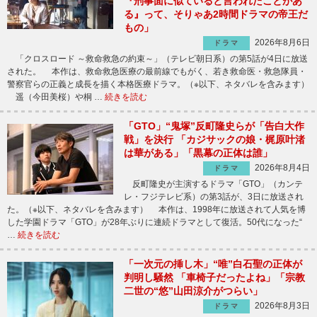
『刑事面に似ていると言われたことがあ
る』って、そりゃあ2時間ドラマの帝王だ
もの」
2026年8月6日
ドラマ
「クロスロード ～救命救急の約束～」（テレビ朝日系）の第5話が4日に放送
された。 本作は、救命救急医療の最前線でもがく、若き救命医・救急隊員・
警察官らの正義と成長を描く本格医療ドラマ。（※以下、ネタバレを含みます）
遥（今田美桜）や桐 …
続きを読む
「GTO」“鬼塚”反町隆史らが「告白大作
戦」を決行 「カジサックの娘・梶原叶渚
は華がある」「黒幕の正体は誰」
2026年8月4日
ドラマ
反町隆史が主演するドラマ「GTO」（カンテ
レ・フジテレビ系）の第3話が、3日に放送され
た。（※以下、ネタバレを含みます） 本作は、1998年に放送されて人気を博
した学園ドラマ「GTO」が28年ぶりに連続ドラマとして復活。50代になった“
…
続きを読む
「一次元の挿し木」“唯”白石聖の正体が
判明し騒然 「車椅子だったよね」「宗教
二世の“悠”山田涼介がつらい」
2026年8月3日
ドラマ