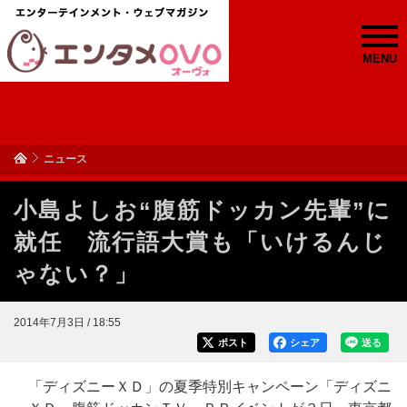
MENU
ニュース
小島よしお“腹筋ドッカン先輩”に
就任 流行語大賞も「いけるんじ
ゃない？」
2014年7月3日 / 18:55
ポスト
シェア
送る
「ディズニーＸＤ」の夏季特別キャンペーン「ディズニ