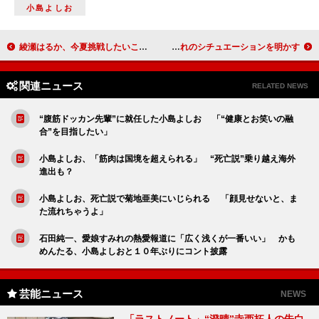
小島よしお
綾瀬はるか、今夏挑戦したいことは「ぬか漬け」 桃井かおりからの“ラブレター”に大喜び
足立梨花「日焼けしている人がいい」 恋人募集し憧れのシチュエーションを明かす
関連ニュース
RELATED NEWS
“腹筋ドッカン先輩”に就任した小島よしお 「“健康とお笑いの融
合”を目指したい」
小島よしお、「筋肉は国境を超えられる」 “死亡説”乗り越え海外
進出も？
小島よしお、死亡説で菊地亜美にいじられる 「顔見せないと、ま
た流れちゃうよ」
石田純一、愛娘すみれの熱愛報道に「広く浅くが一番いい」 かも
めんたる、小島よしおと１０年ぶりにコント披露
芸能ニュース
NEWS