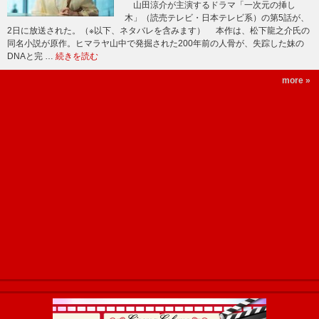
山田涼介が主演するドラマ「一次元の挿し
木」（読売テレビ・日本テレビ系）の第5話が、
2日に放送された。（※以下、ネタバレを含みます） 本作は、松下龍之介氏の
同名小説が原作。ヒマラヤ山中で発掘された200年前の人骨が、失踪した妹の
DNAと完 …
続きを読む
more »