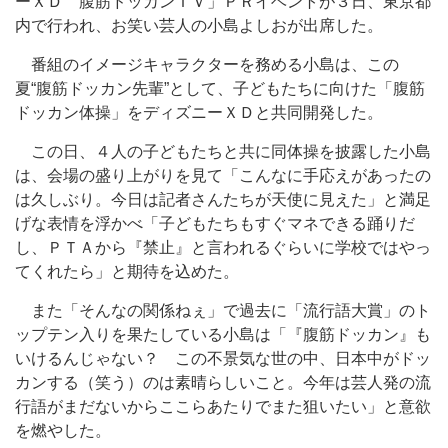
ーＸＤ 腹筋ドッカンＴＶ」ＰＲイベントが３日、東京都
内で行われ、お笑い芸人の小島よしおが出席した。
番組のイメージキャラクターを務める小島は、この
夏“腹筋ドッカン先輩”として、子どもたちに向けた「腹筋
ドッカン体操」をディズニーＸＤと共同開発した。
この日、４人の子どもたちと共に同体操を披露した小島
は、会場の盛り上がりを見て「こんなに手応えがあったの
は久しぶり。今日は記者さんたちが天使に見えた」と満足
げな表情を浮かべ「子どもたちもすぐマネできる踊りだ
し、ＰＴＡから『禁止』と言われるぐらいに学校ではやっ
てくれたら」と期待を込めた。
また「そんなの関係ねぇ」で過去に「流行語大賞」のト
ップテン入りを果たしている小島は「『腹筋ドッカン』も
いけるんじゃない？ この不景気な世の中、日本中がドッ
カンする（笑う）のは素晴らしいこと。今年は芸人発の流
行語がまだないからここらあたりでまた狙いたい」と意欲
を燃やした。