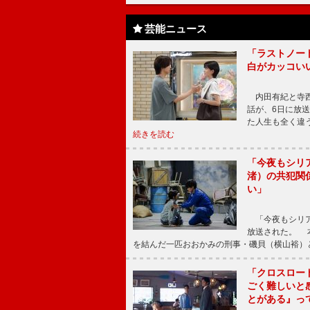
芸能ニュース
「ラストノー
白がカッコい
内田有紀と寺西
話が、6日に放
た人生も全く違
続きを読む
「今夜もシリ
渚）の共犯関
い」
「今夜もシリア
放送された。 
を結んだ一匹おおかみの刑事・磯貝（横山裕）
「クロスロー
ごく難しいと
とがある』っ