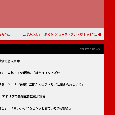
世界最速上映
ローラ「演技してみたよ」 新ＣＭで“ローラ・アントワネット”に
RELATED NEWS
共演で恋人目線
会」 Ｗ杯ドイツ優勝に「雄たけびを上げた」
意欲！？ 「（佐藤）二朗さんのアドリブに耐えられなくて」
、アドリブで高畑充希に敗北宣言
増し」 「白いシャツをピシッと着ているのが好き」