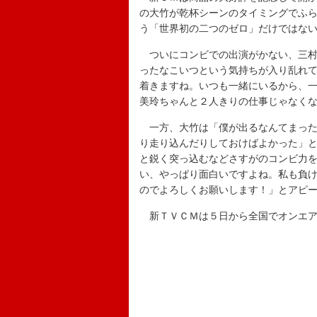
の大竹が乾杯シーンのタイミングでふら
う「世界初の二つのゼロ」だけではな
ついにコンビでの出演がかない、三村
ったなこいつという気持ちが入り乱れ
着きますね。いつも一緒にいるから、
美玲ちゃんと２人きりの仕事じゃなく
一方、大竹は「僕が出るなんてまった
り走り込んだりしておけばよかった」
と鋭く突っ込むなどさすがのコンビ力
い、やっぱり面白いですよね。私も負
のでよろしくお願いします！」とアピ
新ＴＶＣＭは５日から全国でオンエ