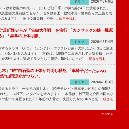
2026年8月6日
ドラマ
 ～救命救急の約束～」（テレビ朝日系）の第5話が4日に放送された。
急医療の最前線でもがく、若き救命医・救急隊員・警察官らの正義と成
を含みます） 遥（今田美桜）や桐 …
続きを読む
鬼塚”反町隆史らが「告白大作戦」を決行 「カジサックの娘・梶原
る」「黒幕の正体は誰」
2026年8月4日
ドラマ
するドラマ「GTO」（カンテレ・フジテレビ系）の第3話が、3日に放送
下、ネタバレを含みます） 本作は、1998年に放送されて人気を博した学
」が28年ぶりに連続ドラマとして復活。50代になった“ …
続きを読む
し木」“唯”白石聖の正体が判明し騒然 「車椅子だったよね」
“悠”山田涼介がつらい」
2026年8月3日
ドラマ
するドラマ「一次元の挿し木」（読売テレビ・日本テレビ系）の第5話
された。（※以下、ネタバレを含みます） 本作は、松下龍之介氏の同名小
ヤ山中で発掘された200年前の人骨が、失踪した妹のDNAと完 …
続きを
more »