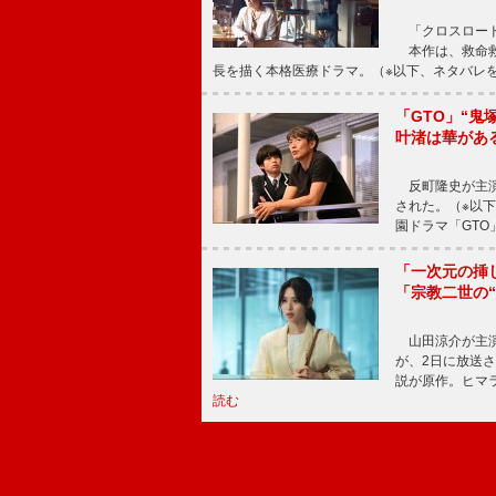
「クロスロード
本作は、救命救
長を描く本格医療ドラマ。（※以下、ネタバレ
「GTO」“
叶渚は華があ
反町隆史が主演
された。（※以
園ドラマ「GTO
「一次元の挿
「宗教二世の
山田涼介が主演
が、2日に放送
説が原作。ヒマラ
読む