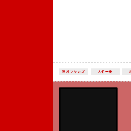
三村マサカズ
大竹一樹