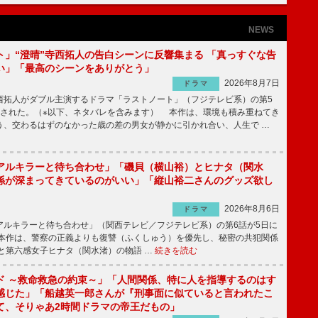
NEWS
ト」“澄晴”寺西拓人の告白シーンに反響集まる 「真っすぐな告
い」「最高のシーンをありがとう」
2026年8月7日
ドラマ
拓人がダブル主演するドラマ「ラストノート」（フジテレビ系）の第5
送された。（※以下、ネタバレを含みます） 本作は、環境も積み重ねてき
う、交わるはずのなかった歳の差の男女が静かに引かれ合い、人生で …
アルキラーと待ち合わせ」「磯貝（横山裕）とヒナタ（関水
係が深まってきているのがいい」「縦山裕二さんのグッズ欲し
2026年8月6日
ドラマ
ルキラーと待ち合わせ」（関西テレビ／フジテレビ系）の第6話が5日に
本作は、警察の正義よりも復讐（ふくしゅう）を優先し、秘密の共犯関係
と第六感女子ヒナタ（関水渚）の物語 …
続きを読む
ド ～救命救急の約束～」「人間関係、特に人を指導するのはす
感じた」「船越英一郎さんが『刑事面に似ていると言われたこ
て、そりゃあ2時間ドラマの帝王だもの」