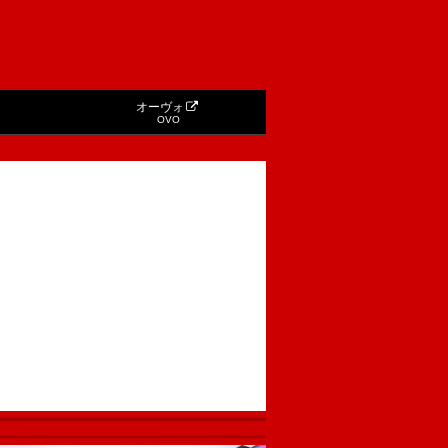
オーヴォ
OVO