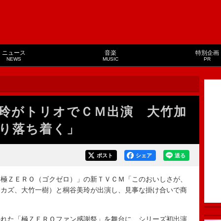
ニュース
音楽
特別企画
NEWS
MUSIC
PR
玲がトリオでＣＭ出演 大竹加
り落ち着く」
ポスト
シェア
送る
極ＺＥＲＯ（ゴクゼロ）」の新ＴＶＣＭ「このおいしさが、
サカズ、大竹一樹）と桐谷美玲が出演し、見事な掛け合いで商
れた「極ＺＥＲＯファン感謝祭」を舞台に、シリーズ初出演