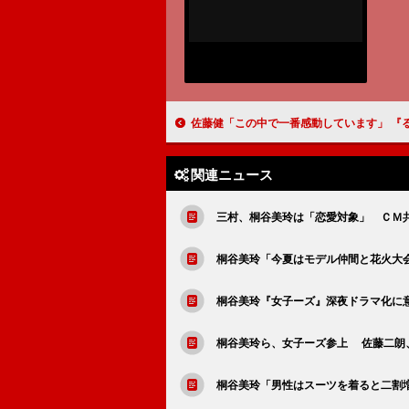
佐藤健「この中で一番感動しています」 『るろうに剣心 伝説の最期編』
関連ニュース
三村、桐谷美玲は「恋愛対象」 ＣＭ
桐谷美玲「今夏はモデル仲間と花火大
桐谷美玲『女子ーズ』深夜ドラマ化に
桐谷美玲ら、女子ーズ参上 佐藤二朗
桐谷美玲「男性はスーツを着ると二割