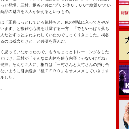
っと登場。三村、桐谷と共に“プリン体０．００”“糖質０”とい
い商品の魅力を３人が伝えるというもの。
は「正直ほっとしている気持ちと、俺の領域に入ってきやが
ています」と複雑な心境を吐露する一方、「でもやっぱり落ち
一人だとずっとふわふわしていたのでしっくりきました。桐谷
なるのは残念だけど」と共演を喜んだ。
く思っていなかったので、もうちょっとトレーニングをした
ととぼけ、三村が「そんなに肉体を使う内容じゃないけどね」
を発揮。そんな２人に、桐谷は「三村さんと大竹さんの掛け合
けないように引き続き『極ＺＥＲＯ』をオススメしていきます
ールした。
ア。