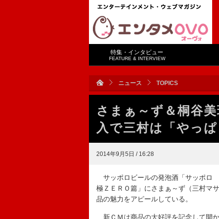
特集・インタビュー
FEATURE & INTERVIEW
ニュース
TOPICS
さまぁ～ず＆桐谷美
入で三村は「やっぱ
2014年9月5日 / 16:28
サッポロビールの発泡酒「サッポロ 
極ＺＥＲＯ篇」にさまぁ～ず（三村マ
品の魅力をアピールしている。
新ＣＭは商品の大好評を記念して開か