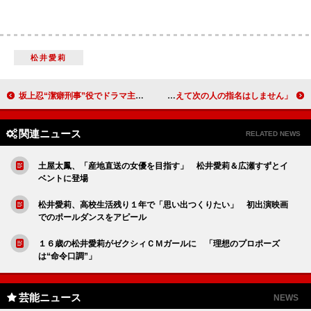
松井愛莉
坂上忍“潔癖刑事”役でドラマ主演 温水洋一「彼はやっぱり俳優」
海老蔵がアイス・バケツ・チャレンジに挑戦 「あえて次の人の指名はしません」
関連ニュース
RELATED NEWS
土屋太鳳、「産地直送の女優を目指す」 松井愛莉＆広瀬すずとイ
ベントに登場
松井愛莉、高校生活残り１年で「思い出つくりたい」 初出演映画
でのポールダンスをアピール
１６歳の松井愛莉がゼクシィＣＭガールに 「理想のプロポーズ
は“命令口調”」
芸能ニュース
NEWS