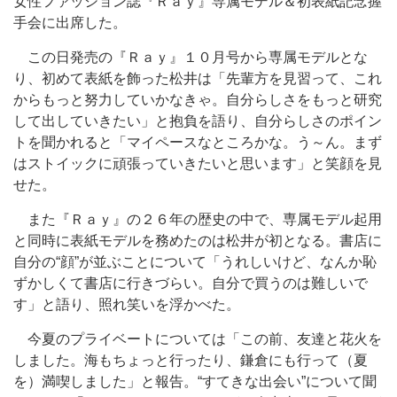
女性ファッション誌『Ｒａｙ』専属モデル＆初表紙記念握
手会に出席した。
この日発売の『Ｒａｙ』１０月号から専属モデルとな
り、初めて表紙を飾った松井は「先輩方を見習って、これ
からもっと努力していかなきゃ。自分らしさをもっと研究
して出していきたい」と抱負を語り、自分らしさのポイン
トを聞かれると「マイペースなところかな。う～ん。まず
はストイックに頑張っていきたいと思います」と笑顔を見
せた。
また『Ｒａｙ』の２６年の歴史の中で、専属モデル起用
と同時に表紙モデルを務めたのは松井が初となる。書店に
自分の“顔”が並ぶことについて「うれしいけど、なんか恥
ずかしくて書店に行きづらい。自分で買うのは難しいで
す」と語り、照れ笑いを浮かべた。
今夏のプライベートについては「この前、友達と花火を
しました。海もちょっと行ったり、鎌倉にも行って（夏
を）満喫しました」と報告。“すてきな出会い”について聞