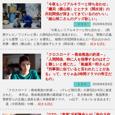
「今夜もシリアルキラーと待ち合わせ」
「磯貝（横山裕）とヒナタ（関水渚）の
共犯関係が深まってきているのがいい」
「縦山裕二さんのグッズ欲しい」
2026年8月6日
ドラマ
「今夜もシリアルキラーと待ち合わせ」（関
西テレビ／フジテレビ系）の第6話が5日に放送された。 本作は、警察の正義
よりも復讐（ふくしゅう）を優先し、秘密の共犯関係を結んだ一匹おおかみの
刑事・磯貝（横山裕）と第六感女子ヒナタ（関水渚）の物語 …
続きを読む
「クロスロード ～救命救急の約束～」
「人間関係、特に人を指導するのはすご
く難しいと感じた」「船越英一郎さんが
『刑事面に似ていると言われたことがあ
る』って、そりゃあ2時間ドラマの帝王だ
もの」
2026年8月6日
ドラマ
「クロスロード ～救命救急の約束～」（テレビ朝日系）の第5話が4日に放送
された。 本作は、救命救急医療の最前線でもがく、若き救命医・救急隊員・
警察官らの正義と成長を描く本格医療ドラマ。（※以下、ネタバレを含みます）
遥（今田美桜）や桐 …
続きを読む
「GTO」“鬼塚”反町隆史らが「告白大作