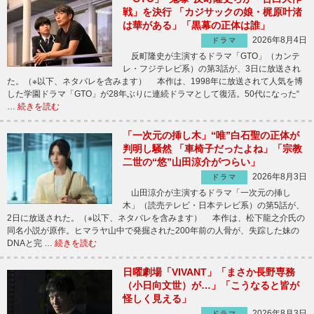
戦」を決行 「カジサックの娘・梶原叶渚
は華がある」「黒幕の正体は誰」
2026年8月4日
ドラマ
反町隆史が主演するドラマ「GTO」（カンテ
レ・フジテレビ系）の第3話が、3日に放送され
た。（※以下、ネタバレを含みます） 本作は、1998年に放送されて人気を博
した学園ドラマ「GTO」が28年ぶりに連続ドラマとして復活。50代になった“
…
続きを読む
「一次元の挿し木」“唯”白石聖の正体が
判明し騒然 「車椅子だったよね」「宗教
二世の“悠”山田涼介がつらい」
2026年8月3日
ドラマ
山田涼介が主演するドラマ「一次元の挿し
木」（読売テレビ・日本テレビ系）の第5話が、
2日に放送された。（※以下、ネタバレを含みます） 本作は、松下龍之介氏の
同名小説が原作。ヒマラヤ山中で発掘された200年前の人骨が、失踪した妹の
DNAと完 …
続きを読む
日曜劇場「VIVANT」「まさか長野専務
（小日向文世）が…」「こうなると皆が
怪しく見える」
2026年8月3日
ドラマ