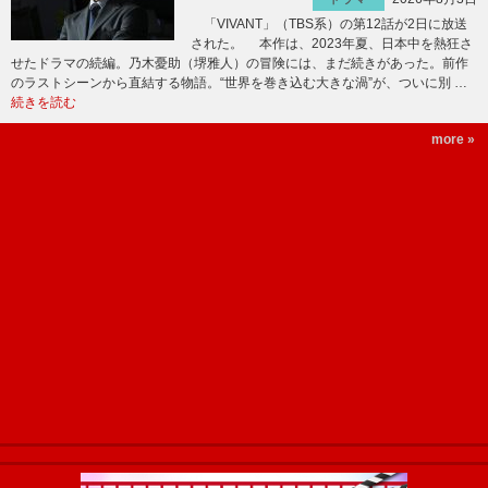
「VIVANT」（TBS系）の第12話が2日に放送
された。 本作は、2023年夏、日本中を熱狂さ
せたドラマの続編。乃木憂助（堺雅人）の冒険には、まだ続きがあった。前作
のラストシーンから直結する物語。“世界を巻き込む大きな渦”が、ついに別 …
続きを読む
more »