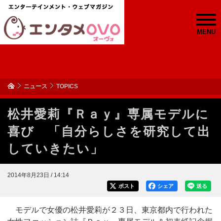
MENU
ニュース
TOPICS
松井愛莉『Ｒａｙ』専属モデルに
喜び 「自分らしさを研究して出
していきたい」
2014年8月23日 / 14:14
ポスト
シェア
送る
モデルで女優の松井愛莉が２３日、東京都内で行われた