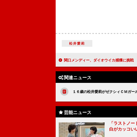
松井愛莉
関口メンディー、ダイオウイカ捕獲に挑戦 「バイキング」“神出鬼没の水曜
関連ニュース
１６歳の松井愛莉がゼクシィＣＭガール
芸能ニュース
「ラストノー
白がカッコい