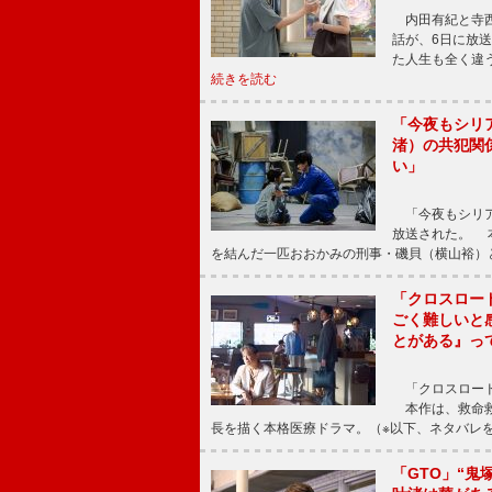
内田有紀と寺西
話が、6日に放
た人生も全く違
続きを読む
「今夜もシリ
渚）の共犯関
い」
「今夜もシリア
放送された。 
を結んだ一匹おおかみの刑事・磯貝（横山裕）
「クロスロー
ごく難しいと
とがある』っ
「クロスロード
本作は、救命救
長を描く本格医療ドラマ。（※以下、ネタバレ
「GTO」“