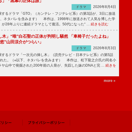
る」「黒幕の正体は誰」
2026年8月4日
ドラマ
するドラマ「GTO」（カンテレ・フジテレビ系）の第3話が、3日に放送
下、ネタバレを含みます） 本作は、1998年に放送されて人気を博した学
」が28年ぶりに連続ドラマとして復活。50代になった“ …
続きを読む
し木」“唯”白石聖の正体が判明し騒然 「車椅子だったよね」
“悠”山田涼介がつらい」
2026年8月3日
ドラマ
するドラマ「一次元の挿し木」（読売テレビ・日本テレビ系）の第5話
された。（※以下、ネタバレを含みます） 本作は、松下龍之介氏の同名小
ヤ山中で発掘された200年前の人骨が、失踪した妹のDNAと完 …
続きを
more »