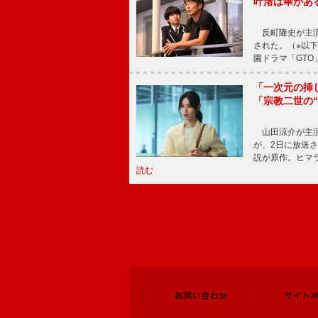
叶渚は華があ
反町隆史が主演
された。（※以
園ドラマ「GTO
「一次元の挿
「宗教二世の
山田涼介が主演
が、2日に放送
説が原作。ヒマラ
読む