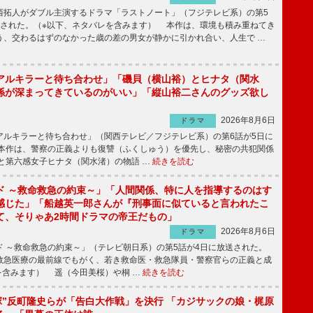
拓人がダブル主演するドラマ「ラストノート」（フジテレビ系）の第5
送された。（※以下、ネタバレを含みます） 本作は、環境も積み重ねてき
う、交わるはずのなかった歳の差の男女が静かに引かれ合い、人生で …
アルキラーと待ち合わせ」「磯貝（横山裕）とヒナタ（関水
係が深まってきているのがいい」「縦山裕二さんのグッズ欲し
2026年8月6日
ドラマ
ルキラーと待ち合わせ」（関西テレビ／フジテレビ系）の第6話が5日に
本作は、警察の正義よりも復讐（ふくしゅう）を優先し、秘密の共犯関係
と第六感女子ヒナタ（関水渚）の物語 …
続きを読む
ド ～救命救急の約束～」「人間関係、特に人を指導するのはす
感じた」「船越英一郎さんが『刑事面に似ていると言われたこ
て、そりゃあ2時間ドラマの帝王だもの」
2026年8月6日
ドラマ
 ～救命救急の約束～」（テレビ朝日系）の第5話が4日に放送された。
急医療の最前線でもがく、若き救命医・救急隊員・警察官らの正義と成
を含みます） 遥（今田美桜）や桐 …
続きを読む
鬼塚”反町隆史らが「告白大作戦」を決行 「カジサックの娘・梶原