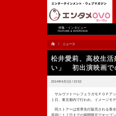
特集・インタビュー
FEATURE & INTERVIEW
ニュース
松井愛莉、高校生活
い」 初出演映画で
2014年4月1日 / 15:52
サルヴァトーレフェラガモＰＯＰアッ
１日、東京都内で行われ、イメージモ
同ストアーは世界先行販売される香水
原宿に１７日までの期間限定でオープ