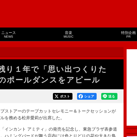
ニュース
音楽
特別企画
NEWS
MUSIC
PR
残り１年で「思い出つくりた
のポールダンスをアピール
ポスト
シェア
送る
プストアーのテープカットセレモニー＆トークセッションが
デルを務める松井愛莉が出席した。
「インカント アミティ」の発売を記念し、東急プラザ表参道
ン。ハミングバードが舞う店内には色とりどりの花や大きな鳥