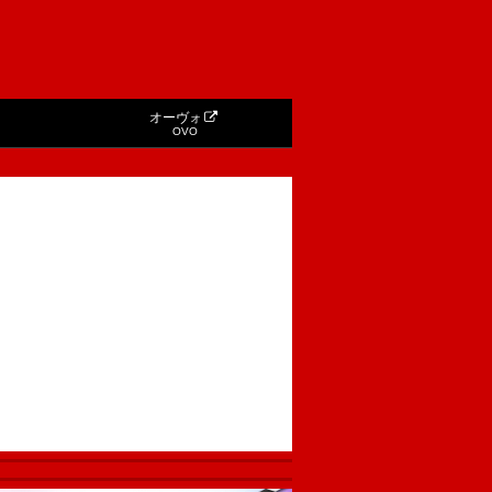
オーヴォ
OVO