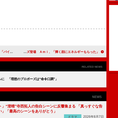
日”初回放送
Ｅ－ｇｉｒｌｓ、入社式にサプライズ登場 Ａｍｉ、「輝く顔にエネルギーもらった」
RELATED NEWS
に 「理想のプロポーズは“命令口調”」
NEWS
ト」“澄晴”寺西拓人の告白シーンに反響集まる 「真っすぐな告
い」「最高のシーンをありがとう」
2026年8月7日
ドラマ