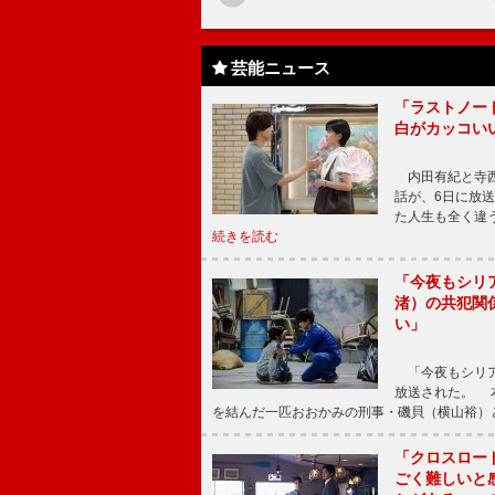
芸能ニュース
「ラストノー
白がカッコい
内田有紀と寺西
話が、6日に放
た人生も全く違
続きを読む
「今夜もシリ
渚）の共犯関
い」
「今夜もシリア
放送された。 
を結んだ一匹おおかみの刑事・磯貝（横山裕）
「クロスロー
ごく難しいと