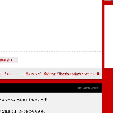
蓮佛美沙子
舞台あいさつ
前田希美＆なあ坊、舞台で二度目のタッグ 稽古では「掛け合いも息がぴったり」
RELATED NEWS
バスルームの泡を楽しむＣＭに出演
きな友達には、かつおのたたきを」