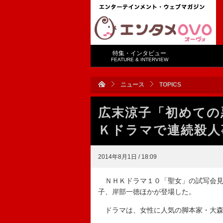
特集・インタビュー
FEATURE & INTERVIEW
ニュース
TOPICS
広末涼子「初めての
Ｋドラマで連続殺人
2014年8月1日 / 18:09
ＮＨＫドラマ１０「聖女」の試写会見
子、岸部一徳ほかが登場した。
ドラマは、女性に人気の脚本家・大森