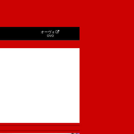
オーヴォ
OVO