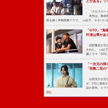
とがある』っ
「クロスロード
本作は、救命救
長を描く本格医療ドラマ。（※以下、ネタバレ
「GTO」“
叶渚は華があ
反町隆史が主演
された。（※以
園ドラマ「GTO
「一次元の挿
「宗教二世の
山田涼介が主演
が、2日に放送
説が原作。ヒマラ
読む