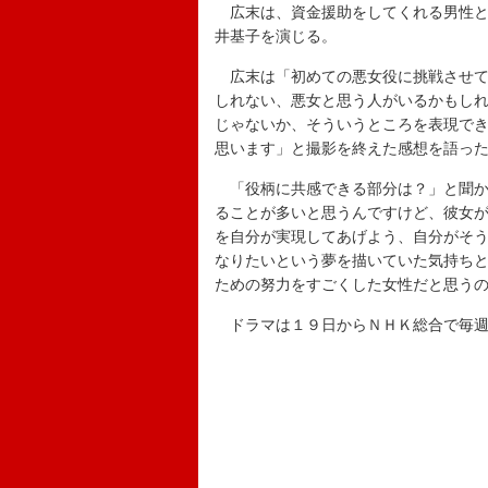
広末は、資金援助をしてくれる男性と
井基子を演じる。
広末は「初めての悪女役に挑戦させて
しれない、悪女と思う人がいるかもし
じゃないか、そういうところを表現で
思います」と撮影を終えた感想を語っ
「役柄に共感できる部分は？」と聞か
ることが多いと思うんですけど、彼女
を自分が実現してあげよう、自分がそ
なりたいという夢を描いていた気持ち
ための努力をすごくした女性だと思う
ドラマは１９日からＮＨＫ総合で毎週