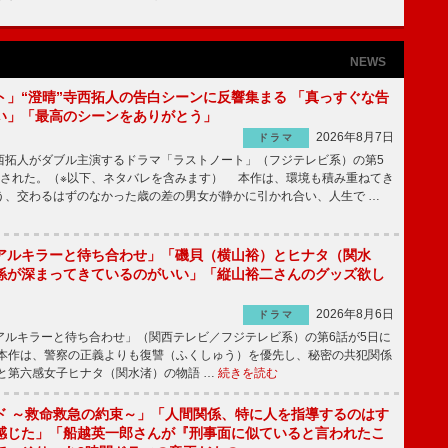
NEWS
ト」“澄晴”寺西拓人の告白シーンに反響集まる 「真っすぐな告
い」「最高のシーンをありがとう」
2026年8月7日
ドラマ
拓人がダブル主演するドラマ「ラストノート」（フジテレビ系）の第5
送された。（※以下、ネタバレを含みます） 本作は、環境も積み重ねてき
う、交わるはずのなかった歳の差の男女が静かに引かれ合い、人生で …
アルキラーと待ち合わせ」「磯貝（横山裕）とヒナタ（関水
係が深まってきているのがいい」「縦山裕二さんのグッズ欲し
2026年8月6日
ドラマ
ルキラーと待ち合わせ」（関西テレビ／フジテレビ系）の第6話が5日に
本作は、警察の正義よりも復讐（ふくしゅう）を優先し、秘密の共犯関係
と第六感女子ヒナタ（関水渚）の物語 …
続きを読む
ド ～救命救急の約束～」「人間関係、特に人を指導するのはす
感じた」「船越英一郎さんが『刑事面に似ていると言われたこ