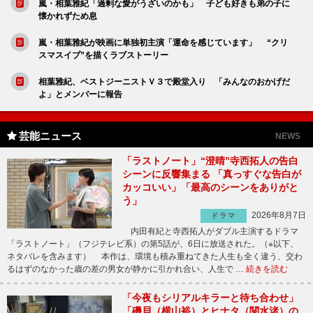
嵐・相葉雅紀「過剰な愛がうざいのかも」 子ども好きも弟の子に
懐かれずため息
嵐・相葉雅紀が映画に単独初主演「運命を感じています」 “クリ
スマスイブ”を描くラブストーリー
相葉雅紀、ベストジーニストＶ３で殿堂入り 「みんなのおかげだ
よ」とメンバーに報告
芸能ニュース
NEWS
「ラストノート」“澄晴”寺西拓人の告白
シーンに反響集まる 「真っすぐな告白が
カッコいい」「最高のシーンをありがと
う」
2026年8月7日
ドラマ
内田有紀と寺西拓人がダブル主演するドラマ
「ラストノート」（フジテレビ系）の第5話が、6日に放送された。（※以下、
ネタバレを含みます） 本作は、環境も積み重ねてきた人生も全く違う、交わ
るはずのなかった歳の差の男女が静かに引かれ合い、人生で …
続きを読む
「今夜もシリアルキラーと待ち合わせ」
「磯貝（横山裕）とヒナタ（関水渚）の