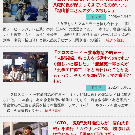
共犯関係が深まってきているのがいい」
「縦山裕二さんのグッズ欲しい」
2026年8月6日
ドラマ
「今夜もシリアルキラーと待ち合わせ」（関
西テレビ／フジテレビ系）の第6話が5日に放送された。 本作は、警察の正義
よりも復讐（ふくしゅう）を優先し、秘密の共犯関係を結んだ一匹おおかみの
刑事・磯貝（横山裕）と第六感女子ヒナタ（関水渚）の物語 …
続きを読む
「クロスロード ～救命救急の約束～」
「人間関係、特に人を指導するのはすご
く難しいと感じた」「船越英一郎さんが
『刑事面に似ていると言われたことがあ
る』って、そりゃあ2時間ドラマの帝王だ
もの」
2026年8月6日
ドラマ
「クロスロード ～救命救急の約束～」（テレビ朝日系）の第5話が4日に放送
された。 本作は、救命救急医療の最前線でもがく、若き救命医・救急隊員・
警察官らの正義と成長を描く本格医療ドラマ。（※以下、ネタバレを含みます）
遥（今田美桜）や桐 …
続きを読む
「GTO」“鬼塚”反町隆史らが「告白大作
戦」を決行 「カジサックの娘・梶原叶渚
は華がある」「黒幕の正体は誰」