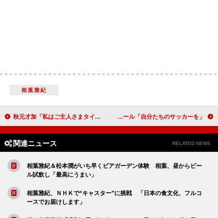
相葉雅紀
秋元才加「私はご主人さまタイプ」と自己分析 『奴隷区 僕と２３人の奴隷』完成披露
岡田准一、官兵衛最大の見せ場“中国大返し”を全う Ｗ杯日本代表にエール「自分たちのサッカーを」
関連ニュース
RELATED NEWS
相葉雅紀＆松本潤がいち早くビアガーデン体験 相葉、昼からビー
ル試飲し「最高にうまい」
相葉雅紀、ＮＨＫで“キャスター”に挑戦 「日本の食文化、フルコ
ースでお届けします」