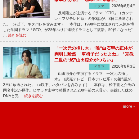
2026年8月4日
ドラマ
反町隆史が主演するドラマ「GTO」（カンテ
レ・フジテレビ系）の第3話が、3日に放送され
た。（※以下、ネタバレを含みます） 本作は、1998年に放送されて人気を博
した学園ドラマ「GTO」が28年ぶりに連続ドラマとして復活。50代になった“
…
続きを読む
「一次元の挿し木」“唯”白石聖の正体が
判明し騒然 「車椅子だったよね」「宗教
二世の“悠”山田涼介がつらい」
2026年8月3日
ドラマ
山田涼介が主演するドラマ「一次元の挿し
木」（読売テレビ・日本テレビ系）の第5話が、
2日に放送された。（※以下、ネタバレを含みます） 本作は、松下龍之介氏の
同名小説が原作。ヒマラヤ山中で発掘された200年前の人骨が、失踪した妹の
DNAと完 …
続きを読む
more »