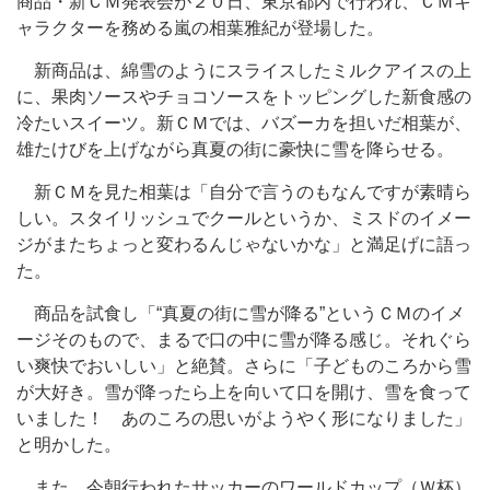
商品・新ＣＭ発表会が２０日、東京都内で行われ、ＣＭキ
ャラクターを務める嵐の相葉雅紀が登場した。
新商品は、綿雪のようにスライスしたミルクアイスの上
に、果肉ソースやチョコソースをトッピングした新食感の
冷たいスイーツ。新ＣＭでは、バズーカを担いだ相葉が、
雄たけびを上げながら真夏の街に豪快に雪を降らせる。
新ＣＭを見た相葉は「自分で言うのもなんですが素晴ら
しい。スタイリッシュでクールというか、ミスドのイメー
ジがまたちょっと変わるんじゃないかな」と満足げに語っ
た。
商品を試食し「“真夏の街に雪が降る”というＣＭのイメ
ージそのもので、まるで口の中に雪が降る感じ。それぐら
い爽快でおいしい」と絶賛。さらに「子どものころから雪
が大好き。雪が降ったら上を向いて口を開け、雪を食って
いました！ あのころの思いがようやく形になりました」
と明かした。
また、今朝行われたサッカーのワールドカップ（Ｗ杯）