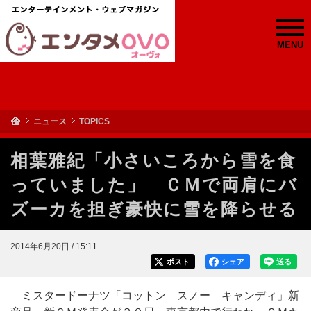
MENU
ニュース
TOPICS
相葉雅紀「小さいころから雪を食
っていました」 ＣＭで両肩にバ
ズーカを担ぎ豪快に雪を降らせる
2014年6月20日 / 15:11
ポスト
シェア
送る
ミスタードーナツ「コットン スノー キャンディ」新