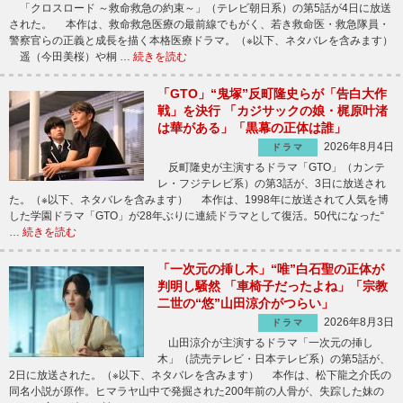
「クロスロード ～救命救急の約束～」（テレビ朝日系）の第5話が4日に放送
された。 本作は、救命救急医療の最前線でもがく、若き救命医・救急隊員・
警察官らの正義と成長を描く本格医療ドラマ。（※以下、ネタバレを含みます）
遥（今田美桜）や桐 …
続きを読む
「GTO」“鬼塚”反町隆史らが「告白大作
戦」を決行 「カジサックの娘・梶原叶渚
は華がある」「黒幕の正体は誰」
2026年8月4日
ドラマ
反町隆史が主演するドラマ「GTO」（カンテ
レ・フジテレビ系）の第3話が、3日に放送され
た。（※以下、ネタバレを含みます） 本作は、1998年に放送されて人気を博
した学園ドラマ「GTO」が28年ぶりに連続ドラマとして復活。50代になった“
…
続きを読む
「一次元の挿し木」“唯”白石聖の正体が
判明し騒然 「車椅子だったよね」「宗教
二世の“悠”山田涼介がつらい」
2026年8月3日
ドラマ
山田涼介が主演するドラマ「一次元の挿し
木」（読売テレビ・日本テレビ系）の第5話が、
2日に放送された。（※以下、ネタバレを含みます） 本作は、松下龍之介氏の
同名小説が原作。ヒマラヤ山中で発掘された200年前の人骨が、失踪した妹の