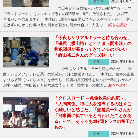
2026年8月7日
ドラマ
内田有紀と寺西拓人がダブル主演するドラマ
「ラストノート」（フジテレビ系）の第5話が、6日に放送された。（※以下、
ネタバレを含みます） 本作は、環境も積み重ねてきた人生も全く違う、交わ
るはずのなかった歳の差の男女が静かに引かれ合い、人生で …
続きを読む
「今夜もシリアルキラーと待ち合わせ」
「磯貝（横山裕）とヒナタ（関水渚）の
共犯関係が深まってきているのがいい」
「縦山裕二さんのグッズ欲しい」
2026年8月6日
ドラマ
「今夜もシリアルキラーと待ち合わせ」（関
西テレビ／フジテレビ系）の第6話が5日に放送された。 本作は、警察の正義
よりも復讐（ふくしゅう）を優先し、秘密の共犯関係を結んだ一匹おおかみの
刑事・磯貝（横山裕）と第六感女子ヒナタ（関水渚）の物語 …
続きを読む
「クロスロード ～救命救急の約束～」
「人間関係、特に人を指導するのはすご
く難しいと感じた」「船越英一郎さんが
『刑事面に似ていると言われたことがあ
る』って、そりゃあ2時間ドラマの帝王だ
もの」
2026年8月6日
ドラマ