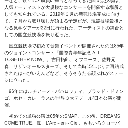
ーなど、数々の名勝負の舞台となってきた国立競技場は、
人気アーティストが大規模なコンサートを開催する場所と
しても知られている。2019年３月の新競技場完成に向け
て、７月から取り壊しが始まる予定だが、現競技場最後と
なる見学ツアーが22日に行われた。アーティストの舞台と
しての国立競技場を振り返った。
国立競技場で初めて音楽イベントが開催されたのは85年
のジョイントコンサート「国際青年年記念 ALL
TOGETHER NOW」。吉田拓郎、オフコース、佐野元
春、サザンオールスターズ、そして当時15年ぶりに再結成
されたはっぴいえんどなど、そうそうたる顔ぶれがステー
ジに立った。
96年にはルチアーノ・パバロッティ、プラシド・ドミン
ゴ、ホセ・カレーラスの“世界３大テノール”日本公演が開
催。
初めての単独公演は05年のSMAP。この後、DREAMS
COME TRUE、嵐、L’Arc～en～Ciel、ももいろクローバ