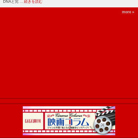
DNAと完 …
続きを読む
more »