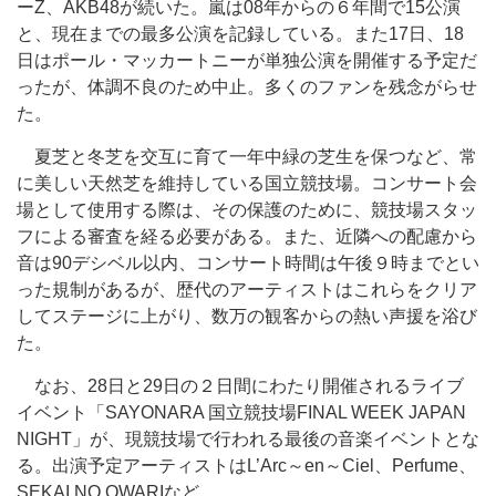
ーZ、AKB48が続いた。嵐は08年からの６年間で15公演
と、現在までの最多公演を記録している。また17日、18
日はポール・マッカートニーが単独公演を開催する予定だ
ったが、体調不良のため中止。多くのファンを残念がらせ
た。
夏芝と冬芝を交互に育て一年中緑の芝生を保つなど、常
に美しい天然芝を維持している国立競技場。コンサート会
場として使用する際は、その保護のために、競技場スタッ
フによる審査を経る必要がある。また、近隣への配慮から
音は90デシベル以内、コンサート時間は午後９時までとい
った規制があるが、歴代のアーティストはこれらをクリア
してステージに上がり、数万の観客からの熱い声援を浴び
た。
なお、28日と29日の２日間にわたり開催されるライブ
イベント「SAYONARA 国立競技場FINAL WEEK JAPAN
NIGHT」が、現競技場で行われる最後の音楽イベントとな
る。出演予定アーティストはL’Arc～en～Ciel、Perfume、
SEKAI NO OWARIなど。