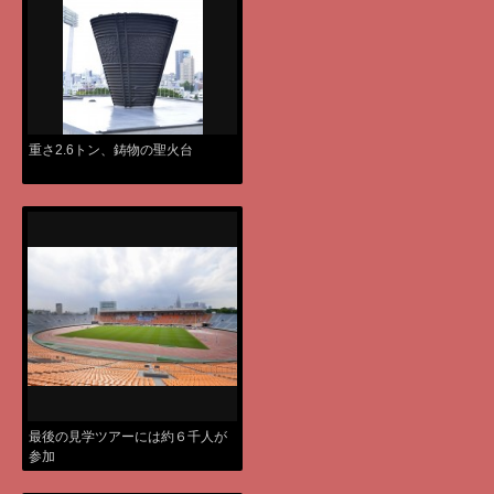
重さ2.6トン、鋳物の聖火台
最後の見学ツアーには約６千人が
参加