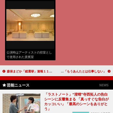
公演時はアーティストの控室とし
て使用された貴賓室
森保まどか「総選挙」速報１１位に喜び 指原からの激励メールに感謝「今年こそ」
大泉洋、劇団ひとりに刺激され監督デビュー！？ 劇団ひとりは柴咲コウに「もうあんたとは仕事しない」
芸能ニュース
NEWS
「ラストノート」“澄晴”寺西拓人の告白
シーンに反響集まる 「真っすぐな告白が
カッコいい」「最高のシーンをありがと
う」