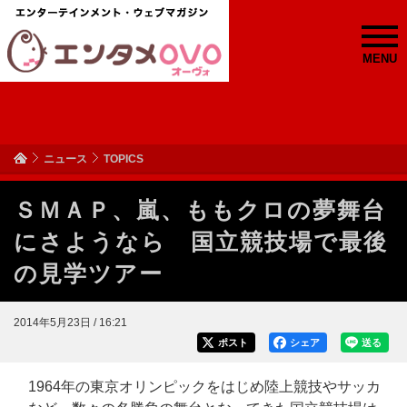
MENU
ニュース
TOPICS
ＳＭＡＰ、嵐、ももクロの夢舞台
にさようなら 国立競技場で最後
の見学ツアー
2014年5月23日 / 16:21
ポスト
シェア
送る
1964年の東京オリンピックをはじめ陸上競技やサッカ