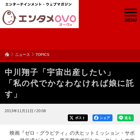
MENU
ニュース
TOPICS
中川翔子「宇宙出産したい」
「私の代でかなわなければ娘に託
す」
2013年11月11日 / 20:08
ポスト
シェア
送る
映画『ゼロ・グラビティ』の大ヒットミッション・サポ