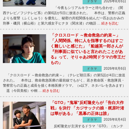
2026年8月6日
ドラマ
「今夜もシリアルキラーと待ち合わせ」（関
西テレビ／フジテレビ系）の第6話が5日に放送された。 本作は、警察の正義
よりも復讐（ふくしゅう）を優先し、秘密の共犯関係を結んだ一匹おおかみの
刑事・磯貝（横山裕）と第六感女子ヒナタ（関水渚）の物語 …
続きを読む
「クロスロード ～救命救急の約束～」
「人間関係、特に人を指導するのはすご
く難しいと感じた」「船越英一郎さんが
『刑事面に似ていると言われたことがあ
る』って、そりゃあ2時間ドラマの帝王だ
もの」
2026年8月6日
ドラマ
「クロスロード ～救命救急の約束～」（テレビ朝日系）の第5話が4日に放送
された。 本作は、救命救急医療の最前線でもがく、若き救命医・救急隊員・
警察官らの正義と成長を描く本格医療ドラマ。（※以下、ネタバレを含みます）
遥（今田美桜）や桐 …
続きを読む
「GTO」“鬼塚”反町隆史らが「告白大作
戦」を決行 「カジサックの娘・梶原叶渚
は華がある」「黒幕の正体は誰」
2026年8月4日
ドラマ
反町隆史が主演するドラマ「GTO」（カンテ