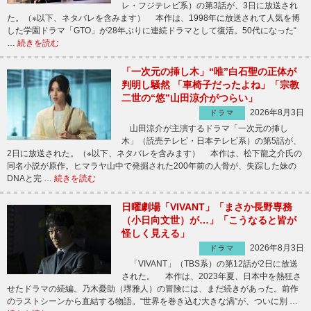
レ・フジテレビ系）の第3話が、3日に放送され
た。（※以下、ネタバレを含みます） 本作は、1998年に放送されて人気を博
した学園ドラマ「GTO」が28年ぶりに連続ドラマとして復活。50代になった“
…
続きを読む
「一次元の挿し木」“唯”白石聖の正体が
判明し騒然 「車椅子だったよね」「宗教
二世の“悠”山田涼介がつらい」
2026年8月3日
ドラマ
山田涼介が主演するドラマ「一次元の挿し
木」（読売テレビ・日本テレビ系）の第5話が、
2日に放送された。（※以下、ネタバレを含みます） 本作は、松下龍之介氏の
同名小説が原作。ヒマラヤ山中で発掘された200年前の人骨が、失踪した妹の
DNAと完 …
続きを読む
日曜劇場「VIVANT」「まさか長野専務
（小日向文世）が…」「こうなると皆が
怪しく見える」
2026年8月3日
ドラマ
「VIVANT」（TBS系）の第12話が2日に放送
された。 本作は、2023年夏、日本中を熱狂さ
せたドラマの続編。乃木憂助（堺雅人）の冒険には、まだ続きがあった。前作
のラストシーンから直結する物語。“世界を巻き込む大きな渦”が、ついに別 …