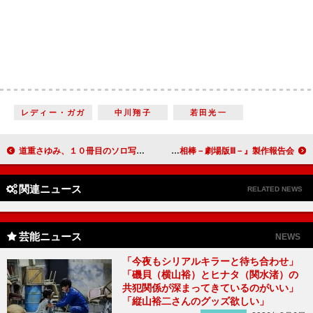
レディー・ガガ
中川翔子
若田光一
道重さゆみ、１０冊目のソロ写真集を発売 紅白出場に向け「年末のお仕事充実させたい」
水谷豊「“ミスターサマー”と呼ばれている」 『相棒－劇場版Ⅲ－』製作報告会
関連ニュース
RELATED NEWS
芸能ニュース
NEWS
「今夜もシリアルキラーと待ち合わせ」
「磯貝（横山裕）とヒナタ（関水渚）の
共犯関係が深まってきているのがいい」
「縦山裕二さんのグッズ欲しい」