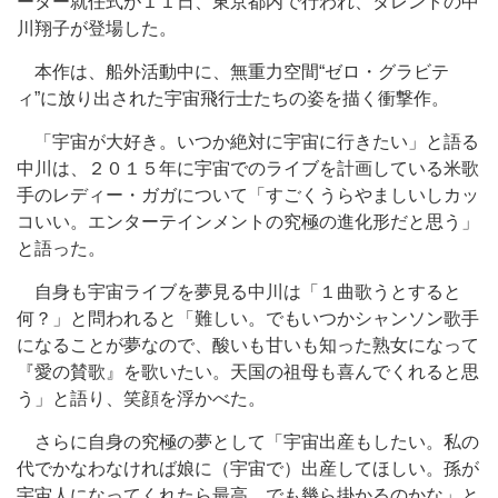
ーター就任式が１１日、東京都内で行われ、タレントの中
川翔子が登場した。
本作は、船外活動中に、無重力空間“ゼロ・グラビテ
ィ”に放り出された宇宙飛行士たちの姿を描く衝撃作。
「宇宙が大好き。いつか絶対に宇宙に行きたい」と語る
中川は、２０１５年に宇宙でのライブを計画している米歌
手のレディー・ガガについて「すごくうらやましいしカッ
コいい。エンターテインメントの究極の進化形だと思う」
と語った。
自身も宇宙ライブを夢見る中川は「１曲歌うとすると
何？」と問われると「難しい。でもいつかシャンソン歌手
になることが夢なので、酸いも甘いも知った熟女になって
『愛の賛歌』を歌いたい。天国の祖母も喜んでくれると思
う」と語り、笑顔を浮かべた。
さらに自身の究極の夢として「宇宙出産もしたい。私の
代でかなわなければ娘に（宇宙で）出産してほしい。孫が
宇宙人になってくれたら最高。でも幾ら掛かるのかな」と