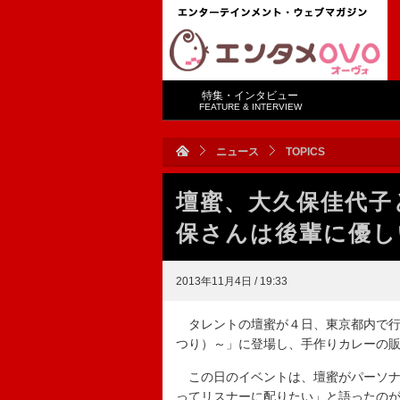
特集・インタビュー
FEATURE & INTERVIEW
ニュース
TOPICS
壇蜜、大久保佳代子
保さんは後輩に優し
2013年11月4日 / 19:33
タレントの壇蜜が４日、東京都内で行
つり）～」に登場し、手作りカレーの
この日のイベントは、壇蜜がパーソナ
ってリスナーに配りたい」と語ったの