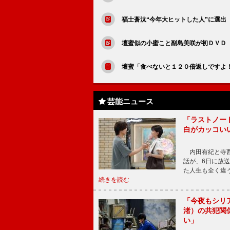
福士蒼汰“今年大ヒットした人”に選出
壇蜜似の小蜜こと副島美咲が初ＤＶＤ
壇蜜「食べないと１２０倍返しですよ
芸能ニュース
「ラストノー
白がカッコい
内田有紀と寺西
話が、6日に放
た人生も全く違
続きを読む
「今夜もシリ
渚）の共犯関
い」