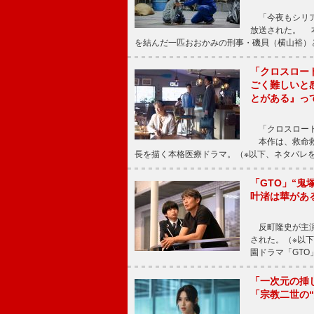
「今夜もシリア
放送された。 
を結んだ一匹おおかみの刑事・磯貝（横山裕）
「クロスロー
ごく難しいと
とがある』っ
「クロスロード
本作は、救命救
長を描く本格医療ドラマ。（※以下、ネタバレ
「GTO」“
叶渚は華があ
反町隆史が主演
された。（※以
園ドラマ「GTO
「一次元の挿
「宗教二世の