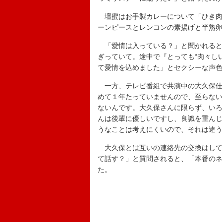
壇蜜はお手製カレーについて「ひき肉
ーンピースとレンコンの素揚げと半熟
「愛情は入っている？」と聞かれると
ぎっていて。途中で『とっても“肉々し
て愛情を込めました」とセクシーな声
一方、テレビ番組で共演中の大久保佳
めて１年たっていませんので、至らな
ないんです。大久保さんに限らず、い
んは後輩に優しいですし、良識を重ん
うなことは考えにくいので、それは違
大久保とは互いの連絡先の交換はして
て話す？」と質問されると、「本番の
た。