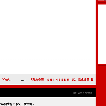
がします」
馬場徹「３～４へとつなげていきたい」 『幕末奇譚 ＳＨＩＮＳＥＮ５ 弐』完成披露
RELATED NEWS
２年間生きてきて一番幸せ」