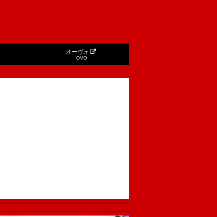
オーヴォ
OVO