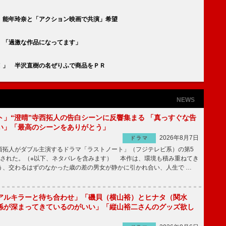
 能年玲奈と「アクション映画で共演」希望
 「過激な作品になってます」
！」 半沢直樹の名ぜりふで商品をＰＲ
NEWS
ト」“澄晴”寺西拓人の告白シーンに反響集まる 「真っすぐな告
い」「最高のシーンをありがとう」
2026年8月7日
ドラマ
拓人がダブル主演するドラマ「ラストノート」（フジテレビ系）の第5
送された。（※以下、ネタバレを含みます） 本作は、環境も積み重ねてき
う、交わるはずのなかった歳の差の男女が静かに引かれ合い、人生で …
アルキラーと待ち合わせ」「磯貝（横山裕）とヒナタ（関水
係が深まってきているのがいい」「縦山裕二さんのグッズ欲し