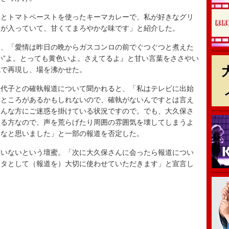
とトマトペーストを使ったキーマカレーで、私が好きなグリ
卵が入っていて、甘くてまろやかな味です」と紹介した。
、「愛情は昨日の晩からガスコンロの前でぐつぐつと煮えた
い”よ。とっても黄色いよ。さえてるよ』と甘い言葉をささやい
色で再現し、場を沸かせた。
代子との確執報道について聞かれると、「私はテレビに出始
いところがあるかもしれないので、確執がないんですとは言え
ろんな方にご迷惑を掛けている状況ですので。でも、大久保さ
じる方なので、声を荒らげたり周囲の雰囲気を壊してしまうよ
うなと思いました」と一部の報道を否定した。
いないという壇蜜。「次に大久保さんに会ったら報道につい
ネタとして（報道を）大切に使わせていただきます」と宣言し