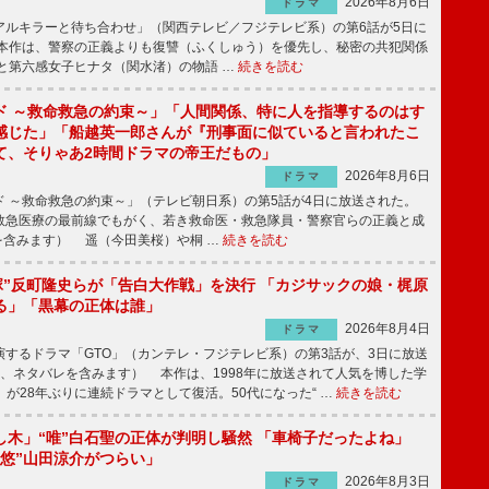
2026年8月6日
ドラマ
ルキラーと待ち合わせ」（関西テレビ／フジテレビ系）の第6話が5日に
本作は、警察の正義よりも復讐（ふくしゅう）を優先し、秘密の共犯関係
と第六感女子ヒナタ（関水渚）の物語 …
続きを読む
ド ～救命救急の約束～」「人間関係、特に人を指導するのはす
感じた」「船越英一郎さんが『刑事面に似ていると言われたこ
て、そりゃあ2時間ドラマの帝王だもの」
2026年8月6日
ドラマ
 ～救命救急の約束～」（テレビ朝日系）の第5話が4日に放送された。
急医療の最前線でもがく、若き救命医・救急隊員・警察官らの正義と成
を含みます） 遥（今田美桜）や桐 …
続きを読む
鬼塚”反町隆史らが「告白大作戦」を決行 「カジサックの娘・梶原
る」「黒幕の正体は誰」
2026年8月4日
ドラマ
するドラマ「GTO」（カンテレ・フジテレビ系）の第3話が、3日に放送
下、ネタバレを含みます） 本作は、1998年に放送されて人気を博した学
」が28年ぶりに連続ドラマとして復活。50代になった“ …
続きを読む
し木」“唯”白石聖の正体が判明し騒然 「車椅子だったよね」
“悠”山田涼介がつらい」
2026年8月3日
ドラマ