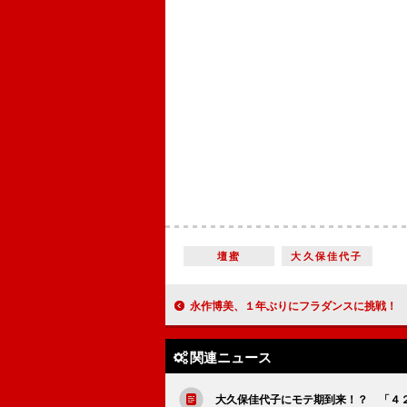
壇蜜
大久保佳代子
永作博美、１年ぶりにフラダンスに挑戦！ 「心が洗われた気
関連ニュース
大久保佳代子にモテ期到来！？ 「４