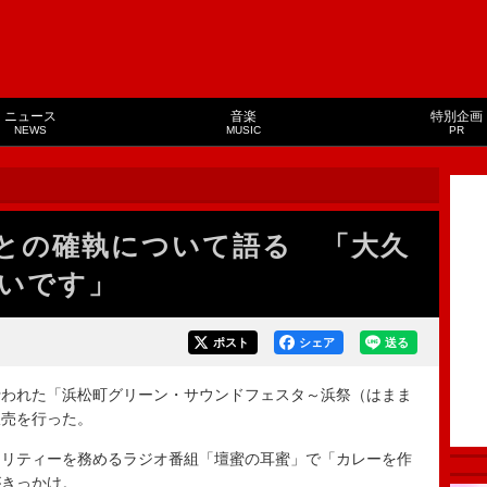
ニュース
音楽
特別企画
NEWS
MUSIC
PR
との確執について語る 「大久
いです」
ポスト
シェア
送る
われた「浜松町グリーン・サウンドフェスタ～浜祭（はまま
販売を行った。
リティーを務めるラジオ番組「壇蜜の耳蜜」で「カレーを作
がきっかけ。