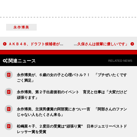
永作博美
ＡＫＢ４８、ドラフト候補者が劇場お披露目 ４劇場に分かれ「会いたかった」を披露
壇蜜、大久保佳代子との確執について語る 「大久保さんは後輩に優しいです」
関連ニュース
RELATED NEWS
永作博美が、６歳の女の子と心理バトル？！ 「プチぜいたくです
ごく満足」
永作博美、第２子出産後初のイベント 育児と仕事は「大変だけど
頑張ります」
永作博美、主演男優賞の阿部寛にきつい一言 「阿部さんのファン
じゃない人もたくさん来る」
松嶋菜々子、２度目の受賞は“頑張り賞” 日本ジュエリーベストド
レッサー賞を受賞