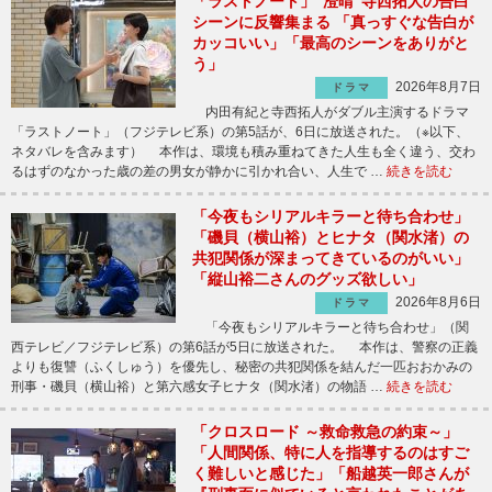
「ラストノート」“澄晴”寺西拓人の告白
シーンに反響集まる 「真っすぐな告白が
カッコいい」「最高のシーンをありがと
う」
2026年8月7日
ドラマ
内田有紀と寺西拓人がダブル主演するドラマ
「ラストノート」（フジテレビ系）の第5話が、6日に放送された。（※以下、
ネタバレを含みます） 本作は、環境も積み重ねてきた人生も全く違う、交わ
るはずのなかった歳の差の男女が静かに引かれ合い、人生で …
続きを読む
「今夜もシリアルキラーと待ち合わせ」
「磯貝（横山裕）とヒナタ（関水渚）の
共犯関係が深まってきているのがいい」
「縦山裕二さんのグッズ欲しい」
2026年8月6日
ドラマ
「今夜もシリアルキラーと待ち合わせ」（関
西テレビ／フジテレビ系）の第6話が5日に放送された。 本作は、警察の正義
よりも復讐（ふくしゅう）を優先し、秘密の共犯関係を結んだ一匹おおかみの
刑事・磯貝（横山裕）と第六感女子ヒナタ（関水渚）の物語 …
続きを読む
「クロスロード ～救命救急の約束～」
「人間関係、特に人を指導するのはすご
く難しいと感じた」「船越英一郎さんが