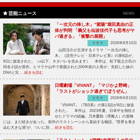
芸能ニュース
NEWS
「一次元の挿し木」“紫陽”堀田真由の正
体が判明 「義父も仙波佳代子も思考がヤ
バ過ぎる」「衝撃の展開」
2026年8月10日
ドラマ
山田涼介が主演するドラマ「一次元の挿し
木」（読売テレビ・日本テレビ系）の第6話が、
9日に放送された。（※以下、ネタバレを含みます） 本作は、松下龍之介氏の
同名小説が原作。ヒマラヤ山中で発掘された200年前の人骨が、失踪した妹の
DNAと完 …
続きを読む
日曜劇場「VIVANT」「マジかよ野崎」
「ラストがショック過ぎてぼうぜん」
2026年8月10日
ドラマ
「VIVANT」（TBS系）の第13話が9日に放送
された。 本作は、2023年夏、日本中を熱狂さ
せたドラマの続編。乃木憂助（堺雅人）の冒険
には、まだ続きがあった。前作のラストシーンから直結する物語。“世界を巻き
込む大きな渦”が、ついに別 …
続きを読む