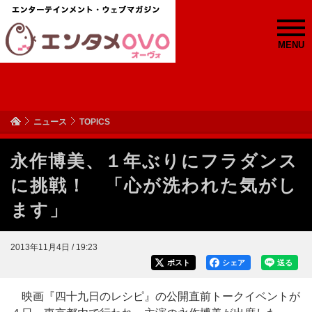
MENU
ニュース
TOPICS
永作博美、１年ぶりにフラダンス
に挑戦！ 「心が洗われた気がし
ます」
2013年11月4日 / 19:23
ポスト
シェア
送る
映画『四十九日のレシピ』の公開直前トークイベントが