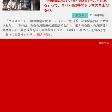
『刑事面に似ていると言われたことがあ
る』って、そりゃあ2時間ドラマの帝王だ
もの」
2026年8月6日
ドラマ
「クロスロード ～救命救急の約束～」（テレビ朝日系）の第5話が4日に放送
された。 本作は、救命救急医療の最前線でもがく、若き救命医・救急隊員・
警察官らの正義と成長を描く本格医療ドラマ。（※以下、ネタバレを含みます）
遥（今田美桜）や桐 …
続きを読む
more »