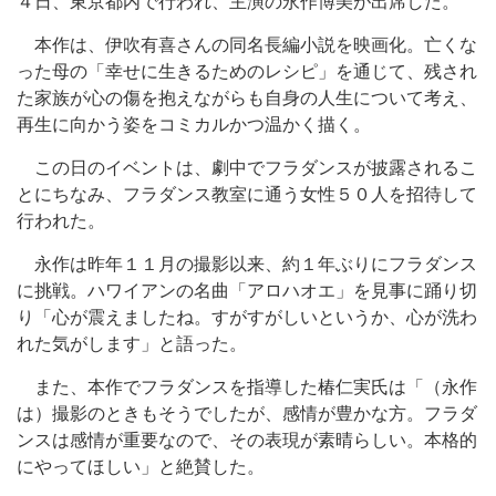
４日、東京都内で行われ、主演の永作博美が出席した。
本作は、伊吹有喜さんの同名長編小説を映画化。亡くな
った母の「幸せに生きるためのレシピ」を通じて、残され
た家族が心の傷を抱えながらも自身の人生について考え、
再生に向かう姿をコミカルかつ温かく描く。
この日のイベントは、劇中でフラダンスが披露されるこ
とにちなみ、フラダンス教室に通う女性５０人を招待して
行われた。
永作は昨年１１月の撮影以来、約１年ぶりにフラダンス
に挑戦。ハワイアンの名曲「アロハオエ」を見事に踊り切
り「心が震えましたね。すがすがしいというか、心が洗わ
れた気がします」と語った。
また、本作でフラダンスを指導した椿仁実氏は「（永作
は）撮影のときもそうでしたが、感情が豊かな方。フラダ
ンスは感情が重要なので、その表現が素晴らしい。本格的
にやってほしい」と絶賛した。