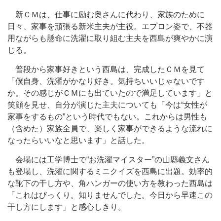
新ＣＭは、仕事に励む奥さんに代わり、家族のために
日々、家事を頑張る新米主夫が主役。エプロン姿で、不器
用ながらも懸命に洗濯に取り組む主夫を西島が爽やかに演
じる。
普段から家事好きという西島は、完成したＣＭを見て
「僕自身、洗濯がかなり好き。気持ちいいじゃないです
か。その感じがＣＭにも出ていたので満足しています」と
笑顔を見せ、自分が演じた主夫についても「今は“女性が
家事をするもの”という時代でもない。これからは男性も
（含めた）家族全員で、楽しく家事ができるような流れに
なったらいいなと思います」と話した。
会場には工学博士で“お洗濯マイスター”の山縣義文さん
も登場し、洗濯に関するミニクイズを西島に出題。効率的
な靴下の干し方や、角ハンガーの使い方を教わった西島は
「これはびっくり。知りませんでした。今日から早速この
干し方にします」と感心しきり。