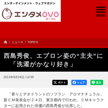
MENU
ニュース
TOPICS
西島秀俊、エプロン姿の“主夫”に
「洗濯がかなり好き」
2013年9月24日 / 14:59
ポスト
シェア
送る
「香りとデオドラントのソフラン アロマナチュラル」
新ＣＭ発表会が２４日、東京都内で行われ、ＣＭキャラク
ターに起用された俳優の西島秀俊が出席した。