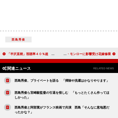
西島秀俊
「半沢直樹」視聴率４０％超 歴代４位、関西は過去最高
鈴木奈々、婚約者との新居は「２ＬＤＫ、キッチンも広い」 マリリン・モンローに影響受け花嫁修業
関連ニュース
RELATED NEWS
西島秀俊、プライベートを語る 「掃除や洗濯はかなりやります」
西島秀俊ら宮崎駿監督の引退を惜しむ 「もっとたくさん作ってほ
しかった」
西島秀俊と阿部寛がフランス映画で共演 西島「そんなに意地悪だ
ったかな？」