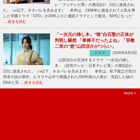
レ・フジテレビ系）の第3話が、3日に放送され
た。（※以下、ネタバレを含みます） 本作は、1998年に放送されて人気を博
した学園ドラマ「GTO」が28年ぶりに連続ドラマとして復活。50代になった“
…
続きを読む
「一次元の挿し木」“唯”白石聖の正体が
判明し騒然 「車椅子だったよね」「宗教
二世の“悠”山田涼介がつらい」
2026年8月3日
ドラマ
山田涼介が主演するドラマ「一次元の挿し
木」（読売テレビ・日本テレビ系）の第5話が、
2日に放送された。（※以下、ネタバレを含みます） 本作は、松下龍之介氏の
同名小説が原作。ヒマラヤ山中で発掘された200年前の人骨が、失踪した妹の
DNAと完 …
続きを読む
more »