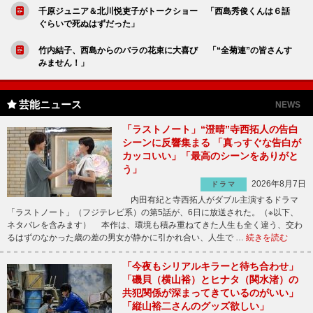
千原ジュニア＆北川悦吏子がトークショー 「西島秀俊くんは６話
ぐらいで死ぬはずだった」
竹内結子、西島からのバラの花束に大喜び 「“全菊連”の皆さんす
みません！」
芸能ニュース
NEWS
「ラストノート」“澄晴”寺西拓人の告白
シーンに反響集まる 「真っすぐな告白が
カッコいい」「最高のシーンをありがと
う」
2026年8月7日
ドラマ
内田有紀と寺西拓人がダブル主演するドラマ
「ラストノート」（フジテレビ系）の第5話が、6日に放送された。（※以下、
ネタバレを含みます） 本作は、環境も積み重ねてきた人生も全く違う、交わ
るはずのなかった歳の差の男女が静かに引かれ合い、人生で …
続きを読む
「今夜もシリアルキラーと待ち合わせ」
「磯貝（横山裕）とヒナタ（関水渚）の
共犯関係が深まってきているのがいい」
「縦山裕二さんのグッズ欲しい」