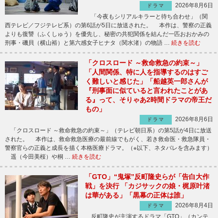
2026年8月6日
ドラマ
「今夜もシリアルキラーと待ち合わせ」（関
西テレビ／フジテレビ系）の第6話が5日に放送された。 本作は、警察の正義
よりも復讐（ふくしゅう）を優先し、秘密の共犯関係を結んだ一匹おおかみの
刑事・磯貝（横山裕）と第六感女子ヒナタ（関水渚）の物語 …
続きを読む
「クロスロード ～救命救急の約束～」
「人間関係、特に人を指導するのはすご
く難しいと感じた」「船越英一郎さんが
『刑事面に似ていると言われたことがあ
る』って、そりゃあ2時間ドラマの帝王だ
もの」
2026年8月6日
ドラマ
「クロスロード ～救命救急の約束～」（テレビ朝日系）の第5話が4日に放送
された。 本作は、救命救急医療の最前線でもがく、若き救命医・救急隊員・
警察官らの正義と成長を描く本格医療ドラマ。（※以下、ネタバレを含みます）
遥（今田美桜）や桐 …
続きを読む
「GTO」“鬼塚”反町隆史らが「告白大作
戦」を決行 「カジサックの娘・梶原叶渚
は華がある」「黒幕の正体は誰」
2026年8月4日
ドラマ
反町隆史が主演するドラマ「GTO」（カンテ