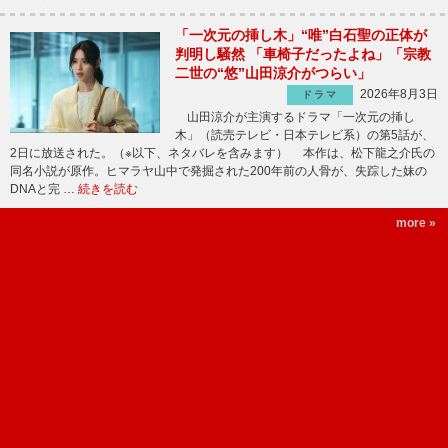
「一次元の挿し木」“唯”白石聖の正体が
判明し騒然 「車椅子だったよね」「宗教
二世の“悠”山田涼介がつらい」
2026年8月3日
ドラマ
山田涼介が主演するドラマ「一次元の挿し
木」（読売テレビ・日本テレビ系）の第5話が、
2日に放送された。（※以下、ネタバレを含みます） 本作は、松下龍之介氏の
同名小説が原作。ヒマラヤ山中で発掘された200年前の人骨が、失踪した妹の
DNAと完 …
続きを読む
more »