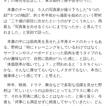
ｅ』の発売を記念して、東京都内で握手会を行った。
本書のテーマは、５人の写真家が撮り下ろした“５つの
顔”“５つの物語”。約１年半前から撮影を始めたという野村
は「二十歳の節目に出せたというのがすごくうれしい。両
親も『写真集を出せるぐらいにまでなったか』と喜んでく
れました」と笑顔で語った。
本書の中には筋肉美を見せた上半身ヌードのカットもあ
る。野村は「特にトレーニングをしているわけではなく、
サーフィンやスノーボードといった筋肉を使うタイプのも
のが趣味なので、自然に筋肉がついた感じ」と話した。
「体脂肪率が低いでしょ？」と問われると「１０％ぐらい
かな。そんなに痩せてもいないしメタボでもない。本当に
健康体という感じです」と答えた。
昨年、映画、ドラマ、舞台などで多彩な活躍を見せた野
村は「忙しいというのは自分にとってもプラスに働くの
で、それを苦痛に感じることはなかった」と振り返り、今
後も「何事にも満足せずに精進してやっていきたい。どん