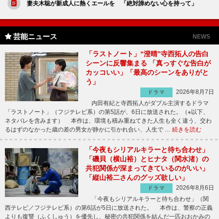
妻夫木聡が新成人に熱くエールを 「絶対諦めない心を持って」
芸能ニュース
NEWS
「ラストノート」“澄晴”寺西拓人の告白
シーンに反響集まる 「真っすぐな告白が
カッコいい」「最高のシーンをありがと
う」
2026年8月7日
ドラマ
内田有紀と寺西拓人がダブル主演するドラマ
「ラストノート」（フジテレビ系）の第5話が、6日に放送された。（※以下、
ネタバレを含みます） 本作は、環境も積み重ねてきた人生も全く違う、交わ
るはずのなかった歳の差の男女が静かに引かれ合い、人生で …
続きを読む
「今夜もシリアルキラーと待ち合わせ」
「磯貝（横山裕）とヒナタ（関水渚）の
共犯関係が深まってきているのがいい」
「縦山裕二さんのグッズ欲しい」
2026年8月6日
ドラマ
「今夜もシリアルキラーと待ち合わせ」（関
西テレビ／フジテレビ系）の第6話が5日に放送された。 本作は、警察の正義
よりも復讐（ふくしゅう）を優先し、秘密の共犯関係を結んだ一匹おおかみの