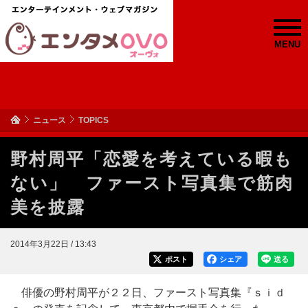
MENU
ニュース
TOPICS
野村周平「恋愛を考えている暇も
ない」 ファースト写真集で筋肉
美を披露
2014年3月22日 / 13:43
ポスト
シェア
送る
俳優の野村周平が２２日、ファースト写真集『ｓｉｄ