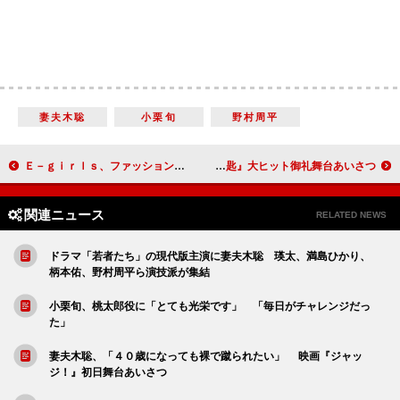
妻夫木聡
小栗旬
野村周平
Ｅ－ｇｉｒｌｓ、ファッションショー出演に緊張 中村アンは下着姿で堂々のウオーキング
中島健人「中学校の卒業式はガールズに囲まれた」 『銀の匙』大ヒット御礼舞台あいさつ
関連ニュース
RELATED NEWS
ドラマ「若者たち」の現代版主演に妻夫木聡 瑛太、満島ひかり、
柄本佑、野村周平ら演技派が集結
小栗旬、桃太郎役に「とても光栄です」 「毎日がチャレンジだっ
た」
妻夫木聡、「４０歳になっても裸で蹴られたい」 映画『ジャッ
ジ！』初日舞台あいさつ