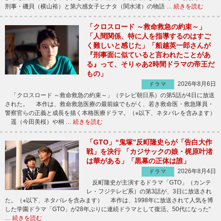
刑事・磯貝（横山裕）と第六感女子ヒナタ（関水渚）の物語 …
続きを読む
「クロスロード ～救命救急の約束～」
「人間関係、特に人を指導するのはすご
く難しいと感じた」「船越英一郎さんが
『刑事面に似ていると言われたことがあ
る』って、そりゃあ2時間ドラマの帝王だ
もの」
2026年8月6日
ドラマ
「クロスロード ～救命救急の約束～」（テレビ朝日系）の第5話が4日に放送
された。 本作は、救命救急医療の最前線でもがく、若き救命医・救急隊員・
警察官らの正義と成長を描く本格医療ドラマ。（※以下、ネタバレを含みます）
遥（今田美桜）や桐 …
続きを読む
「GTO」“鬼塚”反町隆史らが「告白大作
戦」を決行 「カジサックの娘・梶原叶渚
は華がある」「黒幕の正体は誰」
2026年8月4日
ドラマ
反町隆史が主演するドラマ「GTO」（カンテ
レ・フジテレビ系）の第3話が、3日に放送され
た。（※以下、ネタバレを含みます） 本作は、1998年に放送されて人気を博
した学園ドラマ「GTO」が28年ぶりに連続ドラマとして復活。50代になった“
…
続きを読む