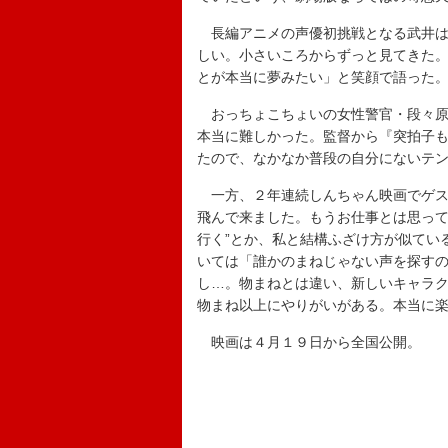
長編アニメの声優初挑戦となる武井は
しい。小さいころからずっと見てきた
とが本当に夢みたい」と笑顔で語った
おっちょこちょいの女性警官・段々原
本当に難しかった。監督から『突拍子
たので、なかなか普段の自分にないテ
一方、２年連続しんちゃん映画でゲス
飛んで来ました。もうお仕事とは思って
行く”とか、私と結構ふざけ方が似てい
いては「誰かのまねじゃない声を探す
し…。物まねとは違い、新しいキャラ
物まね以上にやりがいがある。本当に
映画は４月１９日から全国公開。