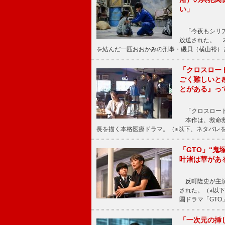
い」
「今夜もシリア
放送された。 
を結んだ一匹おおかみの刑事・磯貝（横山裕）
「クロスロー
ごく難しいと
とがある』っ
「クロスロード
本作は、救命救
長を描く本格医療ドラマ。（※以下、ネタバレ
「GTO」“
叶渚は華があ
反町隆史が主演
された。（※以
園ドラマ「GTO
「一次元の挿