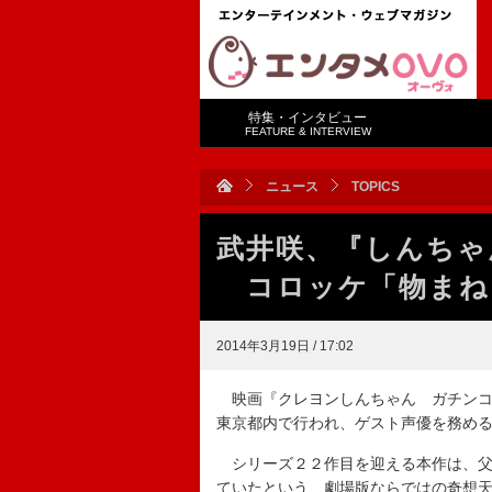
特集・インタビュー
FEATURE & INTERVIEW
ニュース
TOPICS
武井咲、『しんちゃ
コロッケ「物まね
2014年3月19日 / 17:02
映画『クレヨンしんちゃん ガチンコ
東京都内で行われ、ゲスト声優を務め
シリーズ２２作目を迎える本作は、父
ていたという、劇場版ならではの奇想