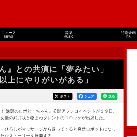
ニュース
音楽
特別企画
NEWS
MUSIC
PR
ん』との共演に「夢みたい」
以上にやりがいがある」
ポスト
シェア
送る
！ 逆襲のロボとーちゃん』公開アフレコイベントが１９日、
る女優の武井咲と物まねタレントのコロッケが出席した。
・ひろしがマッサージから帰ってくると突然ロボットになっ
天外なストーリーを展開する。