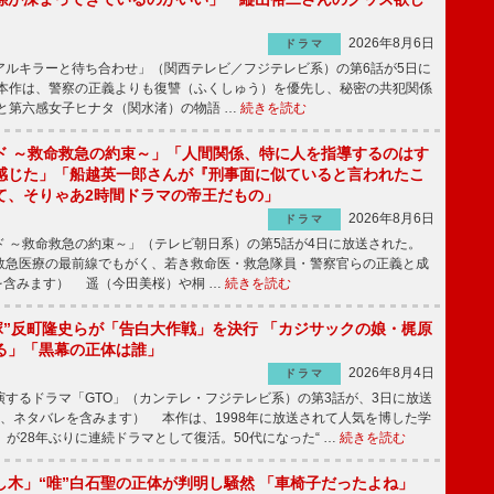
2026年8月6日
ドラマ
ルキラーと待ち合わせ」（関西テレビ／フジテレビ系）の第6話が5日に
本作は、警察の正義よりも復讐（ふくしゅう）を優先し、秘密の共犯関係
と第六感女子ヒナタ（関水渚）の物語 …
続きを読む
ド ～救命救急の約束～」「人間関係、特に人を指導するのはす
感じた」「船越英一郎さんが『刑事面に似ていると言われたこ
て、そりゃあ2時間ドラマの帝王だもの」
2026年8月6日
ドラマ
 ～救命救急の約束～」（テレビ朝日系）の第5話が4日に放送された。
急医療の最前線でもがく、若き救命医・救急隊員・警察官らの正義と成
を含みます） 遥（今田美桜）や桐 …
続きを読む
鬼塚”反町隆史らが「告白大作戦」を決行 「カジサックの娘・梶原
る」「黒幕の正体は誰」
2026年8月4日
ドラマ
するドラマ「GTO」（カンテレ・フジテレビ系）の第3話が、3日に放送
下、ネタバレを含みます） 本作は、1998年に放送されて人気を博した学
」が28年ぶりに連続ドラマとして復活。50代になった“ …
続きを読む
し木」“唯”白石聖の正体が判明し騒然 「車椅子だったよね」