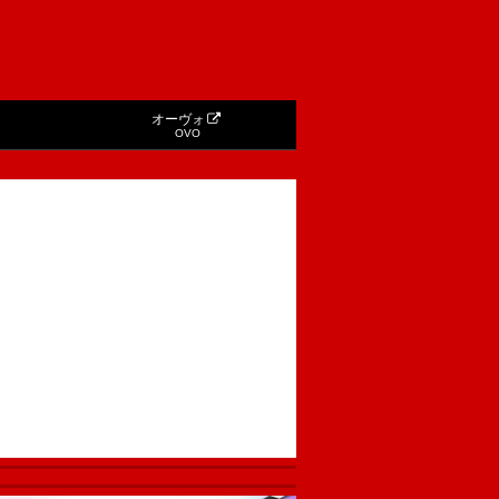
オーヴォ
OVO