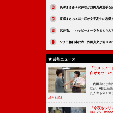
長澤まさみ＆武井咲が浅田真央選手を
長澤まさみ＆武井咲が女子高生に恋愛
武井咲、「ハッピーオーラをまとう人
ソチ五輪日本代表・浅田真央が新ＣＭ
芸能ニュース
「ラストノー
白がカッコい
内田有紀と寺西
話が、6日に放
た人生も全く違
続きを読む
「今夜もシリ
渚）の共犯関