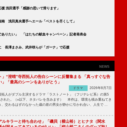
応援 浅田選手「感謝の思いで滑ります」
指南 浅田真央選手へエール「ベストを尽くして」
でありたい」 「はたちの献血キャンペーン」記者発表会
に 長澤まさみ、武井咲らが「ガーナ」で応援
NEWS
ト」“澄晴”寺西拓人の告白シーンに反響集まる 「真っすぐな告
い」「最高のシーンをありがとう」
2026年8月7日
ドラマ
拓人がダブル主演するドラマ「ラストノート」（フジテレビ系）の第5
送された。（※以下、ネタバレを含みます） 本作は、環境も積み重ねてき
う、交わるはずのなかった歳の差の男女が静かに引かれ合い、人生で …
アルキラーと待ち合わせ」「磯貝（横山裕）とヒナタ（関水
係が深まってきているのがいい」「縦山裕二さんのグッズ欲し