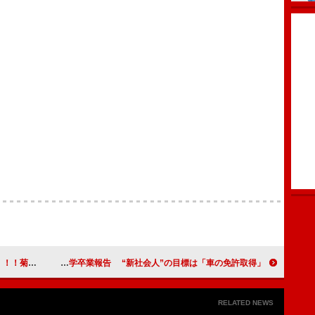
舌改善ならず
アイドリング！！！横山ルリカが大学卒業報告 “新社会人”の目標は「車の免許取得」
RELATED NEWS