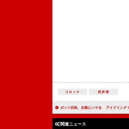
コロッケ
武井咲
ガッツ石松、女装にハマる アイドリング！！！菊地亜美は手術受けるも滑
関連ニュース