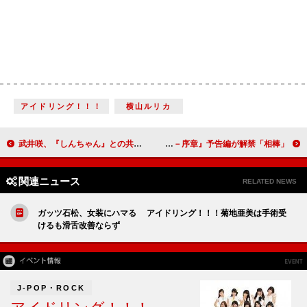
アイドリング！！！
横山ルリカ
武井咲、『しんちゃん』との共演に「夢みたい」 コロッケ「物まね以上にやりがいがある」
「相棒」テレビシリーズ最終回 『相棒－劇場版Ⅲ－序章』予告編が解禁
関連ニュース
RELATED NEWS
ガッツ石松、女装にハマる アイドリング！！！菊地亜美は手術受
けるも滑舌改善ならず
J-POP・ROCK