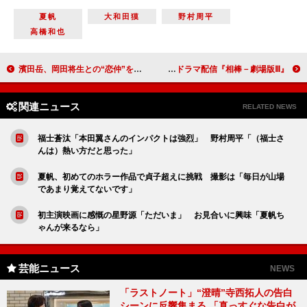
夏帆
大和田獏
野村周平
高橋和也
濱田岳、岡田将生との“恋仲”をアピール？ 「お付き合いすれば絶対うまくいく」
『相棒－劇場版Ⅲ』公開に先駆け ｄビデオでスペシャルドラマ配信
関連ニュース
RELATED NEWS
福士蒼汰「本田翼さんのインパクトは強烈」 野村周平「（福士さ
んは）熱い方だと思った」
夏帆、初めてのホラー作品で貞子超えに挑戦 撮影は「毎日が山場
であまり覚えてないです」
初主演映画に感慨の星野源「ただいま」 お見合いに興味「夏帆ち
ゃんが来るなら」
芸能ニュース
NEWS
「ラストノート」“澄晴”寺西拓人の告白
シーンに反響集まる 「真っすぐな告白が