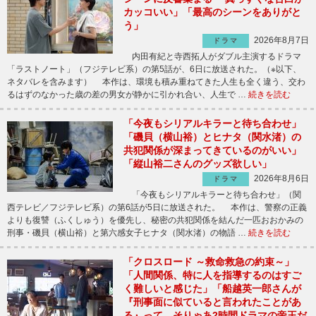
カッコいい」「最高のシーンをありがと
う」
2026年8月7日
ドラマ
内田有紀と寺西拓人がダブル主演するドラマ
「ラストノート」（フジテレビ系）の第5話が、6日に放送された。（※以下、
ネタバレを含みます） 本作は、環境も積み重ねてきた人生も全く違う、交わ
るはずのなかった歳の差の男女が静かに引かれ合い、人生で …
続きを読む
「今夜もシリアルキラーと待ち合わせ」
「磯貝（横山裕）とヒナタ（関水渚）の
共犯関係が深まってきているのがいい」
「縦山裕二さんのグッズ欲しい」
2026年8月6日
ドラマ
「今夜もシリアルキラーと待ち合わせ」（関
西テレビ／フジテレビ系）の第6話が5日に放送された。 本作は、警察の正義
よりも復讐（ふくしゅう）を優先し、秘密の共犯関係を結んだ一匹おおかみの
刑事・磯貝（横山裕）と第六感女子ヒナタ（関水渚）の物語 …
続きを読む
「クロスロード ～救命救急の約束～」
「人間関係、特に人を指導するのはすご
く難しいと感じた」「船越英一郎さんが
『刑事面に似ていると言われたことがあ
る』って、そりゃあ2時間ドラマの帝王だ