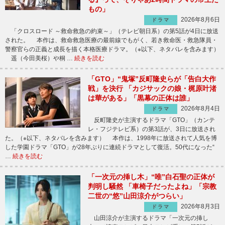
もの」
2026年8月6日
ドラマ
「クロスロード ～救命救急の約束～」（テレビ朝日系）の第5話が4日に放送
された。 本作は、救命救急医療の最前線でもがく、若き救命医・救急隊員・
警察官らの正義と成長を描く本格医療ドラマ。（※以下、ネタバレを含みます）
遥（今田美桜）や桐 …
続きを読む
「GTO」“鬼塚”反町隆史らが「告白大作
戦」を決行 「カジサックの娘・梶原叶渚
は華がある」「黒幕の正体は誰」
2026年8月4日
ドラマ
反町隆史が主演するドラマ「GTO」（カンテ
レ・フジテレビ系）の第3話が、3日に放送され
た。（※以下、ネタバレを含みます） 本作は、1998年に放送されて人気を博
した学園ドラマ「GTO」が28年ぶりに連続ドラマとして復活。50代になった“
…
続きを読む
「一次元の挿し木」“唯”白石聖の正体が
判明し騒然 「車椅子だったよね」「宗教
二世の“悠”山田涼介がつらい」
2026年8月3日
ドラマ
山田涼介が主演するドラマ「一次元の挿し