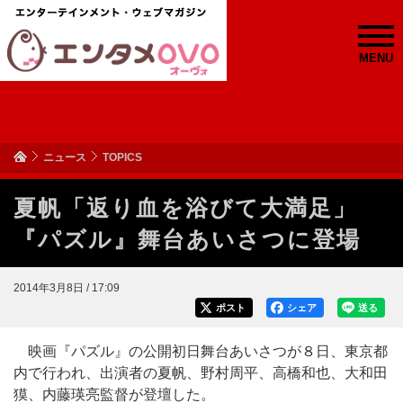
MENU
ニュース
TOPICS
夏帆「返り血を浴びて大満足」
『パズル』舞台あいさつに登場
2014年3月8日 / 17:09
ポスト
シェア
送る
映画『パズル』の公開初日舞台あいさつが８日、東京都
内で行われ、出演者の夏帆、野村周平、高橋和也、大和田
獏、内藤瑛亮監督が登壇した。