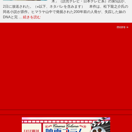
木」（読売テレビ・日本テレビ系）の第5話が、
2日に放送された。（※以下、ネタバレを含みます） 本作は、松下龍之介氏の
同名小説が原作。ヒマラヤ山中で発掘された200年前の人骨が、失踪した妹の
DNAと完 …
続きを読む
more »