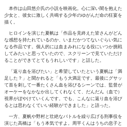
本作は山田悠介氏の小説を映画化。心に深い闇を抱えた
少女と、彼女に激しく共鳴する少年のゆがんだ命の狂宴を
描く。
ヒロインを演じた夏帆は「作品を見終えた皆さんがどん
な感想を持たれているのか、いまだかつてないぐらい気に
なる作品です。個人的には血まみれになる役にいつか挑戦
してみたいと思っていたので、スクリーンで見ていただけ
ることができてとてもうれしいです」と話した。
「返り血を浴びたい」と希望していたという夏帆は「満
足した？」と聞かれると「もう大満足です。最後にグサッ
て首を刺して一番たくさん血を浴びるシーンでは、監督が
オーケーをなかなか出してくれなくて、だんだん（血で）
視界がぼやけていくんです。でも、こんなに返り血を浴び
るとは思わなくていい経験ができました」と語った。
一方、夏帆や野村と壮絶なバトルを繰り広げる刑事役を
演じた高橋は「もう本気ですよ。周平くんはうちの息子と