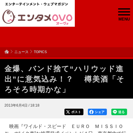
MENU
ニュース
TOPICS
金爆、バンド捨て“ハリウッド進
出”に意気込み！？ 樽美酒「そ
ろそろ時期かな」
2013年6月4日 / 18:18
ポスト
シェア
送る
映画『ワイルド・スピード ＥＵＲＯ ＭＩＳＳＩＯ