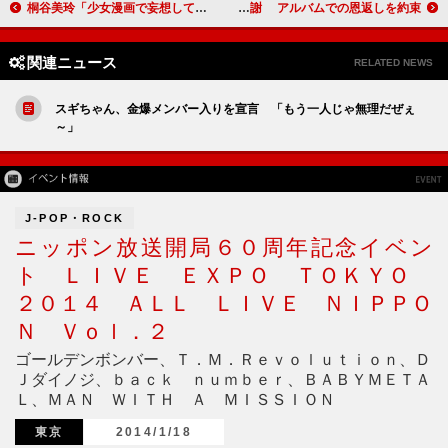
桐谷美玲「少女漫画で妄想してる」 高橋真麻と女子会トークで大盛り上がり
キム・ヒョンジュン、誕生日祝いに笑顔で感謝 アルバムでの恩返しを約束
関連ニュース
RELATED NEWS
スギちゃん、金爆メンバー入りを宣言 「もう一人じゃ無理だぜぇ
～」
J-POP・ROCK
ニッポン放送開局６０周年記念イベン
ト ＬＩＶＥ ＥＸＰＯ ＴＯＫＹＯ
２０１４ ＡＬＬ ＬＩＶＥ ＮＩＰＰＯ
Ｎ Ｖｏｌ．２
ゴールデンボンバー、Ｔ．Ｍ．Ｒｅｖｏｌｕｔｉｏｎ、Ｄ
Ｊダイノジ、ｂａｃｋ ｎｕｍｂｅｒ、ＢＡＢＹＭＥＴＡ
Ｌ、ＭＡＮ ＷＩＴＨ Ａ ＭＩＳＳＩＯＮ
東京
2014/1/18