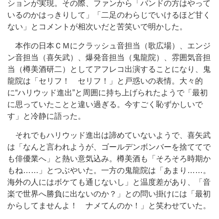
ションが実現。その際、ファンから「バンドの方はやって
いるのかはっきりして」「二足のわらじでいけるほど甘く
ない」とコメントが相次いだと苦笑いで明かした。
本作の日本ＣＭにクラッシュ音担当（歌広場）、エンジ
ン音担当（喜矢武）、爆発音担当（鬼龍院）、雰囲気音担
当（樽美酒研二）としてアフレコ出演することになり、鬼
龍院は「セリフ！ セリフ！」と戸惑いの表情。大々的
に“ハリウッド進出”と周囲に持ち上げられたようで「最初
に思っていたことと違い過ぎる。今すごく恥ずかしいで
す」と冷静に語った。
それでもハリウッド進出は諦めていないようで、喜矢武
は「なんと言われようが、ゴールデンボンバーを捨ててで
も俳優業へ」と熱い意気込み。樽美酒も「そろそろ時期か
もね……」とつぶやいた。一方の鬼龍院は「あまり……。
海外の人にはボケても通じないし」と温度差があり、「音
楽で世界へ勝負に出ないのか？」との問い掛けには「最初
からしてませんよ！ ナメてんのか！」と笑わせていた。