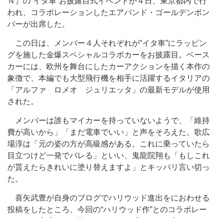
Ｎ』の“イタ車”お披露目式イベントが４日、東京都内で行
われ、コラボレーションしたエアバンド・ゴールデンボン
バーが出席した。
この日は、メンバー４人それぞれが“イタ車”にラッピン
グを施した金爆スペシャルコラボカーをお披露目。ベース
カーには、欧州を舞台にしたカーアクションを描く本作の
象徴で、本編でも大型飛行機を相手に活躍するイタリアの
「アルファ ロメオ ジュリエッタ」の最新モデルが使用
された。
メンバーは誰もマイカーを持っていないようで、「維持
費が高いから」「まだ電車でいい」と声をそろえた。歌広
場淳は「元の姿の方が高級感がある。これに乗っていたら
目立つけど一発でバレる」といい、鬼龍院翔も「もしこれ
が貰えたらきれいに塗り替えますよ」とキッパリ言い切っ
た。
喜矢武豊が自身のブログでハリウッド進出をにおわせる
投稿をしたところ、今回の“ハリウッド作”とのコラボレー