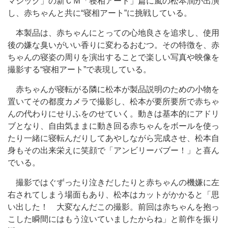
マジック」の新ＣＭ「寝相アート」篇に嵐の松本潤が出演
し、赤ちゃんと共に“寝相アート”に挑戦している。
本製品は、赤ちゃんにとっての心地良さを追求し、使用
後の嫌な臭いがいい香りに変わるおむつ。その特徴を、赤
ちゃんの寝姿の周りを演出することで楽しい写真や映像を
撮影する“寝相アート”で表現している。
赤ちゃんが寝転がる隣に松本が製品説明のための小物を
置いてその都度カメラで撮影し、松本が要所要所で赤ちゃ
んの代わりにせりふをのせていく。動きは基本的にアドリ
ブとなり、自由気ままに動き回る赤ちゃんをボールを使っ
たり一緒に寝転んだりしてあやしながら完成させ、松本自
身もその出来栄えに笑顔で「アンビリーバブー！」と喜ん
でいる。
撮影ではぐずったり泣きだしたりと赤ちゃんの機嫌に左
右されてしまう場面もあり、松本はカットがかかると「思
い出した！ 大変なんだこの撮影。前回は赤ちゃんを抱っ
こした瞬間にはもう泣いていましたからね」と前作を振り