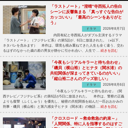
「ラストノート」“澄晴”寺西拓人の告白
シーンに反響集まる 「真っすぐな告白が
カッコいい」「最高のシーンをありがと
う」
2026年8月7日
ドラマ
内田有紀と寺西拓人がダブル主演するドラマ
「ラストノート」（フジテレビ系）の第5話が、6日に放送された。（※以下、
ネタバレを含みます） 本作は、環境も積み重ねてきた人生も全く違う、交わ
るはずのなかった歳の差の男女が静かに引かれ合い、人生で …
続きを読む
「今夜もシリアルキラーと待ち合わせ」
「磯貝（横山裕）とヒナタ（関水渚）の
共犯関係が深まってきているのがいい」
「縦山裕二さんのグッズ欲しい」
2026年8月6日
ドラマ
「今夜もシリアルキラーと待ち合わせ」（関
西テレビ／フジテレビ系）の第6話が5日に放送された。 本作は、警察の正義
よりも復讐（ふくしゅう）を優先し、秘密の共犯関係を結んだ一匹おおかみの
刑事・磯貝（横山裕）と第六感女子ヒナタ（関水渚）の物語 …
続きを読む
「クロスロード ～救命救急の約束～」
「人間関係、特に人を指導するのはすご