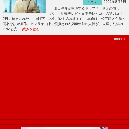
2026年8月3日
ドラマ
山田涼介が主演するドラマ「一次元の挿し
木」（読売テレビ・日本テレビ系）の第5話が、
2日に放送された。（※以下、ネタバレを含みます） 本作は、松下龍之介氏の
同名小説が原作。ヒマラヤ山中で発掘された200年前の人骨が、失踪した妹の
DNAと完 …
続きを読む
more »