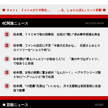
Ｓｅｘｙ ＺｏｎｅがＣＭ初出演！ 高機能カメラでさまざまな表情を超スロー撮影
熱愛報道の深キョン「今は仕事が一番」 映画『偉大なる、しゅららぼん』ヒット祈願
関連ニュース
RELATED NEWS
松本潤、ＴＶＣＭで初の刑事役 女性の“潤い”求め事件現場を奔走
松本潤、ファンの反応に不安「今後大丈夫かな」 石原さとみとス
カイツリーを“ショコラ色”に
松本潤が“最もジュエリーが似合う人”に 「嵐の中ではダントツ」
で似合うと自信
松本潤、女性の美髪に驚き絶叫「なんだー！」 ヘアケアシリーズ新
ＣＭに“ヘアソムリエ”役で出演
松本潤、“小悪魔”石原は「いいかも」 月９主題歌は初回直前に生放
送で披露
芸能ニュース
NEWS