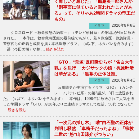
く難しいと感じた」「船越英一郎さんが
『刑事面に似ていると言われたことがあ
る』って、そりゃあ2時間ドラマの帝王だ
もの」
2026年8月6日
ドラマ
「クロスロード ～救命救急の約束～」（テレビ朝日系）の第5話が4日に放送
された。 本作は、救命救急医療の最前線でもがく、若き救命医・救急隊員・
警察官らの正義と成長を描く本格医療ドラマ。（※以下、ネタバレを含みます）
遥（今田美桜）や桐 …
続きを読む
「GTO」“鬼塚”反町隆史らが「告白大作
戦」を決行 「カジサックの娘・梶原叶渚
は華がある」「黒幕の正体は誰」
2026年8月4日
ドラマ
反町隆史が主演するドラマ「GTO」（カンテ
レ・フジテレビ系）の第3話が、3日に放送され
た。（※以下、ネタバレを含みます） 本作は、1998年に放送されて人気を博
した学園ドラマ「GTO」が28年ぶりに連続ドラマとして復活。50代になった“
…
続きを読む
「一次元の挿し木」“唯”白石聖の正体が
判明し騒然 「車椅子だったよね」「宗教
二世の“悠”山田涼介がつらい」