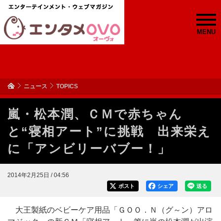
MENU
ニュース
TOPICS
嵐・松本潤、ＣＭで赤ちゃん
と“寝相アート”に挑戦 出来栄え
に「アンビリーバブー！」
2014年2月25日 / 04:56
ポスト
シェア
送る
大王製紙のベビーケア用品「ＧＯＯ．Ｎ（グ～ン）アロ