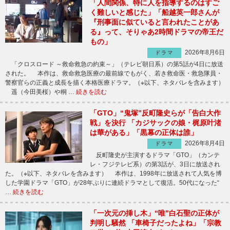
「人間関係、特に人を指導するのはすご
く難しいと感じた」「船越英一郎さんが
『刑事面に似ていると言われたことがあ
る』って、そりゃあ2時間ドラマの帝王だ
もの」
2026年8月6日
ドラマ
「クロスロード ～救命救急の約束～」（テレビ朝日系）の第5話が4日に放送
された。 本作は、救命救急医療の最前線でもがく、若き救命医・救急隊員・
警察官らの正義と成長を描く本格医療ドラマ。（※以下、ネタバレを含みます）
遥（今田美桜）や桐 …
続きを読む
「GTO」“鬼塚”反町隆史らが「告白大作
戦」を決行 「カジサックの娘・梶原叶渚
は華がある」「黒幕の正体は誰」
2026年8月4日
ドラマ
反町隆史が主演するドラマ「GTO」（カンテ
レ・フジテレビ系）の第3話が、3日に放送され
た。（※以下、ネタバレを含みます） 本作は、1998年に放送されて人気を博
した学園ドラマ「GTO」が28年ぶりに連続ドラマとして復活。50代になった“
…
続きを読む
「一次元の挿し木」“唯”白石聖の正体が
判明し騒然 「車椅子だったよね」「宗教