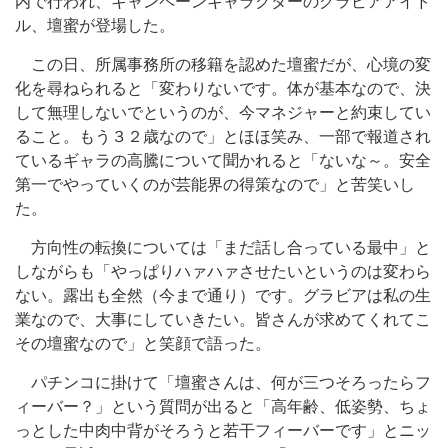
内で行われ、キャンペーンキャラクターのグラビアアイド
ル、壇蜜が登場した。
この日、所属事務所の移籍を認めた壇蜜だが、心境の変
化を尋ねられると「変わりないです。体が基本なので、決
して無理しないでというのが、今マネジャーと約束してい
ること。もう３２歳なので」とほほ笑み、一部で報道され
ているギャラの高騰について聞かれると「ないな～。安全
第一でやっていくのが芸能界の得策なので」と苦笑いし
た。
方向性の転換については「まだ話し合っている最中」と
しながらも「やっぱりハァハァさせたいというのは変わら
ない。露出も全然（今まで通り）です。グラビアは私の生
業なので、大事にしていきたい。皆さんが求めてくれてこ
その壇蜜なので」と笑顔で語った。
パチンコに掛けて「壇蜜さんは、何が三つそろったらフ
ィーバー？」という質問が出ると「高年齢、低姿勢、ちょ
っとした中肉中背がそろうと若干フィーバーです」とニッ