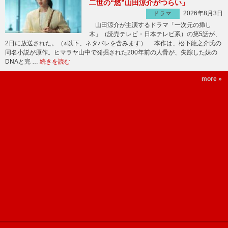
二世の“悠”山田涼介がつらい」
2026年8月3日
ドラマ
山田涼介が主演するドラマ「一次元の挿し
木」（読売テレビ・日本テレビ系）の第5話が、
2日に放送された。（※以下、ネタバレを含みます） 本作は、松下龍之介氏の
同名小説が原作。ヒマラヤ山中で発掘された200年前の人骨が、失踪した妹の
DNAと完 …
続きを読む
more »