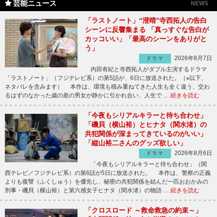
芸能ニュース
NEWS
「ラストノート」“澄晴”寺西拓人の告白
シーンに反響集まる 「真っすぐな告白が
カッコいい」「最高のシーンをありがと
う」
2026年8月7日
ドラマ
内田有紀と寺西拓人がダブル主演するドラマ
「ラストノート」（フジテレビ系）の第5話が、6日に放送された。（※以下、
ネタバレを含みます） 本作は、環境も積み重ねてきた人生も全く違う、交わ
るはずのなかった歳の差の男女が静かに引かれ合い、人生で …
続きを読む
「今夜もシリアルキラーと待ち合わせ」
「磯貝（横山裕）とヒナタ（関水渚）の
共犯関係が深まってきているのがいい」
「縦山裕二さんのグッズ欲しい」
2026年8月6日
ドラマ
「今夜もシリアルキラーと待ち合わせ」（関
西テレビ／フジテレビ系）の第6話が5日に放送された。 本作は、警察の正義
よりも復讐（ふくしゅう）を優先し、秘密の共犯関係を結んだ一匹おおかみの
刑事・磯貝（横山裕）と第六感女子ヒナタ（関水渚）の物語 …
続きを読む
「クロスロード ～救命救急の約束～」