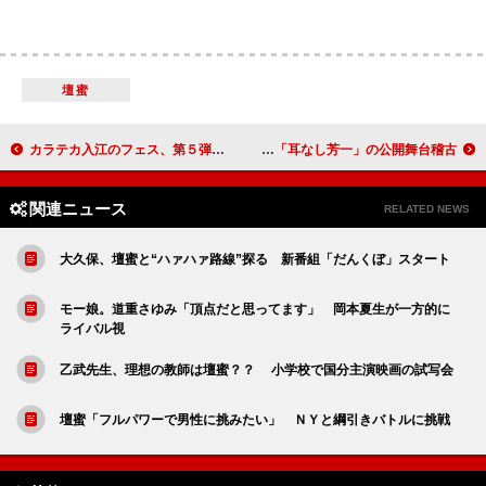
壇蜜
カラテカ入江のフェス、第５弾出演者発表 「コネ１２０％でハッピーなイベントに」
山本裕典、裸は「おのれのままで」 舞台「耳なし芳一」の公開舞台稽古
関連ニュース
RELATED NEWS
大久保、壇蜜と“ハァハァ路線”探る 新番組「だんくぼ」スタート
モー娘。道重さゆみ「頂点だと思ってます」 岡本夏生が一方的に
ライバル視
乙武先生、理想の教師は壇蜜？？ 小学校で国分主演映画の試写会
壇蜜「フルパワーで男性に挑みたい」 ＮＹと綱引きバトルに挑戦