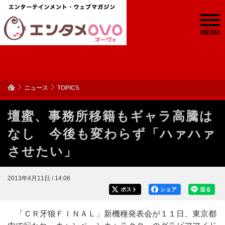
MENU
ニュース
TOPICS
壇蜜、事務所移籍もギャラ高騰は
なし 今後も変わらず「ハァハァ
させたい」
2013年4月11日 / 14:06
ポスト
シェア
送る
「ＣＲ牙狼ＦＩＮＡＬ」新機種発表会が１１日、東京都