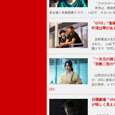
「クロスロード
本作は、救命救
長を描く本格医療ドラマ。（※以下、ネタバレ
「GTO」“
叶渚は華があ
反町隆史が主演
された。（※以
園ドラマ「GTO
「一次元の挿
「宗教二世の
山田涼介が主演
が、2日に放送
説が原作。ヒマラ
読む
日曜劇場「V
が怪しく見え