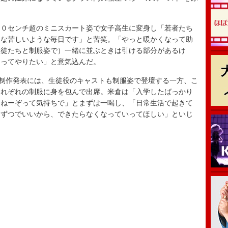
０センチ超のミニスカート姿で女子高生に変身し「若者たち
うな苦しいような毎日です」と苦笑。「やっと暖かくなって助
生徒たちと制服姿で）一緒に並ぶときは引ける部分があるけ
切ってやりたい」と意気込んだ。
制作発表には、生徒役のキャストも制服姿で登壇する一方、こ
それぞれの制服に身を包んで出席。米倉は「入学したばっかり
ゃねーぞって気持ちで」とまずは一喝し、「日常生活で起きて
しずつでいいから、できたらなくなっていってほしい」といじ