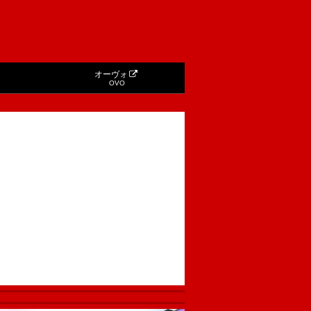
オーヴォ
OVO