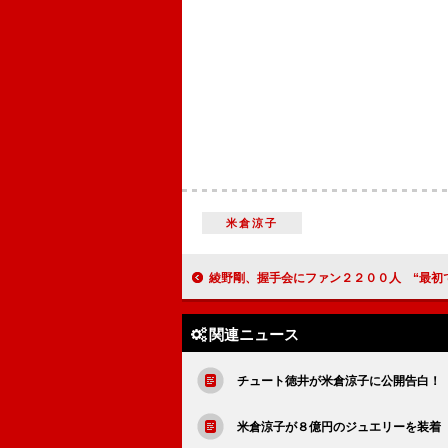
米倉涼子
綾野剛、握手会にファン２２００人 “最初で最後”の
関連ニュース
チュート徳井が米倉涼子に公開告白！
米倉涼子が８億円のジュエリーを装着