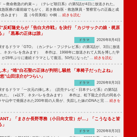
 ～救命救急の約束～」（テレビ朝日系）の第5話が4日に放送された。
急医療の最前線でもがく、若き救命医・救急隊員・警察官らの正義と成
を含みます） 遥（今田美桜）や桐 …
続きを読む
鬼塚”反町隆史らが「告白大作戦」を決行 「カジサックの娘・梶原
る」「黒幕の正体は誰」
2026年8月4日
ドラマ
するドラマ「GTO」（カンテレ・フジテレビ系）の第3話が、3日に放送
下、ネタバレを含みます） 本作は、1998年に放送されて人気を博した学
」が28年ぶりに連続ドラマとして復活。50代になった“ …
続きを読む
し木」“唯”白石聖の正体が判明し騒然 「車椅子だったよね」
“悠”山田涼介がつらい」
2026年8月3日
ドラマ
するドラマ「一次元の挿し木」（読売テレビ・日本テレビ系）の第5話
された。（※以下、ネタバレを含みます） 本作は、松下龍之介氏の同名小
ヤ山中で発掘された200年前の人骨が、失踪した妹のDNAと完 …
続きを
IVANT」「まさか長野専務（小日向文世）が…」「こうなると皆
る」
2026年8月3日
ドラマ