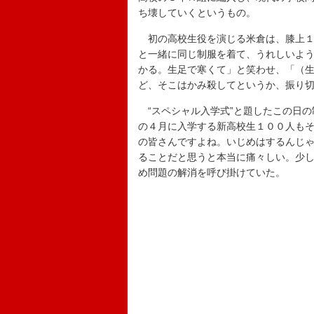
ち壊していくというもの。
初の高校生役を演じる米倉は、膝上１
と一緒に同じ制服を着て、うれしいよ
かる。生足で寒くて」と笑わせ、「（
ど、そこはかみ殺してというか、振り
“スペシャル入学式”と題したこの日の
の４月に入学する新高校生１００人も
の皆さんですよね。いじめはするんじ
ることだと思うと本当に痛々しい。少
め問題の解消を呼び掛けていた。