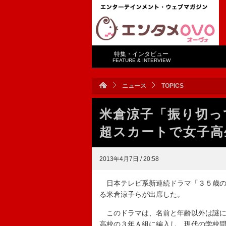
特集・インタビュー
FEATURE & INTERVIEW
ニュース
TOPICS
米倉涼子「振り切っ
超スカートで女子高
2013年4月7日 / 20:58
日本テレビ系新連続ドラマ「３５歳の
る米倉涼子らが出席した。
このドラマは、名前と年齢以外は謎に
高校の３年Ａ組に編入し、現代の学校問