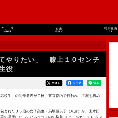
ニュース
音楽
特別企画
NEWS
MUSIC
PR
てやりたい」 膝上１０センチ
生役
ポスト
シェア
送る
高校生」の制作発表が７日、東京都内で行われ、主演を務め
包まれた３５歳の女子高生・馬場亜矢子（米倉）が、国木田
題の温床になっているクラス内の格差“スクールカースト”をぶ