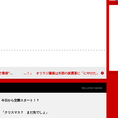
写真集発売
ローラ、恋は「探してる！」 オリラジ藤森は矢部の披露宴に「にやけた」
RELATED NEWS
 今日から交際スタート！？
 「クリスマス？ まだ先でしょ」