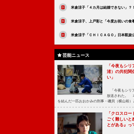
米倉涼子「４カ月は結婚できない」？
米倉涼子、上戸彩と「今度お祝いの食
米倉涼子「ＣＨＩＣＡＧＯ」日本凱旋公
芸能ニュース
「今夜もシリ
渚）の共犯関
い」
「今夜もシリア
放送された。 
を結んだ一匹おおかみの刑事・磯貝（横山裕）
「クロスロー
ごく難しいと
とがある』っ