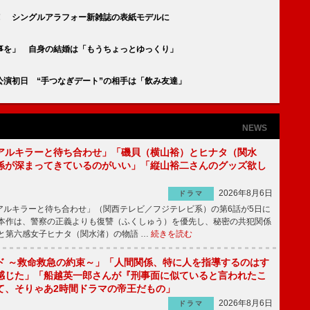
！ シングルアラフォー新雑誌の表紙モデルに
事を」 自身の結婚は「もうちょっとゆっくり」
演初日 “手つなぎデート”の相手は「飲み友達」
NEWS
アルキラーと待ち合わせ」「磯貝（横山裕）とヒナタ（関水
係が深まってきているのがいい」「縦山裕二さんのグッズ欲し
2026年8月6日
ドラマ
ルキラーと待ち合わせ」（関西テレビ／フジテレビ系）の第6話が5日に
本作は、警察の正義よりも復讐（ふくしゅう）を優先し、秘密の共犯関係
と第六感女子ヒナタ（関水渚）の物語 …
続きを読む
ド ～救命救急の約束～」「人間関係、特に人を指導するのはす
感じた」「船越英一郎さんが『刑事面に似ていると言われたこ
て、そりゃあ2時間ドラマの帝王だもの」
2026年8月6日
ドラマ