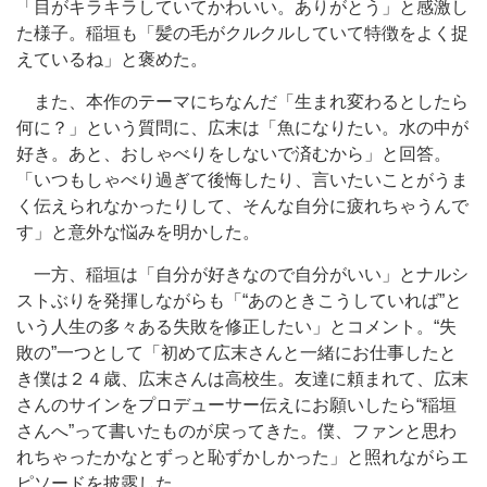
「目がキラキラしていてかわいい。ありがとう」と感激し
た様子。稲垣も「髪の毛がクルクルしていて特徴をよく捉
えているね」と褒めた。
また、本作のテーマにちなんだ「生まれ変わるとしたら
何に？」という質問に、広末は「魚になりたい。水の中が
好き。あと、おしゃべりをしないで済むから」と回答。
「いつもしゃべり過ぎて後悔したり、言いたいことがうま
く伝えられなかったりして、そんな自分に疲れちゃうんで
す」と意外な悩みを明かした。
一方、稲垣は「自分が好きなので自分がいい」とナルシ
ストぶりを発揮しながらも「“あのときこうしていれば”と
いう人生の多々ある失敗を修正したい」とコメント。“失
敗の”一つとして「初めて広末さんと一緒にお仕事したと
き僕は２４歳、広末さんは高校生。友達に頼まれて、広末
さんのサインをプロデューサー伝えにお願いしたら“稲垣
さんへ”って書いたものが戻ってきた。僕、ファンと思わ
れちゃったかなとずっと恥ずかしかった」と照れながらエ
ピソードを披露した。