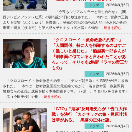
2026年8月6日
ドラマ
「今夜もシリアルキラーと待ち合わせ」（関
西テレビ／フジテレビ系）の第6話が5日に放送された。 本作は、警察の正義
よりも復讐（ふくしゅう）を優先し、秘密の共犯関係を結んだ一匹おおかみの
刑事・磯貝（横山裕）と第六感女子ヒナタ（関水渚）の物語 …
続きを読む
「クロスロード ～救命救急の約束～」
「人間関係、特に人を指導するのはすご
く難しいと感じた」「船越英一郎さんが
『刑事面に似ていると言われたことがあ
る』って、そりゃあ2時間ドラマの帝王だ
もの」
2026年8月6日
ドラマ
「クロスロード ～救命救急の約束～」（テレビ朝日系）の第5話が4日に放送
された。 本作は、救命救急医療の最前線でもがく、若き救命医・救急隊員・
警察官らの正義と成長を描く本格医療ドラマ。（※以下、ネタバレを含みます）
遥（今田美桜）や桐 …
続きを読む
「GTO」“鬼塚”反町隆史らが「告白大作
戦」を決行 「カジサックの娘・梶原叶渚
は華がある」「黒幕の正体は誰」
2026年8月4日
ドラマ