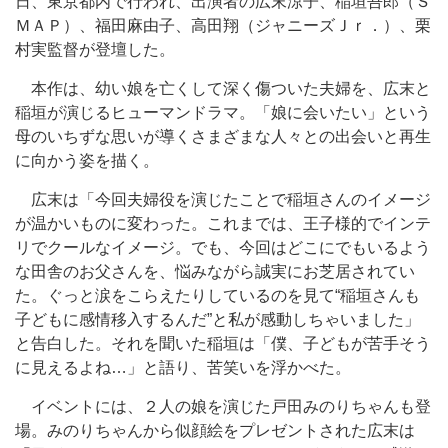
日、東京都内で行われ、出演者の広末涼子、稲垣吾郎（Ｓ
ＭＡＰ）、福田麻由子、高田翔（ジャニーズＪｒ．）、栗
村実監督が登壇した。
本作は、幼い娘を亡くして深く傷ついた夫婦を、広末と
稲垣が演じるヒューマンドラマ。「娘に会いたい」という
母のいちずな思いが導くさまざまな人々との出会いと再生
に向かう姿を描く。
広末は「今回夫婦役を演じたことで稲垣さんのイメージ
が温かいものに変わった。これまでは、王子様的でインテ
リでクールなイメージ。でも、今回はどこにでもいるよう
な田舎のお父さんを、悩みながら誠実にお芝居されてい
た。ぐっと涙をこらえたりしているのを見て“稲垣さんも
子どもに感情移入するんだ”と私が感動しちゃいました」
と告白した。それを聞いた稲垣は「僕、子どもが苦手そう
に見えるよね…」と語り、苦笑いを浮かべた。
イベントには、２人の娘を演じた戸田みのりちゃんも登
場。みのりちゃんから似顔絵をプレゼントされた広末は