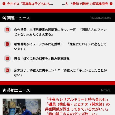
今井メロ「写真集は子どもにも見せる」 「女優への道を切り開いていきたい」
綾野剛、握手会にファン２２００人 “最初で最後”の写真集発売
関連ニュース
RELATED NEWS
永作博美、主演男優賞の阿部寛にきつい一言 「阿部さんのファン
じゃない人もたくさん来る」
稲垣吾郎がミュージカルに初挑戦！ 「完全にヒロインに恋をして
います」
舞台「ぼくに炎の戦車を」囲み取材詳報
広末涼子、堺雅人に胸キュン！？ 堺雅人は「キュンとしたことが
ない」
芸能ニュース
NEWS
「今夜もシリアルキラーと待ち合わせ」
「磯貝（横山裕）とヒナタ（関水渚）の
共犯関係が深まってきているのがいい」
「縦山裕二さんのグッズ欲しい」