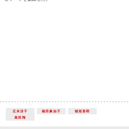
広末涼子
福田麻由子
稲垣吾郎
高田翔