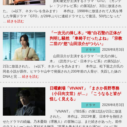
反町隆史が主演するドラマ「GTO」（カンテ
レ・フジテレビ系）の第3話が、3日に放送され
た。（※以下、ネタバレを含みます） 本作は、1998年に放送されて人気を博
した学園ドラマ「GTO」が28年ぶりに連続ドラマとして復活。50代になった“
…
続きを読む
「一次元の挿し木」“唯”白石聖の正体が
判明し騒然 「車椅子だったよね」「宗教
二世の“悠”山田涼介がつらい」
2026年8月3日
ドラマ
山田涼介が主演するドラマ「一次元の挿し
木」（読売テレビ・日本テレビ系）の第5話が、
2日に放送された。（※以下、ネタバレを含みます） 本作は、松下龍之介氏の
同名小説が原作。ヒマラヤ山中で発掘された200年前の人骨が、失踪した妹の
DNAと完 …
続きを読む
日曜劇場「VIVANT」「まさか長野専務
（小日向文世）が…」「こうなると皆が
怪しく見える」
2026年8月3日
ドラマ
「VIVANT」（TBS系）の第12話が2日に放送
された。 本作は、2023年夏、日本中を熱狂さ
せたドラマの続編。乃木憂助（堺雅人）の冒険には、まだ続きがあった。前作
のラストシーンから直結する物語。“世界を巻き込む大きな渦”が、ついに別 …