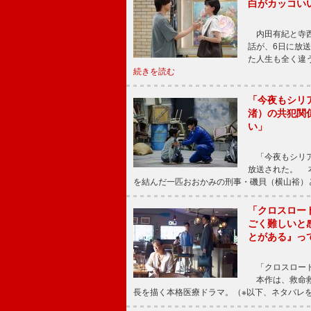
白がカッコい
内田有紀と寺西
話が、6日に放
た人生も全く違
続きを読む
「今夜もシリ
渚）の共犯関
い」
「今夜もシリア
放送された。 
を結んだ一匹おおかみの刑事・磯貝（横山裕）
「クロスロー
ごく難しいと
とがある』っ
「クロスロード
本作は、救命救
長を描く本格医療ドラマ。（※以下、ネタバレ