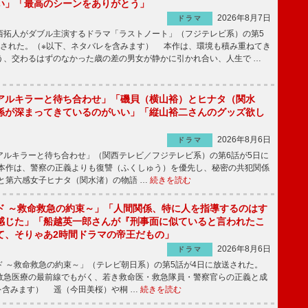
い」「最高のシーンをありがとう」
2026年8月7日
ドラマ
拓人がダブル主演するドラマ「ラストノート」（フジテレビ系）の第5
送された。（※以下、ネタバレを含みます） 本作は、環境も積み重ねてき
う、交わるはずのなかった歳の差の男女が静かに引かれ合い、人生で …
アルキラーと待ち合わせ」「磯貝（横山裕）とヒナタ（関水
係が深まってきているのがいい」「縦山裕二さんのグッズ欲し
2026年8月6日
ドラマ
ルキラーと待ち合わせ」（関西テレビ／フジテレビ系）の第6話が5日に
本作は、警察の正義よりも復讐（ふくしゅう）を優先し、秘密の共犯関係
と第六感女子ヒナタ（関水渚）の物語 …
続きを読む
ド ～救命救急の約束～」「人間関係、特に人を指導するのはす
感じた」「船越英一郎さんが『刑事面に似ていると言われたこ
て、そりゃあ2時間ドラマの帝王だもの」
2026年8月6日
ドラマ
 ～救命救急の約束～」（テレビ朝日系）の第5話が4日に放送された。
急医療の最前線でもがく、若き救命医・救急隊員・警察官らの正義と成
を含みます） 遥（今田美桜）や桐 …
続きを読む