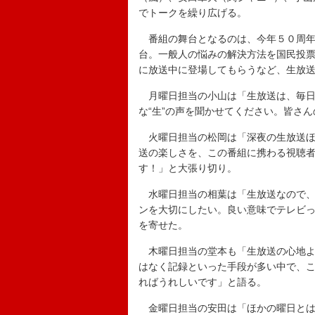
でトークを繰り広げる。
番組の舞台となるのは、今年５０周年
台。一般人の悩みの解決方法を国民投
に放送中に登場してもらうなど、生放
月曜日担当の小山は「生放送は、毎日
な“生”の声を聞かせてください。皆さ
火曜日担当の松岡は「深夜の生放送ほ
送の楽しさを、この番組に携わる視聴
す！」と大張り切り。
水曜日担当の相葉は「生放送なので、
ンを大切にしたい。良い意味でテレビ
を寄せた。
木曜日担当の堂本も「生放送の心地よ
はなく記録といった手段が多い中で、
ればうれしいです」と語る。
金曜日担当の安田は「ほかの曜日とは