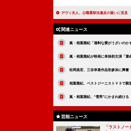
デヴィ夫人、公職選挙法違反の疑いに言及 「私、外国人なので全然知ら
関連ニュース
嵐・相葉雅紀「過剰な愛がうざいのか
嵐・相葉雅紀が映画に単独初主演「運
松岡昌宏、三谷幸喜作品初参加に興奮 
相葉雅紀、ベストジーニストＶ３で殿
嵐・相葉雅紀、“雪男”にかまれ続ける
芸能ニュース
「ラストノー