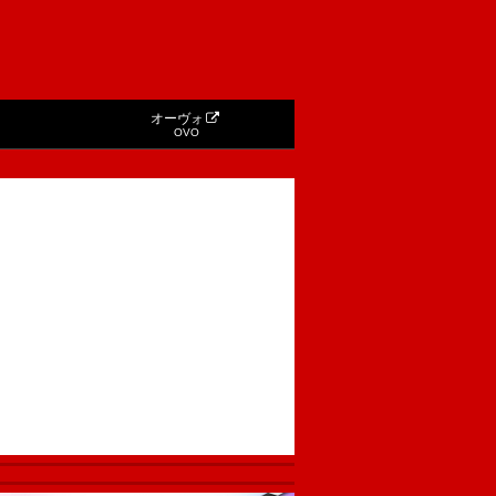
オーヴォ
OVO