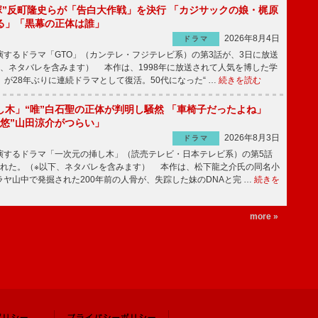
鬼塚”反町隆史らが「告白大作戦」を決行 「カジサックの娘・梶原
る」「黒幕の正体は誰」
2026年8月4日
ドラマ
するドラマ「GTO」（カンテレ・フジテレビ系）の第3話が、3日に放送
下、ネタバレを含みます） 本作は、1998年に放送されて人気を博した学
」が28年ぶりに連続ドラマとして復活。50代になった“ …
続きを読む
し木」“唯”白石聖の正体が判明し騒然 「車椅子だったよね」
“悠”山田涼介がつらい」
2026年8月3日
ドラマ
するドラマ「一次元の挿し木」（読売テレビ・日本テレビ系）の第5話
された。（※以下、ネタバレを含みます） 本作は、松下龍之介氏の同名小
ヤ山中で発掘された200年前の人骨が、失踪した妹のDNAと完 …
続きを
more »