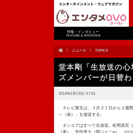
特集・インタビュー
FEATURE & INTERVIEW
ニュース
TOPICS
堂本剛「生放送の心
ズメンバーが日替わ
2014年2月13日 / 17:01
テレビ東京は、３月３１日から２週間
～（仮）」を放送する。
オンエアはすべて生放送。松岡昌宏（
（嵐）、安田章大（関ジャニ∞）、小山