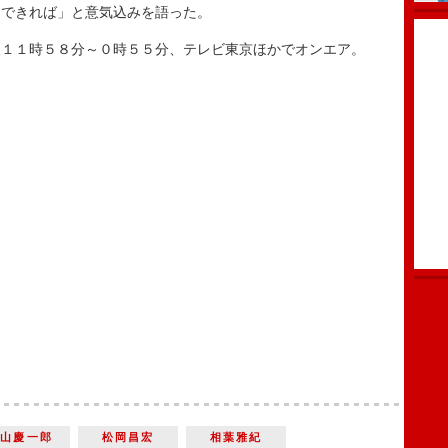
にできれば」と意気込みを語った。
１１時５８分～０時５５分、テレビ東京ほかでオンエア。
小山慶一郎
松岡昌宏
相葉雅紀