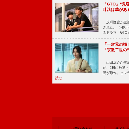
「GTO」“
叶渚は華があ
反町隆史が主演
された。（※以
園ドラマ「GTO
「一次元の挿
「宗教二世の
山田涼介が主演
が、2日に放送
説が原作。ヒマラ
読む