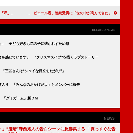
なかったの」
毎日映画コンクール主演賞に松田龍平と赤木春恵 ピエール瀧、連続受賞に「世の中が病んできた」
RELATED NEWS
も」 子ども好きも弟の子に懐かれずため息
命を感じています」 “クリスマスイブ”を描くラブストーリー
「三谷さんは“シャイな目立ちたがり”」
堂入り 「みんなのおかげだよ」とメンバーに報告
 「グミガーム」新ＣＭ
NEWS
ト」“澄晴”寺西拓人の告白シーンに反響集まる 「真っすぐな告