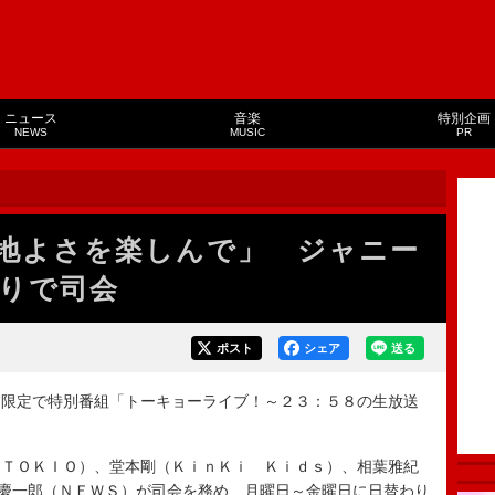
ニュース
音楽
特別企画
NEWS
MUSIC
PR
地よさを楽しんで」 ジャニー
りで司会
ポスト
シェア
送る
限定で特別番組「トーキョーライブ！～２３：５８の生放送
ＴＯＫＩＯ）、堂本剛（ＫｉｎＫｉ Ｋｉｄｓ）、相葉雅紀
慶一郎（ＮＥＷＳ）が司会を務め、月曜日～金曜日に日替わり