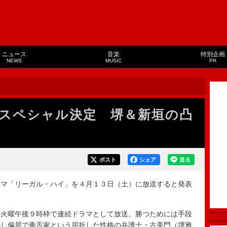
ニュース
音楽
特別企画
NEWS
MUSIC
PR
スペシャル決定 堺＆新垣の凸
ポスト
シェア
送る
マ「リーガル・ハイ」を４月１３日（土）に放送すると発表
火曜午後９時枠で連続ドラマとして放送。勝つためには手段
かし偏屈で毒舌家という屈折した性格の弁護士・古美門（堺雅