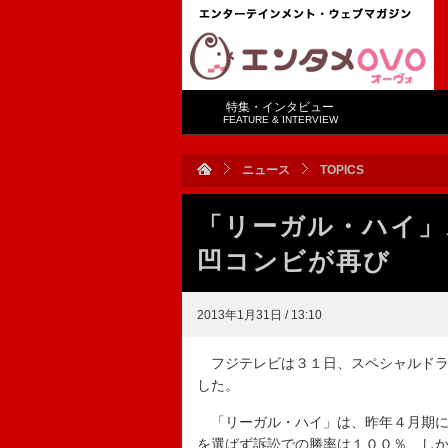
特集・インタビュー
FEATURE & INTERVIEW
ニュース
TOPICS
「リーガル・ハイ」
凹コンビが再び
2013年1月31日 / 13:10
フジテレビは３１日、スペシャルドラ
した。
「リーガル・ハイ」は、昨年４月期に
を選ばず訴訟での勝率は１００％、し