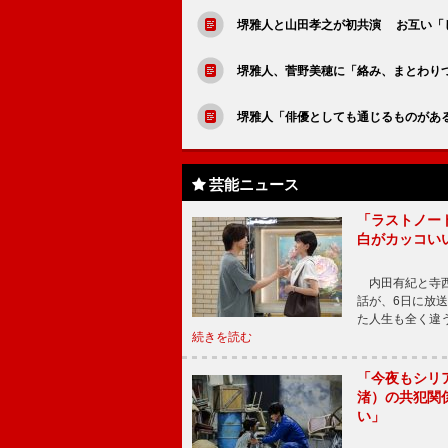
堺雅人と山田孝之が初共演 お互い「
堺雅人、菅野美穂に「絡み、まとわり
堺雅人「俳優としても通じるものがあ
芸能ニュース
「ラストノー
白がカッコい
内田有紀と寺西
話が、6日に放
た人生も全く違
続きを読む
「今夜もシリ
渚）の共犯関
い」