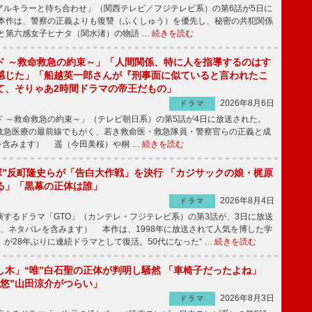
ルキラーと待ち合わせ」（関西テレビ／フジテレビ系）の第6話が5日に
本作は、警察の正義よりも復讐（ふくしゅう）を優先し、秘密の共犯関係
と第六感女子ヒナタ（関水渚）の物語 …
続きを読む
ド ～救命救急の約束～」「人間関係、特に人を指導するのはす
感じた」「船越英一郎さんが『刑事面に似ていると言われたこ
て、そりゃあ2時間ドラマの帝王だもの」
2026年8月6日
ドラマ
 ～救命救急の約束～」（テレビ朝日系）の第5話が4日に放送された。
急医療の最前線でもがく、若き救命医・救急隊員・警察官らの正義と成
を含みます） 遥（今田美桜）や桐 …
続きを読む
鬼塚”反町隆史らが「告白大作戦」を決行 「カジサックの娘・梶原
る」「黒幕の正体は誰」
2026年8月4日
ドラマ
するドラマ「GTO」（カンテレ・フジテレビ系）の第3話が、3日に放送
下、ネタバレを含みます） 本作は、1998年に放送されて人気を博した学
」が28年ぶりに連続ドラマとして復活。50代になった“ …
続きを読む
し木」“唯”白石聖の正体が判明し騒然 「車椅子だったよね」
“悠”山田涼介がつらい」
2026年8月3日
ドラマ