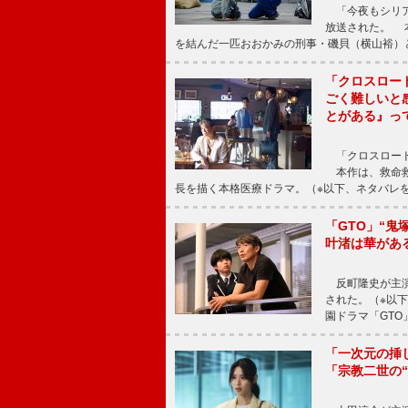
「今夜もシリア
放送された。 
を結んだ一匹おおかみの刑事・磯貝（横山裕）
「クロスロー
ごく難しいと
とがある』っ
「クロスロード
本作は、救命救
長を描く本格医療ドラマ。（※以下、ネタバレ
「GTO」“
叶渚は華があ
反町隆史が主演
された。（※以
園ドラマ「GTO
「一次元の挿
「宗教二世の