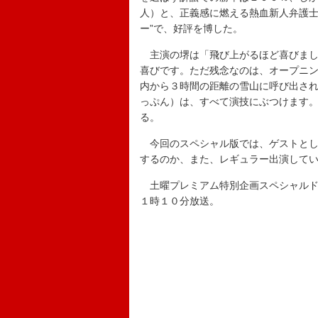
人）と、正義感に燃える熱血新人弁護士
ー”で、好評を博した。
主演の堺は「飛び上がるほど喜びまし
喜びです。ただ残念なのは、オープニ
内から３時間の距離の雪山に呼び出さ
っぷん）は、すべて演技にぶつけます
る。
今回のスペシャル版では、ゲストとし
するのか、また、レギュラー出演して
土曜プレミアム特別企画スペシャルド
１時１０分放送。