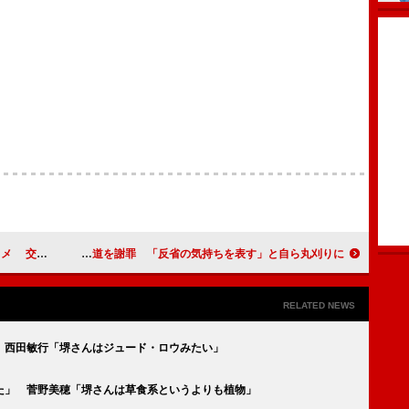
問には笑顔
ＡＫＢ峯岸みなみ、お泊り報道を謝罪 「反省の気持ちを表す」と自ら丸刈りに
RELATED NEWS
 西田敏行「堺さんはジュード・ロウみたい」
た」 菅野美穂「堺さんは草食系というよりも植物」