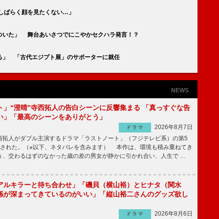
しばらく顔を見たくない…」
ついた」 舞台あいさつでにこやかセクハラ発言！？
る」 「古代エジプト展」のサポーターに就任
NEWS
ト」“澄晴”寺西拓人の告白シーンに反響集まる 「真っすぐな告
い」「最高のシーンをありがとう」
2026年8月7日
ドラマ
拓人がダブル主演するドラマ「ラストノート」（フジテレビ系）の第5
送された。（※以下、ネタバレを含みます） 本作は、環境も積み重ねてき
う、交わるはずのなかった歳の差の男女が静かに引かれ合い、人生で …
アルキラーと待ち合わせ」「磯貝（横山裕）とヒナタ（関水
係が深まってきているのがいい」「縦山裕二さんのグッズ欲し
2026年8月6日
ドラマ