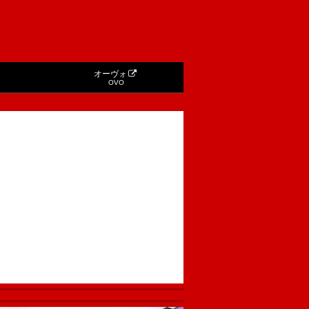
オーヴォ
OVO