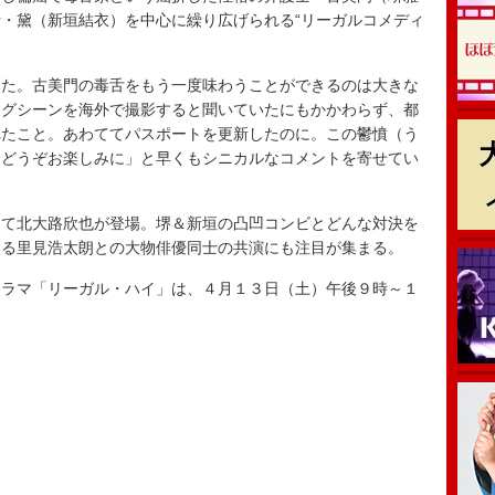
・黛（新垣結衣）を中心に繰り広げられる“リーガルコメディ
た。古美門の毒舌をもう一度味わうことができるのは大きな
ングシーンを海外で撮影すると聞いていたにもかかわらず、都
れたこと。あわててパスポートを更新したのに。この鬱憤（う
。どうぞお楽しみに」と早くもシニカルなコメントを寄せてい
て北大路欣也が登場。堺＆新垣の凸凹コンビとどんな対決を
いる里見浩太朗との大物俳優同士の共演にも注目が集まる。
ラマ「リーガル・ハイ」は、４月１３日（土）午後９時～１