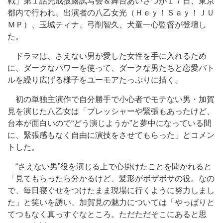
戦」第１話完成披露試写会＆舞台あいさつが１７日、東京
都内で行われ、出演者の八乙女光（Ｈｅｙ！Ｓａｙ！ＪＵ
ＭＰ）、玉城ティナ、弓削智久、犬童一心監督が登壇し
た。
ドラマは、さえない男が愛した女性を手に入れるため
に、ダークなパワーを使って、ダークな男たちと恋愛バト
ルを繰り広げる様子をユーモアたっぷりに描く。
初の単独主演作で自分勝手で小心者でモテない男・加賀
見を演じた八乙女は「プレッシャーや緊張もあったけど、
台本が面白いので“どう演じようか”と夢中になっている間
に、緊張感もなく自由に演技をさせてもらった」とコメン
トした。
“さえない男”役を演じる上で心掛けたことを聞かれると
「見てもらったら分かるけど、髪形がボザボサの役。なの
で、毎日寝ぐせをつけたまま現場に行くように努力しまし
た」と笑いを誘い、加賀見の魅力については「やっぱりと
てつもなく真っすぐなところ。ただただそこにあると思