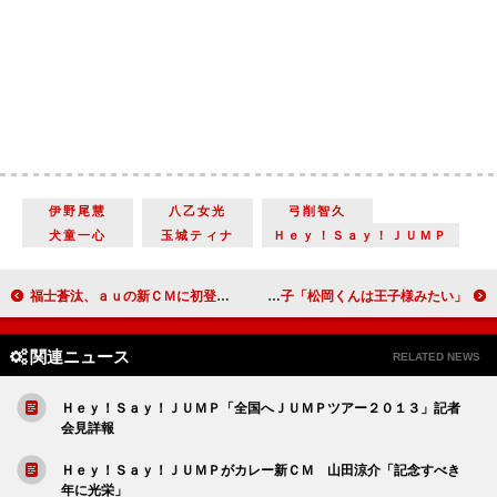
伊野尾慧
八乙女光
弓削智久
犬童一心
玉城ティナ
Ｈｅｙ！Ｓａｙ！ＪＵＭＰ
福士蒼汰、ａｕの新ＣＭに初登場 剛力彩芽＆哀川翔と共演
松岡充「吉行さんの最新の浮名は僕」 吉行和子「松岡くんは王子様みたい」
関連ニュース
RELATED NEWS
Ｈｅｙ！Ｓａｙ！ＪＵＭＰ「全国へＪＵＭＰツアー２０１３」記者
会見詳報
Ｈｅｙ！Ｓａｙ！ＪＵＭＰがカレー新ＣＭ 山田涼介「記念すべき
年に光栄」