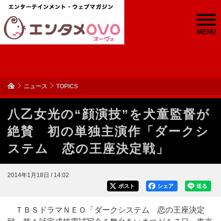
MENU
ニュース
TOPICS
八乙女光の“顔演技”を犬童監督が
絶賛 初の単独主演作「ダークシ
ステム 恋の王座決定戦」
2014年1月18日 / 14:02
ポスト
シェア
送る
ＴＢＳドラマＮＥＯ「ダークシステム 恋の王座決定