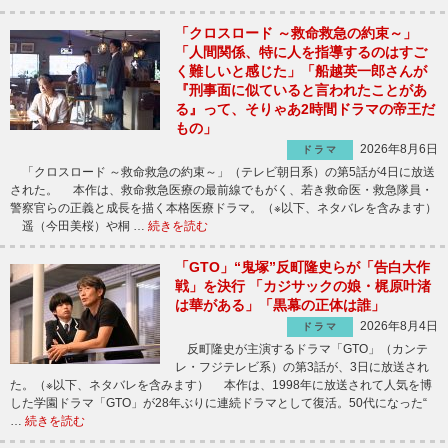
「クロスロード ～救命救急の約束～」
「人間関係、特に人を指導するのはすご
く難しいと感じた」「船越英一郎さんが
『刑事面に似ていると言われたことがあ
る』って、そりゃあ2時間ドラマの帝王だ
もの」
2026年8月6日
ドラマ
「クロスロード ～救命救急の約束～」（テレビ朝日系）の第5話が4日に放送
された。 本作は、救命救急医療の最前線でもがく、若き救命医・救急隊員・
警察官らの正義と成長を描く本格医療ドラマ。（※以下、ネタバレを含みます）
遥（今田美桜）や桐 …
続きを読む
「GTO」“鬼塚”反町隆史らが「告白大作
戦」を決行 「カジサックの娘・梶原叶渚
は華がある」「黒幕の正体は誰」
2026年8月4日
ドラマ
反町隆史が主演するドラマ「GTO」（カンテ
レ・フジテレビ系）の第3話が、3日に放送され
た。（※以下、ネタバレを含みます） 本作は、1998年に放送されて人気を博
した学園ドラマ「GTO」が28年ぶりに連続ドラマとして復活。50代になった“
…
続きを読む