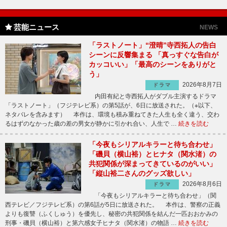
芸能ニュース
NEWS
「ラストノート」“澄晴”寺西拓人の告白
シーンに反響集まる 「真っすぐな告白が
カッコいい」「最高のシーンをありがと
う」
2026年8月7日
ドラマ
内田有紀と寺西拓人がダブル主演するドラマ
「ラストノート」（フジテレビ系）の第5話が、6日に放送された。（※以下、
ネタバレを含みます） 本作は、環境も積み重ねてきた人生も全く違う、交わ
るはずのなかった歳の差の男女が静かに引かれ合い、人生で …
続きを読む
「今夜もシリアルキラーと待ち合わせ」
「磯貝（横山裕）とヒナタ（関水渚）の
共犯関係が深まってきているのがいい」
「縦山裕二さんのグッズ欲しい」
2026年8月6日
ドラマ
「今夜もシリアルキラーと待ち合わせ」（関
西テレビ／フジテレビ系）の第6話が5日に放送された。 本作は、警察の正義
よりも復讐（ふくしゅう）を優先し、秘密の共犯関係を結んだ一匹おおかみの
刑事・磯貝（横山裕）と第六感女子ヒナタ（関水渚）の物語 …
続きを読む