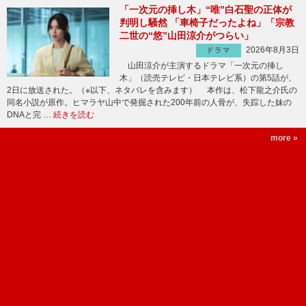
「一次元の挿し木」“唯”白石聖の正体が
判明し騒然 「車椅子だったよね」「宗教
二世の“悠”山田涼介がつらい」
2026年8月3日
ドラマ
山田涼介が主演するドラマ「一次元の挿し
木」（読売テレビ・日本テレビ系）の第5話が、
2日に放送された。（※以下、ネタバレを含みます） 本作は、松下龍之介氏の
同名小説が原作。ヒマラヤ山中で発掘された200年前の人骨が、失踪した妹の
DNAと完 …
続きを読む
more »