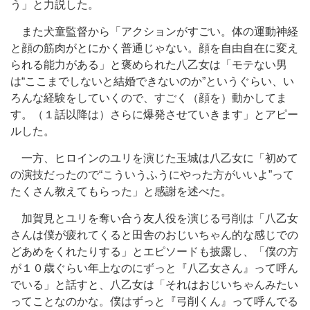
う」と力説した。
また犬童監督から「アクションがすごい。体の運動神経
と顔の筋肉がとにかく普通じゃない。顔を自由自在に変え
られる能力がある」と褒められた八乙女は「モテない男
は“ここまでしないと結婚できないのか”というぐらい、い
ろんな経験をしていくので、すごく（顔を）動かしてま
す。（１話以降は）さらに爆発させていきます」とアピー
ルした。
一方、ヒロインのユリを演じた玉城は八乙女に「初めて
の演技だったので“こういうふうにやった方がいいよ”って
たくさん教えてもらった」と感謝を述べた。
加賀見とユリを奪い合う友人役を演じる弓削は「八乙女
さんは僕が疲れてくると田舎のおじいちゃん的な感じでの
どあめをくれたりする」とエピソードも披露し、「僕の方
が１０歳ぐらい年上なのにずっと『八乙女さん』って呼ん
でいる」と話すと、八乙女は「それはおじいちゃんみたい
ってことなのかな。僕はずっと『弓削くん』って呼んでる