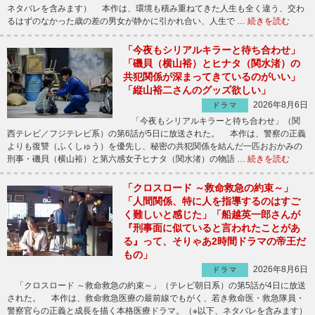
ネタバレを含みます） 本作は、環境も積み重ねてきた人生も全く違う、交わ
るはずのなかった歳の差の男女が静かに引かれ合い、人生で …
続きを読む
「今夜もシリアルキラーと待ち合わせ」
「磯貝（横山裕）とヒナタ（関水渚）の
共犯関係が深まってきているのがいい」
「縦山裕二さんのグッズ欲しい」
2026年8月6日
ドラマ
「今夜もシリアルキラーと待ち合わせ」（関
西テレビ／フジテレビ系）の第6話が5日に放送された。 本作は、警察の正義
よりも復讐（ふくしゅう）を優先し、秘密の共犯関係を結んだ一匹おおかみの
刑事・磯貝（横山裕）と第六感女子ヒナタ（関水渚）の物語 …
続きを読む
「クロスロード ～救命救急の約束～」
「人間関係、特に人を指導するのはすご
く難しいと感じた」「船越英一郎さんが
『刑事面に似ていると言われたことがあ
る』って、そりゃあ2時間ドラマの帝王だ
もの」
2026年8月6日
ドラマ
「クロスロード ～救命救急の約束～」（テレビ朝日系）の第5話が4日に放送
された。 本作は、救命救急医療の最前線でもがく、若き救命医・救急隊員・
警察官らの正義と成長を描く本格医療ドラマ。（※以下、ネタバレを含みます）