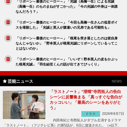
「リボーン～最後のヒーロー～」「光誠（高橋一生）による光誠
（高橋一生）のものまねがすごかった」「今の光誠の中身は一体誰
なんだろう？」
「リボーン～最後のヒーロー～」「今回も高橋一生さんの低音ボイ
スを堪能した」「光誠と英人が腹違いの兄弟である可能性も」
「リボーン～最後のヒーロー～」「根尾を突き落としたのは彼自身
なんじゃないか」「野本英人が根尾光誠にリボーンしているってこ
とはないのか」
「リボーン～最後のヒーロー～」「いいぞ！野本英人の皮をかぶっ
た根尾光誠」「羽生結弦くんの話が出てきてびっくり」
芸能ニュース
NEWS
「ラストノート」“澄晴”寺西拓人の告白
シーンに反響集まる 「真っすぐな告白が
カッコいい」「最高のシーンをありがと
う」
2026年8月7日
ドラマ
内田有紀と寺西拓人がダブル主演するドラマ
「ラストノート」（フジテレビ系）の第5話が、6日に放送された。（※以下、