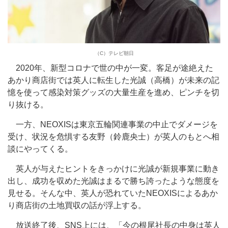
（C）テレビ朝日
2020年、新型コロナで世の中が一変。客足が途絶えた
あかり商店街では英人に転生した光誠（高橋）が未来の記
憶を使って感染対策グッズの大量生産を進め、ピンチを切
り抜ける。
一方、NEOXISは東京五輪関連事業の中止でダメージを
受け、状況を危惧する友野（鈴鹿央士）が英人のもとへ相
談にやってくる。
英人が与えたヒントをきっかけに光誠が新規事業に動き
出し、成功を収めた光誠はまるで勝ち誇ったような態度を
見せる。そんな中、英人が恐れていたNEOXISによるあか
り商店街の土地買収の話が浮上する。
放送終了後、SNS上には、「今の根尾社長の中身は英人