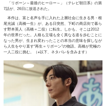
「リボーン～最後のヒーロー～」（テレビ朝日系）の第
7話が、26日に放送された。
本作は、富と名声を手に入れた上層社会に生きる男・根
尾光誠（高橋一生）が、ある日突然、下町の商店街で暮ら
す野本英人（高橋＝二役）に転生。しかも、そこは2012
年の世界だった。人格も立場も全く異なる道を歩むことに
なった男が、生まれ変わったことの本当の意味を探しなが
ら人生をやり直す“再生＝リボーン”の物語。高橋が究極の
一人二役に挑む。（※以下、ネタバレを含みます）