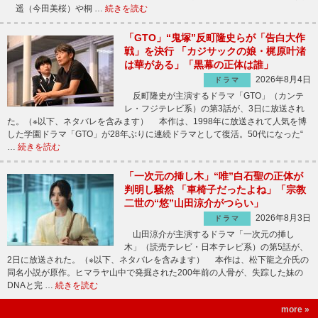
遥（今田美桜）や桐 …
続きを読む
「GTO」“鬼塚”反町隆史らが「告白大作
戦」を決行 「カジサックの娘・梶原叶渚
は華がある」「黒幕の正体は誰」
2026年8月4日
ドラマ
反町隆史が主演するドラマ「GTO」（カンテ
レ・フジテレビ系）の第3話が、3日に放送され
た。（※以下、ネタバレを含みます） 本作は、1998年に放送されて人気を博
した学園ドラマ「GTO」が28年ぶりに連続ドラマとして復活。50代になった“
…
続きを読む
「一次元の挿し木」“唯”白石聖の正体が
判明し騒然 「車椅子だったよね」「宗教
二世の“悠”山田涼介がつらい」
2026年8月3日
ドラマ
山田涼介が主演するドラマ「一次元の挿し
木」（読売テレビ・日本テレビ系）の第5話が、
2日に放送された。（※以下、ネタバレを含みます） 本作は、松下龍之介氏の
同名小説が原作。ヒマラヤ山中で発掘された200年前の人骨が、失踪した妹の
DNAと完 …
続きを読む
more »