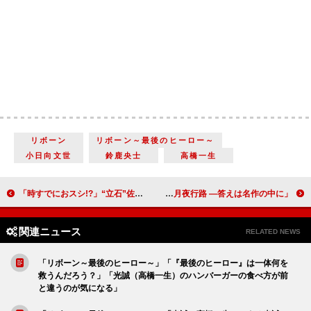
リボーン
リボーン～最後のヒーロー～
小日向文世
鈴鹿央士
高橋一生
「時すでにおスシ!?」“立石”佐野史郎の生き方に反響 「人生は“遊び心”と“冒険心”が大事」「勇気をもらった」
「月夜行路 ―答えは名作の中に―」「『今はそうでも、10年後には変わっていたらいいよね』っていう涼子（麻生久美子）のせりふがよかった」「『赤毛のアン』を読み返そうと思った」
関連ニュース
RELATED NEWS
「リボーン～最後のヒーロー～」「『最後のヒーロー』は一体何を
救うんだろう？」「光誠（高橋一生）のハンバーガーの食べ方が前
と違うのが気になる」