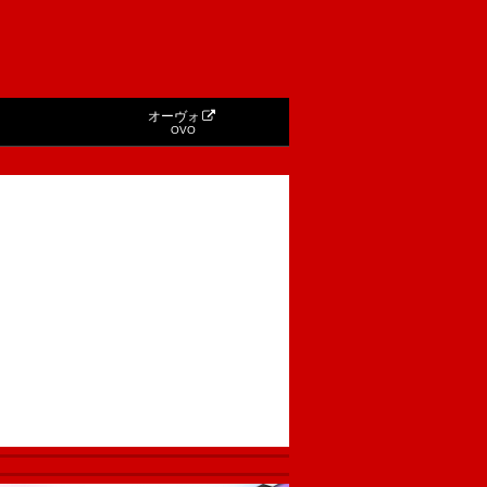
オーヴォ
OVO