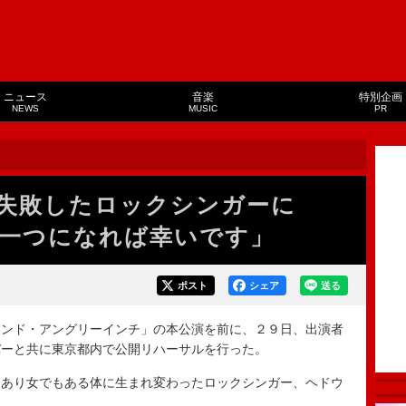
ニュース
音楽
特別企画
NEWS
MUSIC
PR
に失敗したロックシンガーに
一つになれば幸いです」
ポスト
シェア
送る
ンド・アングリーインチ」の本公演を前に、２９日、出演者
バーと共に東京都内で公開リハーサルを行った。
あり女でもある体に生まれ変わったロックシンガー、ヘドウ