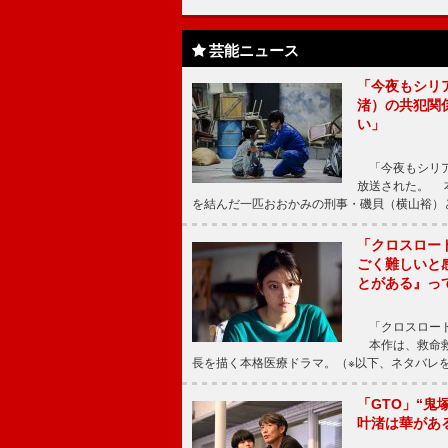
芸能ニュース
「今夜もシリ
渚）の共犯関
い」
「今夜もシリア
放送された。 
を結んだ一匹おおかみの刑事・磯貝（横山裕）
「クロスロー
ごく難しいと
とがある』っ
「クロスロード
本作は、救命救
長を描く本格医療ドラマ。（※以下、ネタバレ
「GTO」“
叶渚は華があ