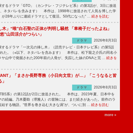
するドラマ「GTO」（カンテレ・フジテレビ系）の第3話が、3日に放送
下、ネタバレを含みます） 本作は、1998年に放送されて人気を博した学
」が28年ぶりに連続ドラマとして復活。50代になった“ …
続きを読む
し木」“唯”白石聖の正体が判明し騒然 「車椅子だったよね」
“悠”山田涼介がつらい」
2026年8月3日
ドラマ
するドラマ「一次元の挿し木」（読売テレビ・日本テレビ系）の第5話
された。（※以下、ネタバレを含みます） 本作は、松下龍之介氏の同名小
ヤ山中で発掘された200年前の人骨が、失踪した妹のDNAと完 …
続きを
IVANT」「まさか長野専務（小日向文世）が…」「こうなると皆
る」
2026年8月3日
ドラマ
（TBS系）の第12話が2日に放送された。 本作は、2023年夏、日本中を
マの続編。乃木憂助（堺雅人）の冒険には、まだ続きがあった。前作のラ
結する物語。“世界を巻き込む大きな渦”が、ついに別 …
続きを読む
more »