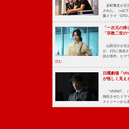
反町隆史が主演
された。（※以
園ドラマ「GTO
「一次元の挿
「宗教二世の
山田涼介が主演
が、2日に放送
説が原作。ヒマラ
読む
日曜劇場「V
が怪しく見え
「VIVANT」
熱狂させたドラ
ストシーンから直