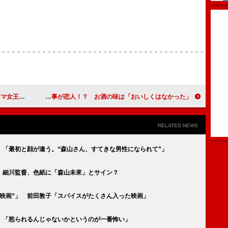
里子です」
剛力彩芽、二十歳の今は仕事が恋人！？ お酒の味は「おいしくはなかった」
RELATED NEWS
 「最初と顔が違う。“森山さん、すてきな男性になられて”」
 細川監督、色紙に「森山未來」とサイン？
映画”」 前田敦子「スパイスがたくさん入った映画」
 「怒られるんじゃないかというのが一番怖い」