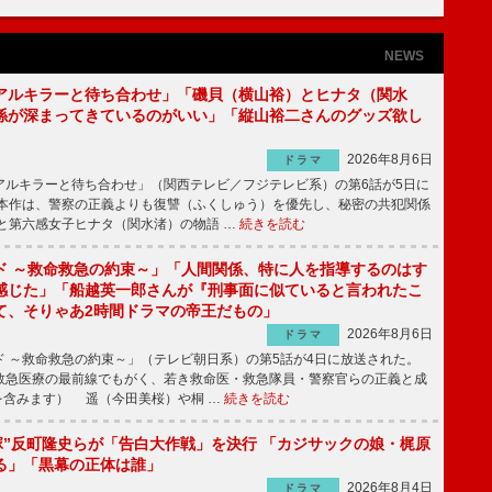
NEWS
アルキラーと待ち合わせ」「磯貝（横山裕）とヒナタ（関水
係が深まってきているのがいい」「縦山裕二さんのグッズ欲し
2026年8月6日
ドラマ
ルキラーと待ち合わせ」（関西テレビ／フジテレビ系）の第6話が5日に
本作は、警察の正義よりも復讐（ふくしゅう）を優先し、秘密の共犯関係
と第六感女子ヒナタ（関水渚）の物語 …
続きを読む
ド ～救命救急の約束～」「人間関係、特に人を指導するのはす
感じた」「船越英一郎さんが『刑事面に似ていると言われたこ
て、そりゃあ2時間ドラマの帝王だもの」
2026年8月6日
ドラマ
 ～救命救急の約束～」（テレビ朝日系）の第5話が4日に放送された。
急医療の最前線でもがく、若き救命医・救急隊員・警察官らの正義と成
を含みます） 遥（今田美桜）や桐 …
続きを読む
鬼塚”反町隆史らが「告白大作戦」を決行 「カジサックの娘・梶原
る」「黒幕の正体は誰」
2026年8月4日
ドラマ