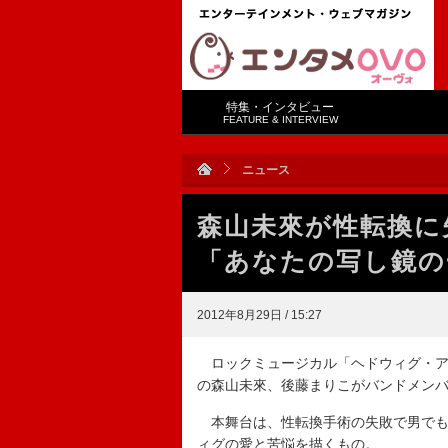
特集・インタビュー
FEATURE & INTERVIEW
ニュース
森山未來が性転換
「あなたの写し鏡の
2012年8月29日 / 15:27
ロックミュージカル「ヘドウィグ・ア
の森山未來、後藤まりこがバンドメン
本舞台は、性転換手術の失敗で男でも
ィグの愛と苦悩を描くもの。