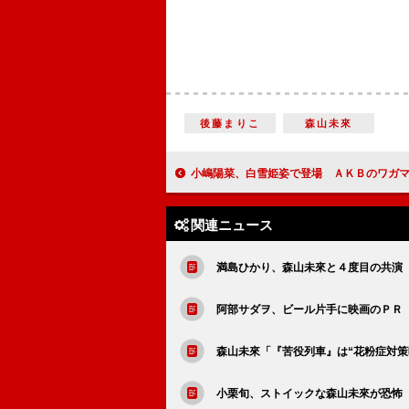
後藤まりこ
森山未來
小嶋陽菜、白雪姫姿で登場 ＡＫＢのワガママ女王は「篠田麻
関連ニュース
満島ひかり、森山未來と４度目の共演
阿部サダヲ、ビール片手に映画のＰＲ
森山未來「『苦役列車』は“花粉症対策
小栗旬、ストイックな森山未來が恐怖