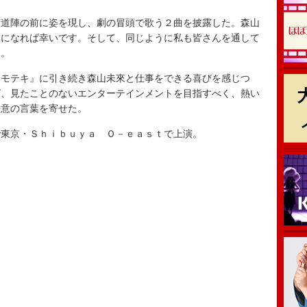
道陣の前に姿を現し、劇の冒頭で歌う２曲を披露した。森山
つになれば幸いです。そして、同じように私も皆さんを通して
た。
モテキ』に引き続き森山未來と仕事をできる喜びを感じつ
グ、見たことのないエンターテインメントを目指すべく、熱い
決意の言葉を寄せた。
東京・Ｓｈｉｂｕｙａ Ｏ－ｅａｓｔで上演。