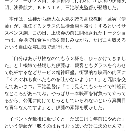
ークショーが２３日、東京都内で行われ、出演者の伊藤英
明、浅香航大、ＫＥＮＴＡ、三池崇史監督が登壇した。
本作は、生徒から絶大な人気を誇る高校教師・蓮実（伊
藤）が、担任するクラスの生徒全員を殺りくするというサ
スペンス劇。この日、上映会の前に開催されたトークショ
ーは、会場で軽食やお酒を楽しみながら、たばこも吸える
という自由な雰囲気で進行した。
「自分はあがり性なのでもう２杯も、ひっかけてきまし
た」と上機嫌で登場した伊藤は、観客ともグラスを合わせ
て乾杯するなどサービス精神旺盛。衝撃的な映画の内容に
「くれぐれも食べたものを吐かないように！」と冗談を交
えてあいさつ。三池監督は「こう見えてもシャイで神経質
なところがあってね。やっぱり一本映画を背負って立って
るから、公開に向けてじっとしていられないという真面目
な青年なんですよ」と、伊藤の素顔を明かした。
イベントが最後に近づくと「たばこは１年前にやめた」
という伊藤が「吸うのはもうおっぱいだけに決めたんで」