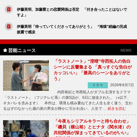
伊藤英明、加藤愛との恋愛関係は否定 「付き合ったことはないで
すよ」
伊藤英明「待っていてくださってありがとう」 “海猿”続編の完成
披露で感涙
芸能ニュース
NEWS
「ラストノート」“澄晴”寺西拓人の告白
シーンに反響集まる 「真っすぐな告白が
カッコいい」「最高のシーンをありがと
う」
2026年8月7日
ドラマ
内田有紀と寺西拓人がダブル主演するドラマ
「ラストノート」（フジテレビ系）の第5話が、6日に放送された。（※以下、
ネタバレを含みます） 本作は、環境も積み重ねてきた人生も全く違う、交わ
るはずのなかった歳の差の男女が静かに引かれ合い、人生で …
続きを読む
「今夜もシリアルキラーと待ち合わせ」
「磯貝（横山裕）とヒナタ（関水渚）の
共犯関係が深まってきているのがいい」