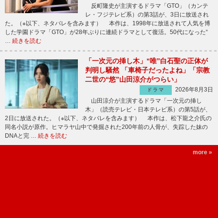
反町隆史が主演するドラマ「GTO」（カンテ
レ・フジテレビ系）の第3話が、3日に放送され
た。（※以下、ネタバレを含みます） 本作は、1998年に放送されて人気を博
した学園ドラマ「GTO」が28年ぶりに連続ドラマとして復活。50代になった“
…
続きを読む
「一次元の挿し木」“唯”白石聖の正体が
判明し騒然 「車椅子だったよね」「宗教
二世の“悠”山田涼介がつらい」
2026年8月3日
ドラマ
山田涼介が主演するドラマ「一次元の挿し
木」（読売テレビ・日本テレビ系）の第5話が、
2日に放送された。（※以下、ネタバレを含みます） 本作は、松下龍之介氏の
同名小説が原作。ヒマラヤ山中で発掘された200年前の人骨が、失踪した妹の
DNAと完 …
続きを読む
more »