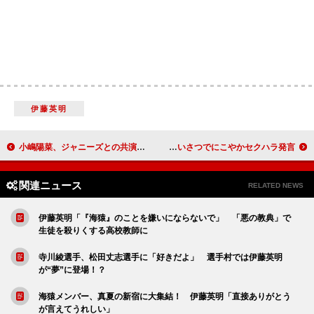
伊藤英明
小嶋陽菜、ジャニーズとの共演に緊張 初の教師役の演技を自画自賛
堺雅人、菅野美穂に「絡み、まとわりついた」 舞台あいさつでにこやかセクハラ発言！？
関連ニュース
RELATED NEWS
伊藤英明「『海猿』のことを嫌いにならないで」 「悪の教典」で
生徒を殺りくする高校教師に
寺川綾選手、松田丈志選手に「好きだよ」 選手村では伊藤英明
が“夢”に登場！？
海猿メンバー、真夏の新宿に大集結！ 伊藤英明「直接ありがとう
が言えてうれしい」