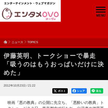
MENU
ニュース
TOPICS
伊藤英明、トークショーで暴走
「吸うのはもうおっぱいだけに決
めた」
2012年10月23日 / 21:22
ポスト
シェア
送る
映画『悪の教典』の公開に先立ち、「悪酔いの教典」ト