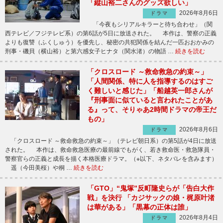
「縦山裕二さんのグッズ欲しい」
2026年8月6日
ドラマ
「今夜もシリアルキラーと待ち合わせ」（関
西テレビ／フジテレビ系）の第6話が5日に放送された。 本作は、警察の正義
よりも復讐（ふくしゅう）を優先し、秘密の共犯関係を結んだ一匹おおかみの
刑事・磯貝（横山裕）と第六感女子ヒナタ（関水渚）の物語 …
続きを読む
「クロスロード ～救命救急の約束～」
「人間関係、特に人を指導するのはすご
く難しいと感じた」「船越英一郎さんが
『刑事面に似ていると言われたことがあ
る』って、そりゃあ2時間ドラマの帝王だ
もの」
2026年8月6日
ドラマ
「クロスロード ～救命救急の約束～」（テレビ朝日系）の第5話が4日に放送
された。 本作は、救命救急医療の最前線でもがく、若き救命医・救急隊員・
警察官らの正義と成長を描く本格医療ドラマ。（※以下、ネタバレを含みます）
遥（今田美桜）や桐 …
続きを読む
「GTO」“鬼塚”反町隆史らが「告白大作
戦」を決行 「カジサックの娘・梶原叶渚
は華がある」「黒幕の正体は誰」
2026年8月4日
ドラマ