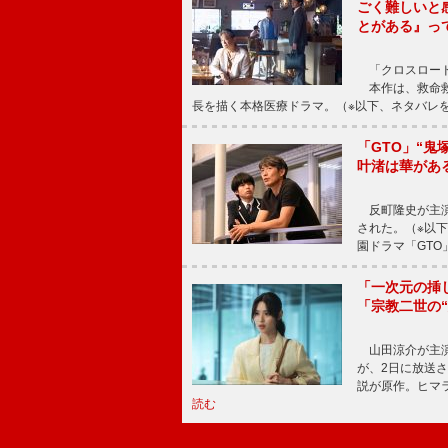
ごく難しいと
とがある』っ
「クロスロード
本作は、救命救
長を描く本格医療ドラマ。（※以下、ネタバレ
「GTO」“
叶渚は華があ
反町隆史が主演
された。（※以
園ドラマ「GTO
「一次元の挿
「宗教二世の
山田涼介が主演
が、2日に放送
説が原作。ヒマラ
読む