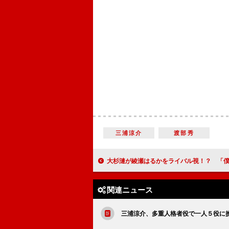
三浦涼介
渡部秀
大杉漣が綾瀬はるかをライバル視！？ 「僕がアッコちゃんの役をやり
関連ニュース
三浦涼介、多重人格者役で一人５役に