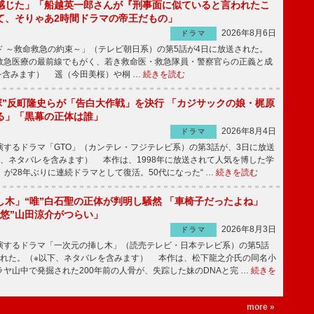
感じた」「船越英一郎さんが『刑事面に似ていると言われたこ
て、そりゃあ2時間ドラマの帝王だもの」
2026年8月6日
ドラマ
 ～救命救急の約束～」（テレビ朝日系）の第5話が4日に放送された。
急医療の最前線でもがく、若き救命医・救急隊員・警察官らの正義と成
を含みます） 遥（今田美桜）や桐 …
続きを読む
鬼塚”反町隆史らが「告白大作戦」を決行 「カジサックの娘・梶原
る」「黒幕の正体は誰」
2026年8月4日
ドラマ
するドラマ「GTO」（カンテレ・フジテレビ系）の第3話が、3日に放送
下、ネタバレを含みます） 本作は、1998年に放送されて人気を博した学
」が28年ぶりに連続ドラマとして復活。50代になった“ …
続きを読む
し木」“唯”白石聖の正体が判明し騒然 「車椅子だったよね」
“悠”山田涼介がつらい」
2026年8月3日
ドラマ
するドラマ「一次元の挿し木」（読売テレビ・日本テレビ系）の第5話
された。（※以下、ネタバレを含みます） 本作は、松下龍之介氏の同名小
ヤ山中で発掘された200年前の人骨が、失踪した妹のDNAと完 …
続きを
more »