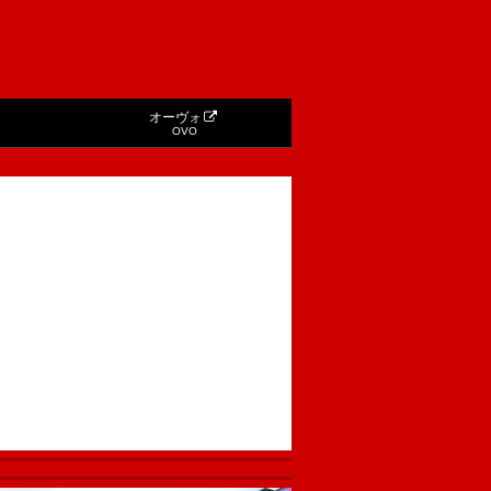
オーヴォ
OVO