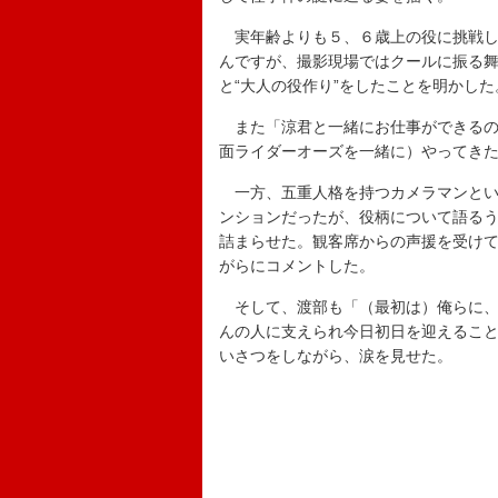
実年齢よりも５、６歳上の役に挑戦し
んですが、撮影現場ではクールに振る
と“大人の役作り”をしたことを明かした
また「涼君と一緒にお仕事ができるの
面ライダーオーズを一緒に）やってき
一方、五重人格を持つカメラマンとい
ンションだったが、役柄について語る
詰まらせた。観客席からの声援を受け
がらにコメントした。
そして、渡部も「（最初は）俺らに、
んの人に支えられ今日初日を迎えるこ
いさつをしながら、涙を見せた。