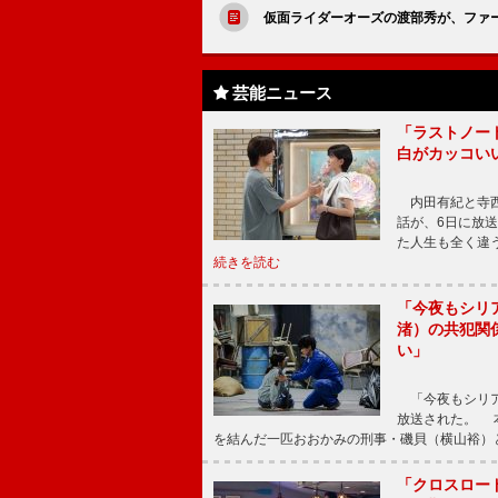
仮面ライダーオーズの渡部秀が、ファ
芸能ニュース
「ラストノー
白がカッコい
内田有紀と寺西
話が、6日に放
た人生も全く違
続きを読む
「今夜もシリ
渚）の共犯関
い」
「今夜もシリア
放送された。 
を結んだ一匹おおかみの刑事・磯貝（横山裕）
「クロスロー