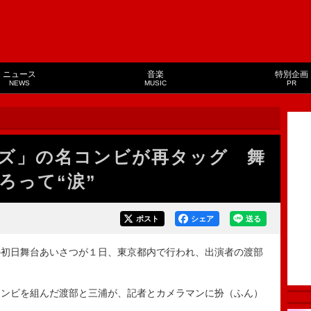
ニュース
音楽
特別企画
NEWS
MUSIC
PR
ズ」の名コンビが再タッグ 舞
ろって“涙”
ポスト
シェア
送る
初日舞台あいさつが１日、東京都内で行われ、出演者の渡部
。
ンビを組んだ渡部と三浦が、記者とカメラマンに扮（ふん）