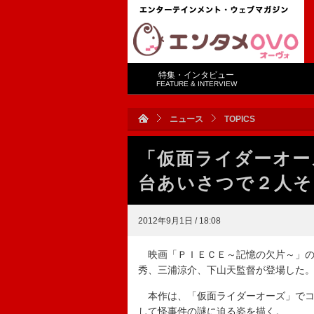
特集・インタビュー
FEATURE & INTERVIEW
ニュース
TOPICS
「仮面ライダーオー
台あいさつで２人そ
2012年9月1日 / 18:08
映画「ＰＩＥＣＥ～記憶の欠片～」の
秀、三浦涼介、下山天監督が登場した
本作は、「仮面ライダーオーズ」でコ
して怪事件の謎に迫る姿を描く。