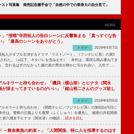
ースト写真集 発売記念握手会で「自然の中での等身大の自分見て」
NEWS
ト」“澄晴”寺西拓人の告白シーンに反響集まる 「真っすぐな告
い」「最高のシーンをありがとう」
2026年8月7日
ドラマ
拓人がダブル主演するドラマ「ラストノート」（フジテレビ系）の第5
送された。（※以下、ネタバレを含みます） 本作は、環境も積み重ねてき
う、交わるはずのなかった歳の差の男女が静かに引かれ合い、人生で …
アルキラーと待ち合わせ」「磯貝（横山裕）とヒナタ（関水
係が深まってきているのがいい」「縦山裕二さんのグッズ欲し
2026年8月6日
ドラマ
ルキラーと待ち合わせ」（関西テレビ／フジテレビ系）の第6話が5日に
本作は、警察の正義よりも復讐（ふくしゅう）を優先し、秘密の共犯関係
と第六感女子ヒナタ（関水渚）の物語 …
続きを読む
ド ～救命救急の約束～」「人間関係、特に人を指導するのはす