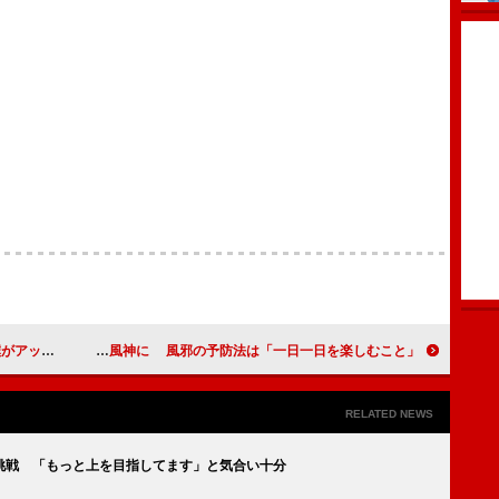
たかった」
タッキー、ＣＭで２タイプの風神に 風邪の予防法は「一日一日を楽しむこと」
RELATED NEWS
挑戦 「もっと上を目指してます」と気合い十分