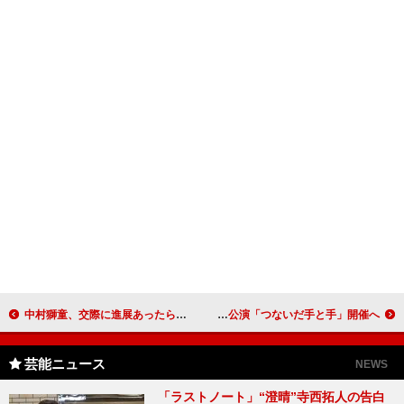
中村獅童、交際に進展あったら福助に報告 中村勘太郎は獅童の色男役に「役作りなし」
宮川大助・花子、夫婦円満の秘訣は「マラソン」 結婚３５周年記念公演「つないだ手と手」開催へ
芸能ニュース
NEWS
「ラストノート」“澄晴”寺西拓人の告白