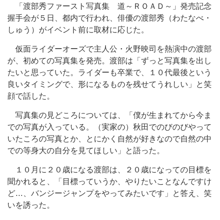
「渡部秀ファースト写真集 道～ＲＯＡＤ～」発売記念
握手会が５日、都内で行われ、俳優の渡部秀（わたなべ・
しゅう）がイベント前に取材に応じた。
仮面ライダーオーズで主人公・火野映司を熱演中の渡部
が、初めての写真集を発売。渡部は「ずっと写真集を出し
たいと思っていた。ライダーも卒業で、１０代最後という
良いタイミングで、形になるものを残せてうれしい」と笑
顔で話した。
写真集の見どころについては、「僕が生まれてから今ま
での写真が入っている。（実家の）秋田でのびのびやって
いたころの写真とか、とにかく自然が好きなので自然の中
での等身大の自分を見てほしい」と語った。
１０月に２０歳になる渡部は、２０歳になっての目標を
聞かれると、「目標っていうか、やりたいことなんですけ
ど…、バンジージャンプをやってみたいです」と答え、笑
いを誘った。