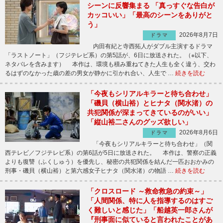
シーンに反響集まる 「真っすぐな告白が
カッコいい」「最高のシーンをありがと
う」
2026年8月7日
ドラマ
内田有紀と寺西拓人がダブル主演するドラマ
「ラストノート」（フジテレビ系）の第5話が、6日に放送された。（※以下、
ネタバレを含みます） 本作は、環境も積み重ねてきた人生も全く違う、交わ
るはずのなかった歳の差の男女が静かに引かれ合い、人生で …
続きを読む
「今夜もシリアルキラーと待ち合わせ」
「磯貝（横山裕）とヒナタ（関水渚）の
共犯関係が深まってきているのがいい」
「縦山裕二さんのグッズ欲しい」
2026年8月6日
ドラマ
「今夜もシリアルキラーと待ち合わせ」（関
西テレビ／フジテレビ系）の第6話が5日に放送された。 本作は、警察の正義
よりも復讐（ふくしゅう）を優先し、秘密の共犯関係を結んだ一匹おおかみの
刑事・磯貝（横山裕）と第六感女子ヒナタ（関水渚）の物語 …
続きを読む
「クロスロード ～救命救急の約束～」
「人間関係、特に人を指導するのはすご
く難しいと感じた」「船越英一郎さんが
『刑事面に似ていると言われたことがあ