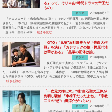
る』って、そりゃあ2時間ドラマの帝王だ
もの」
2026年8月6日
ドラマ
「クロスロード ～救命救急の約束～」（テレビ朝日系）の第5話が4日に放送
された。 本作は、救命救急医療の最前線でもがく、若き救命医・救急隊員・
警察官らの正義と成長を描く本格医療ドラマ。（※以下、ネタバレを含みます）
遥（今田美桜）や桐 …
続きを読む
「GTO」“鬼塚”反町隆史らが「告白大作
戦」を決行 「カジサックの娘・梶原叶渚
は華がある」「黒幕の正体は誰」
2026年8月4日
ドラマ
反町隆史が主演するドラマ「GTO」（カンテ
レ・フジテレビ系）の第3話が、3日に放送され
た。（※以下、ネタバレを含みます） 本作は、1998年に放送されて人気を博
した学園ドラマ「GTO」が28年ぶりに連続ドラマとして復活。50代になった“
…
続きを読む
「一次元の挿し木」“唯”白石聖の正体が
判明し騒然 「車椅子だったよね」「宗教
二世の“悠”山田涼介がつらい」
2026年8月3日
ドラマ
山田涼介が主演するドラマ「一次元の挿し