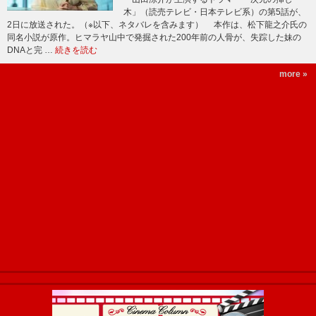
木」（読売テレビ・日本テレビ系）の第5話が、
2日に放送された。（※以下、ネタバレを含みます） 本作は、松下龍之介氏の
同名小説が原作。ヒマラヤ山中で発掘された200年前の人骨が、失踪した妹の
DNAと完 …
続きを読む
more »