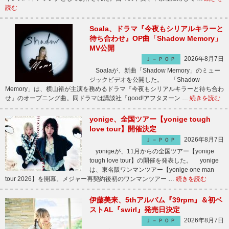
読む
Soala、ドラマ『今夜もシリアルキラーと
待ち合わせ』OP曲「Shadow Memory」
MV公開
2026年8月7日
Ｊ－ＰＯＰ
Soalaが、新曲「Shadow Memory」のミュー
ジックビデオを公開した。 「Shadow
Memory」は、横山裕が主演を務めるドラマ『今夜もシリアルキラーと待ち合わ
せ』のオープニング曲。同ドラマは講談社『good!アフタヌーン …
続きを読む
yonige、全国ツアー【yonige tough
love tour】開催決定
2026年8月7日
Ｊ－ＰＯＰ
yonigeが、11月からの全国ツアー【yonige
tough love tour】の開催を発表した。 yonige
は、東名阪ワンマンツアー【yonige one man
tour 2026】を開幕。メジャー再契約後初のワンマンツアー …
続きを読む
伊藤美来、5thアルバム『39rpm』＆初ベ
ストAL『swirl』発売日決定
2026年8月7日
Ｊ－ＰＯＰ