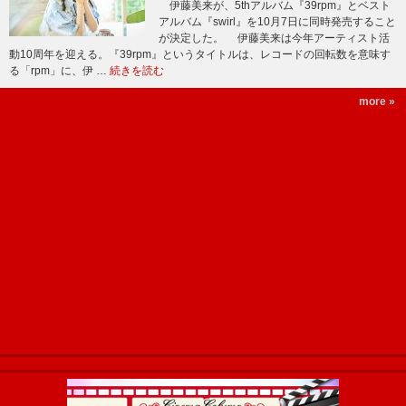
伊藤美来が、5thアルバム『39rpm』とベスト
アルバム『swirl』を10月7日に同時発売すること
が決定した。 伊藤美来は今年アーティスト活
動10周年を迎える。『39rpm』というタイトルは、レコードの回転数を意味す
る「rpm」に、伊 …
続きを読む
more »