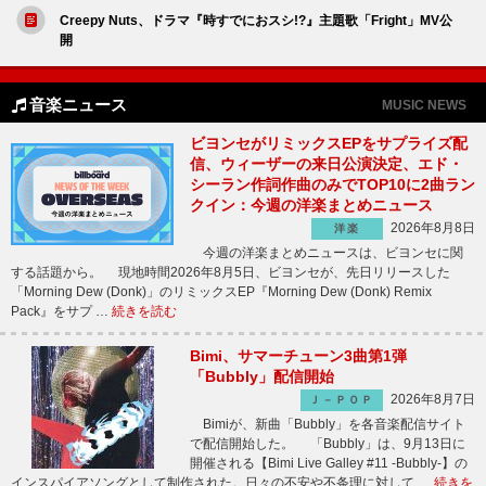
Creepy Nuts、ドラマ『時すでにおスシ!?』主題歌「Fright」MV公
開
音楽ニュース
MUSIC NEWS
ビヨンセがリミックスEPをサプライズ配
信、ウィーザーの来日公演決定、エド・
シーラン作詞作曲のみでTOP10に2曲ラン
クイン：今週の洋楽まとめニュース
2026年8月8日
洋楽
今週の洋楽まとめニュースは、ビヨンセに関
する話題から。 現地時間2026年8月5日、ビヨンセが、先日リリースした
「Morning Dew (Donk)」のリミックスEP『Morning Dew (Donk) Remix
Pack』をサプ …
続きを読む
Bimi、サマーチューン3曲第1弾
「Bubbly」配信開始
2026年8月7日
Ｊ－ＰＯＰ
Bimiが、新曲「Bubbly」を各音楽配信サイト
で配信開始した。 「Bubbly」は、9月13日に
開催される【Bimi Live Galley #11 -Bubbly-】の
インスパイアソングとして制作された。日々の不安や不条理に対して …
続きを