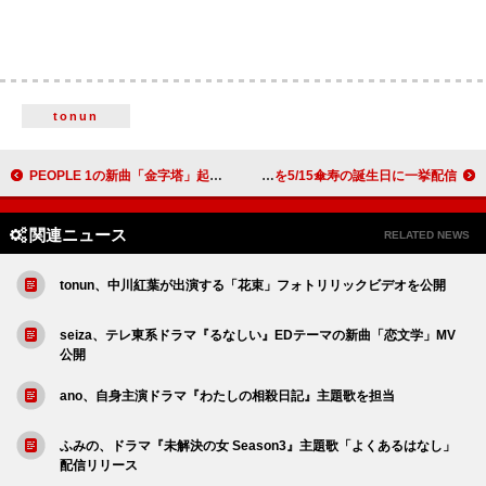
tonun
PEOPLE 1の新曲「金字塔」起用、ガンダムシリーズ新作映像『少年とガンダム』公開
美川憲一、154作品を5/15傘寿の誕生日に一挙配信
関連ニュース
RELATED NEWS
tonun、中川紅葉が出演する「花束」フォトリリックビデオを公開
seiza、テレ東系ドラマ『るなしい』EDテーマの新曲「恋文学」MV
公開
ano、自身主演ドラマ『わたしの相殺日記』主題歌を担当
ふみの、ドラマ『未解決の女 Season3』主題歌「よくあるはなし」
配信リリース