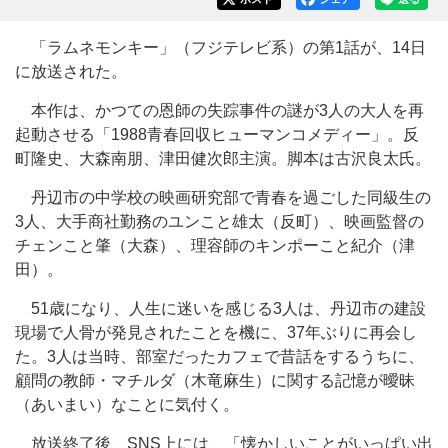
「ラムネモンキー」（フジテレビ系）の第1話が、14日
に放送された。
本作は、かつての恩師の失踪事件の謎が3人の大人を再
起動させる「1988青春回収ヒューマンコメディー」。反
町隆史、大森南朋、津田健次郎主演。脚本は古沢良太氏。
丹辺市の中学校の映画研究部で青春を過ごした同級生の
3人、大手商社勤務のユンこと雄太（反町）、映画監督の
チェンこと肇（大森）、理容師のキンポーこと紀介（津
田）。
51歳になり、人生に迷いを感じる3人は、丹辺市の建設
現場で人骨が発見されたことを機に、37年ぶりに再会し
た。3人は当時、部室だったカフェで昔話をするうちに、
顧問の教師・マチルダ（木竜麻生）に関する記憶が曖昧
（あいまい）なことに気付く。
放送終了後、SNS上には、「懐かしいことがいっぱい出