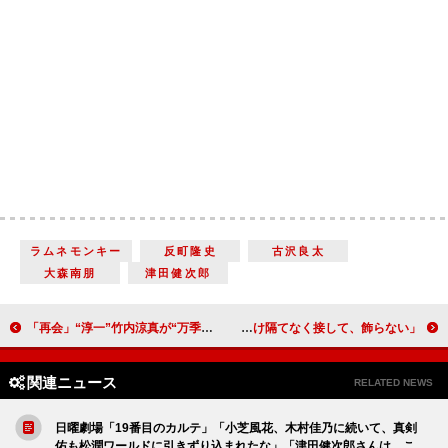
ラムネモンキー
反町隆史
古沢良太
大森南朋
津田健次郎
「再会」“淳一”竹内涼真が“万季子”井上真央に再会 「勝男が火曜日に帰って来た」「今クールも面白い」
なにわ男子・高橋恭平、モテる秘訣を明かす 「誰に対しても分け隔てなく接して、飾らない」
関連ニュース
RELATED NEWS
日曜劇場「19番目のカルテ」「小芝風花、木村佳乃に続いて、真剣
佑も松潤ワールドに引きずり込まれたな」「津田健次郎さんは、こ