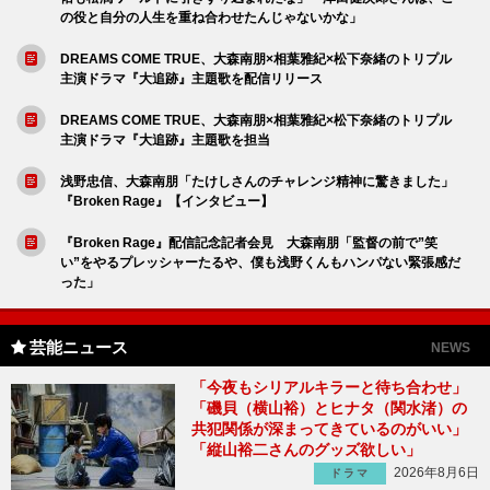
の役と自分の人生を重ね合わせたんじゃないかな」
DREAMS COME TRUE、大森南朋×相葉雅紀×松下奈緒のトリプル
主演ドラマ『大追跡』主題歌を配信リリース
DREAMS COME TRUE、大森南朋×相葉雅紀×松下奈緒のトリプル
主演ドラマ『大追跡』主題歌を担当
浅野忠信、大森南朋「たけしさんのチャレンジ精神に驚きました」
『Broken Rage』【インタビュー】
『Broken Rage』配信記念記者会見 大森南朋「監督の前で”笑
い”をやるプレッシャーたるや、僕も浅野くんもハンパない緊張感だ
った」
芸能ニュース
NEWS
「今夜もシリアルキラーと待ち合わせ」
「磯貝（横山裕）とヒナタ（関水渚）の
共犯関係が深まってきているのがいい」
「縦山裕二さんのグッズ欲しい」
2026年8月6日
ドラマ