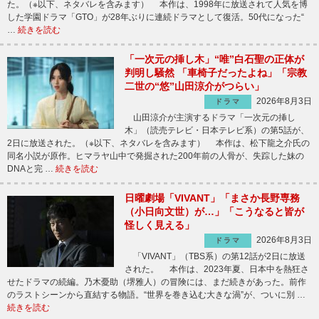
た。（※以下、ネタバレを含みます） 本作は、1998年に放送されて人気を博
した学園ドラマ「GTO」が28年ぶりに連続ドラマとして復活。50代になった“
…
続きを読む
「一次元の挿し木」“唯”白石聖の正体が
判明し騒然 「車椅子だったよね」「宗教
二世の“悠”山田涼介がつらい」
2026年8月3日
ドラマ
山田涼介が主演するドラマ「一次元の挿し
木」（読売テレビ・日本テレビ系）の第5話が、
2日に放送された。（※以下、ネタバレを含みます） 本作は、松下龍之介氏の
同名小説が原作。ヒマラヤ山中で発掘された200年前の人骨が、失踪した妹の
DNAと完 …
続きを読む
日曜劇場「VIVANT」「まさか長野専務
（小日向文世）が…」「こうなると皆が
怪しく見える」
2026年8月3日
ドラマ
「VIVANT」（TBS系）の第12話が2日に放送
された。 本作は、2023年夏、日本中を熱狂さ
せたドラマの続編。乃木憂助（堺雅人）の冒険には、まだ続きがあった。前作
のラストシーンから直結する物語。“世界を巻き込む大きな渦”が、ついに別 …
続きを読む