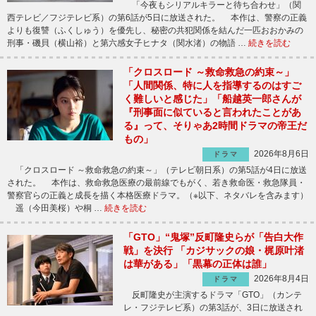
「今夜もシリアルキラーと待ち合わせ」（関
西テレビ／フジテレビ系）の第6話が5日に放送された。 本作は、警察の正義
よりも復讐（ふくしゅう）を優先し、秘密の共犯関係を結んだ一匹おおかみの
刑事・磯貝（横山裕）と第六感女子ヒナタ（関水渚）の物語 …
続きを読む
「クロスロード ～救命救急の約束～」
「人間関係、特に人を指導するのはすご
く難しいと感じた」「船越英一郎さんが
『刑事面に似ていると言われたことがあ
る』って、そりゃあ2時間ドラマの帝王だ
もの」
2026年8月6日
ドラマ
「クロスロード ～救命救急の約束～」（テレビ朝日系）の第5話が4日に放送
された。 本作は、救命救急医療の最前線でもがく、若き救命医・救急隊員・
警察官らの正義と成長を描く本格医療ドラマ。（※以下、ネタバレを含みます）
遥（今田美桜）や桐 …
続きを読む
「GTO」“鬼塚”反町隆史らが「告白大作
戦」を決行 「カジサックの娘・梶原叶渚
は華がある」「黒幕の正体は誰」
2026年8月4日
ドラマ
反町隆史が主演するドラマ「GTO」（カンテ
レ・フジテレビ系）の第3話が、3日に放送され