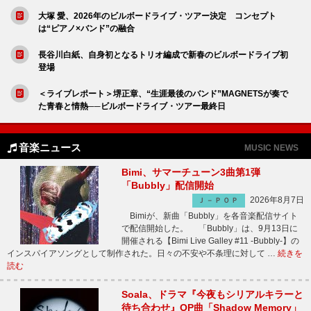
大塚 愛、2026年のビルボードライブ・ツアー決定 コンセプト
は“ピアノ×バンド”の融合
長谷川白紙、自身初となるトリオ編成で新春のビルボードライブ初
登場
＜ライブレポート＞堺正章、“生涯最後のバンド”MAGNETSが奏で
た青春と情熱──ビルボードライブ・ツアー最終日
音楽ニュース
MUSIC NEWS
Bimi、サマーチューン3曲第1弾
「Bubbly」配信開始
2026年8月7日
Ｊ－ＰＯＰ
Bimiが、新曲「Bubbly」を各音楽配信サイト
で配信開始した。 「Bubbly」は、9月13日に
開催される【Bimi Live Galley #11 -Bubbly-】の
インスパイアソングとして制作された。日々の不安や不条理に対して …
続きを
読む
Soala、ドラマ『今夜もシリアルキラーと
待ち合わせ』OP曲「Shadow Memory」