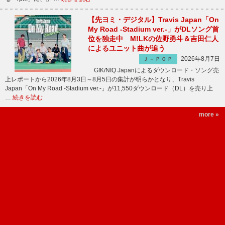
【先ヨミ・デジタル】Travis Japan「On
My Road -Stadium ver.-」がDLソング首
位を独走中 M!LKの佐野勇斗＆吉田仁人
によるユニット曲が追う
2026年8月7日
Ｊ－ＰＯＰ
GfK/NIQ Japanによるダウンロード・ソング売
上レポートから2026年8月3日～8月5日の集計が明らかとなり、Travis
Japan「On My Road -Stadium ver.-」が11,550ダウンロード（DL）を売り上
…
続きを読む
more »