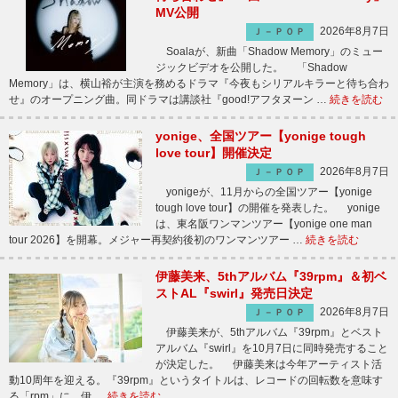
MV公開
2026年8月7日
Ｊ－ＰＯＰ
Soalaが、新曲「Shadow Memory」のミュー
ジックビデオを公開した。 「Shadow
Memory」は、横山裕が主演を務めるドラマ『今夜もシリアルキラーと待ち合わ
せ』のオープニング曲。同ドラマは講談社『good!アフタヌーン …
続きを読む
yonige、全国ツアー【yonige tough
love tour】開催決定
2026年8月7日
Ｊ－ＰＯＰ
yonigeが、11月からの全国ツアー【yonige
tough love tour】の開催を発表した。 yonige
は、東名阪ワンマンツアー【yonige one man
tour 2026】を開幕。メジャー再契約後初のワンマンツアー …
続きを読む
伊藤美来、5thアルバム『39rpm』＆初ベ
ストAL『swirl』発売日決定
2026年8月7日
Ｊ－ＰＯＰ
伊藤美来が、5thアルバム『39rpm』とベスト
アルバム『swirl』を10月7日に同時発売すること
が決定した。 伊藤美来は今年アーティスト活
動10周年を迎える。『39rpm』というタイトルは、レコードの回転数を意味す
る「rpm」に、伊 …
続きを読む