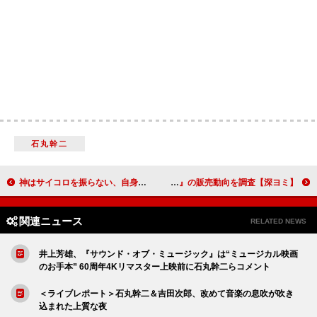
石丸幹二
神はサイコロを振らない、自身初となるカバーライブツアー開催決定
【深ヨミ】4作連続初週ミリオン、Snow Man『音故知新』の販売動向を調査
関連ニュース
RELATED NEWS
井上芳雄、『サウンド・オブ・ミュージック』は“ミュージカル映画
のお手本” 60周年4Kリマスター上映前に石丸幹二らコメント
＜ライブレポート＞石丸幹二＆吉田次郎、改めて音楽の息吹が吹き
込まれた上質な夜