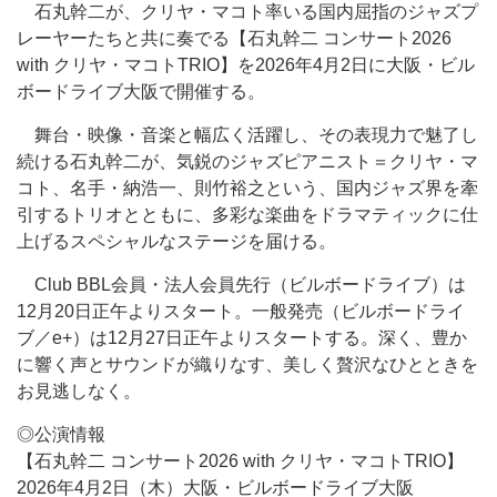
石丸幹二が、クリヤ・マコト率いる国内屈指のジャズプ
レーヤーたちと共に奏でる【石丸幹二 コンサート2026
with クリヤ・マコトTRIO】を2026年4月2日に大阪・ビル
ボードライブ大阪で開催する。
舞台・映像・音楽と幅広く活躍し、その表現力で魅了し
続ける石丸幹二が、気鋭のジャズピアニスト＝クリヤ・マ
コト、名手・納浩一、則竹裕之という、国内ジャズ界を牽
引するトリオとともに、多彩な楽曲をドラマティックに仕
上げるスペシャルなステージを届ける。
Club BBL会員・法人会員先行（ビルボードライブ）は
12月20日正午よりスタート。一般発売（ビルボードライ
ブ／e+）は12月27日正午よりスタートする。深く、豊か
に響く声とサウンドが織りなす、美しく贅沢なひとときを
お見逃しなく。
◎公演情報
【石丸幹二 コンサート2026 with クリヤ・マコトTRIO】
2026年4月2日（木）大阪・ビルボードライブ大阪