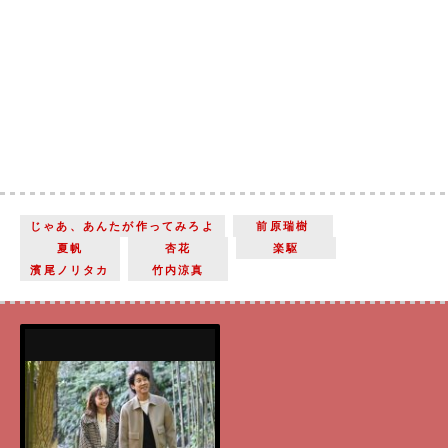
じゃあ、あんたが作ってみろよ
前原瑞樹
夏帆
杏花
楽駆
濱尾ノリタカ
竹内涼真