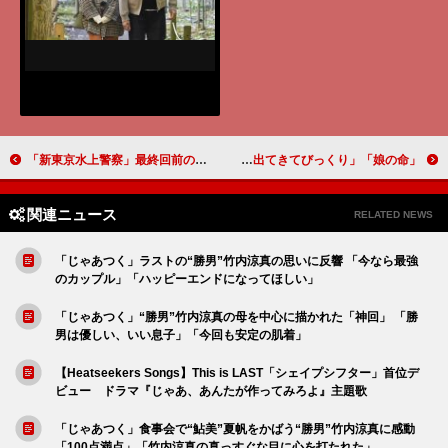
「新東京水上警察」最終回前の怒涛の展開に反響 「すごい展開だった」「最終回で全て回収できるのか」
「娘の命」優奈の夫“明彦”内藤秀一郎の裏切りが判明 「沙織がヤバ過ぎる」「田中笑太郎くんが出てきてびっくり」
関連ニュース
RELATED NEWS
「じゃあつく」ラストの“勝男”竹内涼真の思いに反響 「今なら最強
のカップル」「ハッピーエンドになってほしい」
「じゃあつく」“勝男”竹内涼真の母を中心に描かれた「神回」 「勝
男は優しい、いい息子」「今回も安定の肌着」
【Heatseekers Songs】This is LAST「シェイプシフター」首位デ
ビュー ドラマ『じゃあ、あんたが作ってみろよ』主題歌
「じゃあつく」食事会で“鮎美”夏帆をかばう“勝男”竹内涼真に感動
「100点満点」「竹内涼真の真っすぐな目に心を打たれた」