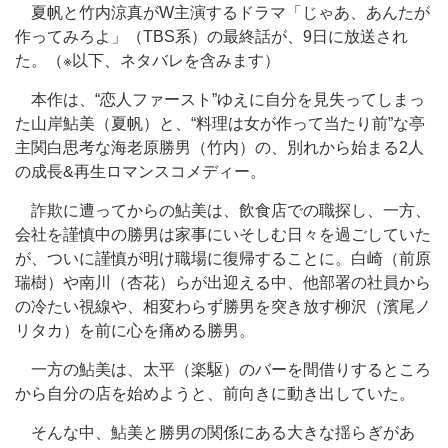
夏帆と竹内涼真がW主演するドラマ「じゃあ、あんたが
作ってみろよ」（TBS系）の最終話が、9日に放送され
た。（※以下、ネタバレを含みます）
本作は、“恋人ファースト”ゆえに自分を見失ってしまっ
た山岸鮎美（夏帆）と、“料理は女が作って当たり前”な亭
主関白思考な海老原勝男（竹内）の、別れから始まる2人
の成長&再生ロマンスコメディー。
詐欺に遭ってからの鮎美は、飲食店での職探し、一方、
会社を謹慎中の勝男は家事にいそしむ日々を過ごしていた
が、ついに謹慎が明け職場に復帰することに。白崎（前原
瑞樹）や南川（杏花）らが出迎える中、他部署の社員から
の冷たい視線や、相変わらず勝男を突き放す柳沢（濱尾ノ
リタカ）を前に心を痛める勝男。
一方の鮎美は、太平（楽駆）のバーを間借りするところ
から自分の店を始めようと、前向きに動き出していた。
そんな中、鮎美と勝男の関係にある大きな揺らぎがあ