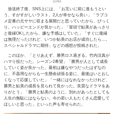
(C)TBS
放送終了後、SNS上には、「お互いに前に進もうとい
う、すがすがしいラスト。2人が幸せなら良い」「ラブコ
メ定番の元サヤに収まる展開だと思っていたから、びっく
り。ハッピーエンドが良かった」「冒頭で鮎美があっさり
と復縁OKしたから、嫌な予感はしていた」「すぐに復縁
は無理だったけれど、いつか鮎美のお店が成功したら…。
スペシャルドラマに期待」などの感想が投稿された。
このほか、「とりあえず、勝男ロス過ぎる。竹内涼真が
ハマり役だった。シーズン2希望」「勝男が人として成長
していく姿が良かった。最初は嫌なやつだったはずなの
に、不器用ながらも一生懸命頑張る姿に、最後はいとおし
くなって応援していた」「一緒にはなれなかったけれど、
勝男と鮎美の成長を見られて良かった。良質なドラマをあ
りがとう」「勝男と鮎美のように、別れがあったとしても
人生の無駄にはならない。今の若い人もたくさん恋愛して
ほしいと思った」といった声も寄せられた。