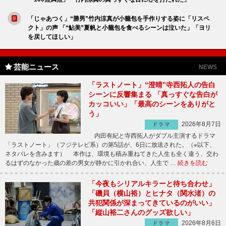
「じゃあつく」“勝男”竹内涼真が小籠包を手作りする姿に「リスペ
クト」の声 「“鮎美”夏帆と小籠包を食べるシーンは泣いた」「ヨリ
を戻してほしい」
芸能ニュース
NEWS
「ラストノート」“澄晴”寺西拓人の告白
シーンに反響集まる 「真っすぐな告白が
カッコいい」「最高のシーンをありがと
う」
2026年8月7日
ドラマ
内田有紀と寺西拓人がダブル主演するドラマ
「ラストノート」（フジテレビ系）の第5話が、6日に放送された。（※以下、
ネタバレを含みます） 本作は、環境も積み重ねてきた人生も全く違う、交わ
るはずのなかった歳の差の男女が静かに引かれ合い、人生で …
続きを読む
「今夜もシリアルキラーと待ち合わせ」
「磯貝（横山裕）とヒナタ（関水渚）の
共犯関係が深まってきているのがいい」
「縦山裕二さんのグッズ欲しい」
2026年8月6日
ドラマ