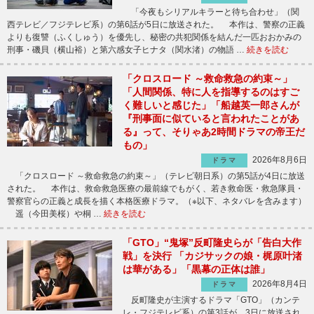
「今夜もシリアルキラーと待ち合わせ」（関
西テレビ／フジテレビ系）の第6話が5日に放送された。 本作は、警察の正義
よりも復讐（ふくしゅう）を優先し、秘密の共犯関係を結んだ一匹おおかみの
刑事・磯貝（横山裕）と第六感女子ヒナタ（関水渚）の物語 …
続きを読む
「クロスロード ～救命救急の約束～」
「人間関係、特に人を指導するのはすご
く難しいと感じた」「船越英一郎さんが
『刑事面に似ていると言われたことがあ
る』って、そりゃあ2時間ドラマの帝王だ
もの」
2026年8月6日
ドラマ
「クロスロード ～救命救急の約束～」（テレビ朝日系）の第5話が4日に放送
された。 本作は、救命救急医療の最前線でもがく、若き救命医・救急隊員・
警察官らの正義と成長を描く本格医療ドラマ。（※以下、ネタバレを含みます）
遥（今田美桜）や桐 …
続きを読む
「GTO」“鬼塚”反町隆史らが「告白大作
戦」を決行 「カジサックの娘・梶原叶渚
は華がある」「黒幕の正体は誰」
2026年8月4日
ドラマ
反町隆史が主演するドラマ「GTO」（カンテ
レ・フジテレビ系）の第3話が、3日に放送され