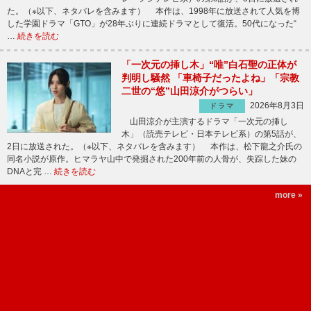
た。（※以下、ネタバレを含みます） 本作は、1998年に放送されて人気を博
した学園ドラマ「GTO」が28年ぶりに連続ドラマとして復活。50代になった“
…
続きを読む
「一次元の挿し木」“唯”白石聖の正体が
判明し騒然 「車椅子だったよね」「宗教
二世の“悠”山田涼介がつらい」
2026年8月3日
ドラマ
山田涼介が主演するドラマ「一次元の挿し
木」（読売テレビ・日本テレビ系）の第5話が、
2日に放送された。（※以下、ネタバレを含みます） 本作は、松下龍之介氏の
同名小説が原作。ヒマラヤ山中で発掘された200年前の人骨が、失踪した妹の
DNAと完 …
続きを読む
more »