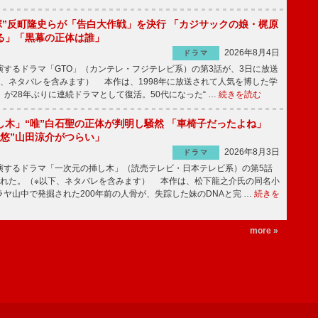
鬼塚”反町隆史らが「告白大作戦」を決行 「カジサックの娘・梶原
る」「黒幕の正体は誰」
2026年8月4日
ドラマ
するドラマ「GTO」（カンテレ・フジテレビ系）の第3話が、3日に放送
下、ネタバレを含みます） 本作は、1998年に放送されて人気を博した学
」が28年ぶりに連続ドラマとして復活。50代になった“ …
続きを読む
し木」“唯”白石聖の正体が判明し騒然 「車椅子だったよね」
“悠”山田涼介がつらい」
2026年8月3日
ドラマ
するドラマ「一次元の挿し木」（読売テレビ・日本テレビ系）の第5話
された。（※以下、ネタバレを含みます） 本作は、松下龍之介氏の同名小
ヤ山中で発掘された200年前の人骨が、失踪した妹のDNAと完 …
続きを
more »