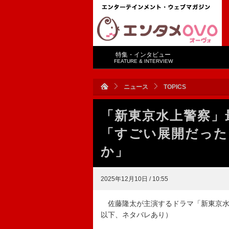
特集・インタビュー
FEATURE & INTERVIEW
ニュース
TOPICS
「新東京水上警察」
「すごい展開だった
か」
2025年12月10日 / 10:55
佐藤隆太が主演するドラマ「新東京水上
以下、ネタバレあり）