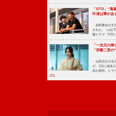
「GTO」“
叶渚は華があ
反町隆史が主演
された。（※以
園ドラマ「GTO
「一次元の挿
「宗教二世の
山田涼介が主演
が、2日に放送
説が原作。ヒマラ
読む