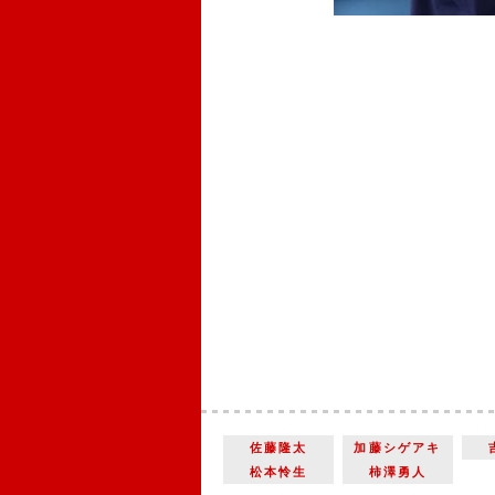
佐藤隆太
加藤シゲアキ
松本怜生
柿澤勇人