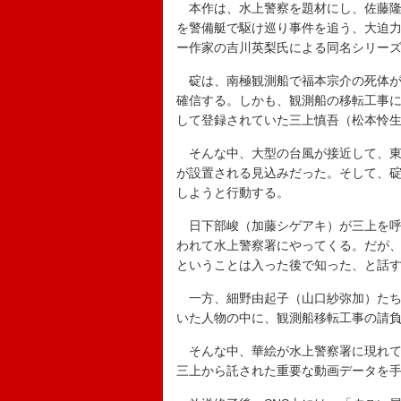
本作は、水上警察を題材にし、佐藤隆
を警備艇で駆け巡り事件を追う、大迫力
ー作家の吉川英梨氏による同名シリー
碇は、南極観測船で福本宗介の死体が
確信する。しかも、観測船の移転工事
して登録されていた三上慎吾（松本怜
そんな中、大型の台風が接近して、東
が設置される見込みだった。そして、
しようと行動する。
日下部峻（加藤シゲアキ）が三上を呼
われて水上警察署にやってくる。だが
ということは入った後で知った、と話
一方、細野由起子（山口紗弥加）たち
いた人物の中に、観測船移転工事の請
そんな中、華絵が水上警察署に現れて
三上から託された重要な動画データを