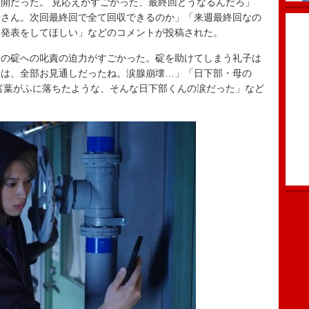
開だった。 見応えがすごかった、最終回どうなるんだろ」
母さん。次回最終回で全て回収できるのか」「来週最終回なの
定発表をしてほしい」などのコメントが投稿された。
の碇への叱責の迫力がすごかった。碇を助けてしまう礼子は
んは、全部お見通しだったね。涙腺崩壊…」「日下部・母の
言葉がふに落ちたような、そんな日下部くんの涙だった」など