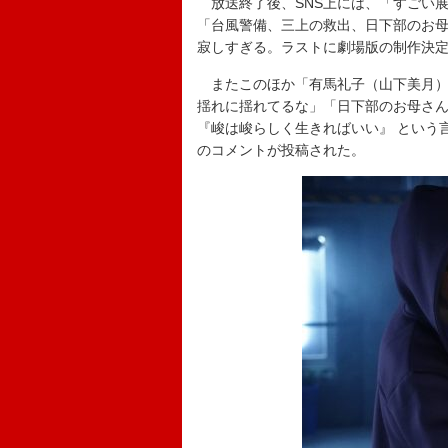
放送終了後、SNS上には、「すごい展
「台風警備、三上の救出、日下部のお
寂しすぎる。ラストに劇場版の制作決
またこのほか「有馬礼子（山下美月）
揺れに揺れてるな」「日下部のお母さ
『峻は峻らしく生きればいい』 という
のコメントが投稿された。