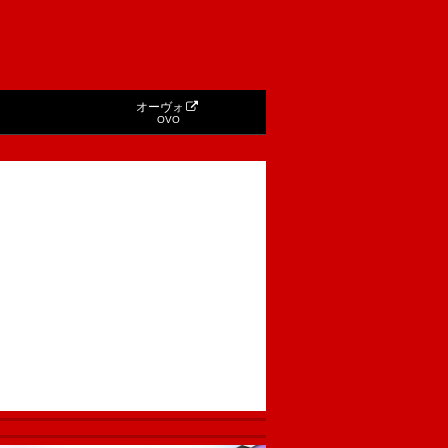
オーヴォ
OVO