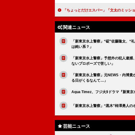
「ちょっとだけエスパー」「文太のミッション完了にはグッときた」「頼むから最後はみんな幸
関連ニュース
「新東京水上警察」“碇”佐藤隆太、“
は鈍い系？」
「新東京水上警察」予想外の犯人逮捕、
ないプロポーズで苦しい」
「新東京水上警察」元NEWS・内博貴
る日がくるなんて…」
Aqua Timez、フジ火9ドラマ『新東京
「新東京水上警察」“黒木”柿澤勇人の
芸能ニュース