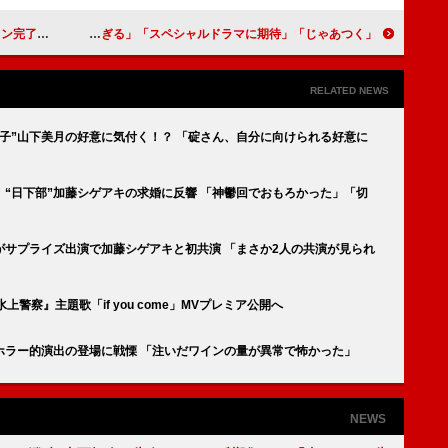
せになってよ」
「じゃあつく」最終話 “勝男”竹内涼真と“鮎美”夏帆の結末に反響 「勝男ロス過ぎる」「スペシャルドラマに期待」
RELATED NEWS
礼子”山下美月の好意に気付く！？ 「碇さん、自分に向けられる好意に
“日下部”加藤シゲアキの求婚に反響 「神鬱回でおもろかった」「切
がサプライズ出演で加藤シゲアキと初共演 「まさか2人の共演が見られ
水上警察』主題歌「if you come」MVプレミア公開へ
ホラー的演出の登場に戦慄 「注いだワインの量が異常で怖かった」
NEWS