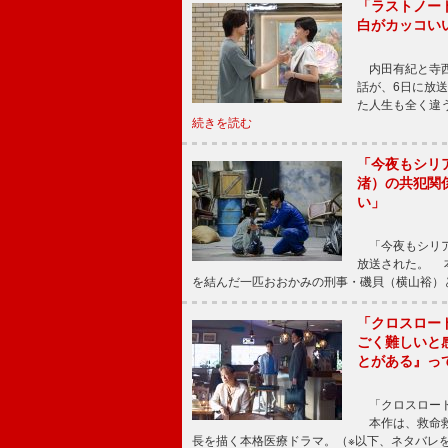
「ラストノー
白がカッコい
内田有紀と寺西
話が、6日に放
た人生も全く違
続きを読む
「今夜もシリ
渚）の共犯関
い」
「今夜もシリア
放送された。 
を結んだ一匹おおかみの刑事・磯貝（横山裕）
「クロスロー
ごく難しいと
とがある』っ
「クロスロード
本作は、救命救
長を描く本格医療ドラマ。（※以下、ネタバレ