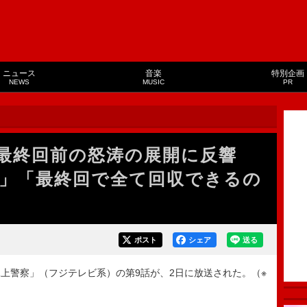
ニュース
音楽
特別企画
NEWS
MUSIC
PR
最終回前の怒涛の展開に反響
」「最終回で全て回収できるの
ポスト
シェア
送る
警察」（フジテレビ系）の第9話が、2日に放送された。（※