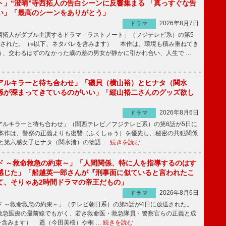
ト」“澄晴”寺西拓人の告白シーンに反響集まる 「真っすぐな告
い」「最高のシーンをありがとう」
2026年8月7日
ドラマ
拓人がダブル主演するドラマ「ラストノート」（フジテレビ系）の第5
送された。（※以下、ネタバレを含みます） 本作は、環境も積み重ねてき
う、交わるはずのなかった歳の差の男女が静かに引かれ合い、人生で …
アルキラーと待ち合わせ」「磯貝（横山裕）とヒナタ（関水
係が深まってきているのがいい」「縦山裕二さんのグッズ欲し
2026年8月6日
ドラマ
ルキラーと待ち合わせ」（関西テレビ／フジテレビ系）の第6話が5日に
本作は、警察の正義よりも復讐（ふくしゅう）を優先し、秘密の共犯関係
と第六感女子ヒナタ（関水渚）の物語 …
続きを読む
ド ～救命救急の約束～」「人間関係、特に人を指導するのはす
感じた」「船越英一郎さんが『刑事面に似ていると言われたこ
て、そりゃあ2時間ドラマの帝王だもの」
2026年8月6日
ドラマ
 ～救命救急の約束～」（テレビ朝日系）の第5話が4日に放送された。
急医療の最前線でもがく、若き救命医・救急隊員・警察官らの正義と成
を含みます） 遥（今田美桜）や桐 …
続きを読む