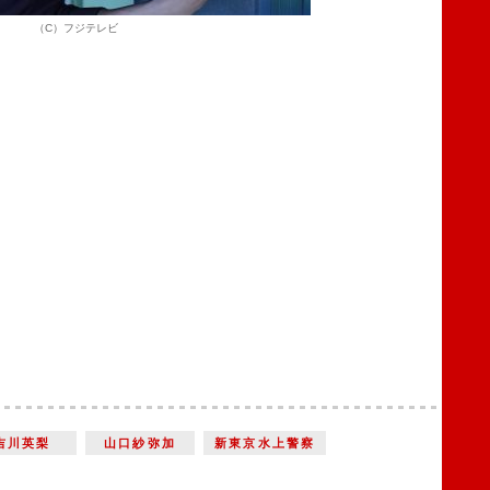
（C）フジテレビ
吉川英梨
山口紗弥加
新東京水上警察