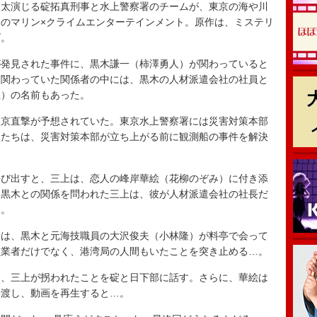
太演じる碇拓真刑事と水上警察署のチームが、東京の海や川
のマリン×クライムエンターテインメント。原作は、ミステリ
ズ。
発見された事件に、黒木謙一（柿澤勇人）が関わっていると
に関わっていた関係者の中には、黒木の人材派遣会社の社員と
生）の名前もあった。
京直撃が予想されていた。東京水上警察署には災害対策本部
碇たちは、災害対策本部が立ち上がる前に観測船の事件を解決
び出すと、三上は、恋人の峰岸華絵（花柳のぞみ）に付き添
、黒木との関係を問われた三上は、彼が人材派遣会社の社長だ
す。
は、黒木と元海技職員の大沢俊夫（小林隆）が料亭で会って
負業者だけでなく、港湾局の人間もいたことを突き止める…。
、三上が拐われたことを碇と日下部に話す。さらに、華絵は
手渡し、動画を再生すると…。