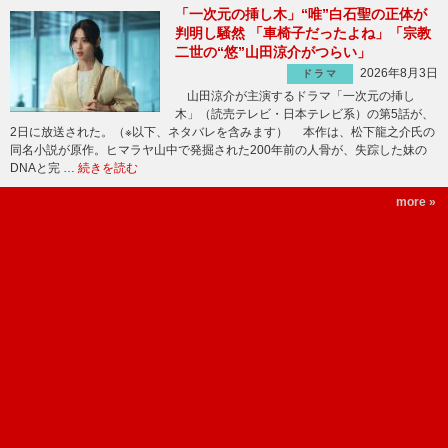
「一次元の挿し木」“唯”白石聖の正体が
判明し騒然 「車椅子だったよね」「宗教
二世の“悠”山田涼介がつらい」
2026年8月3日
ドラマ
山田涼介が主演するドラマ「一次元の挿し
木」（読売テレビ・日本テレビ系）の第5話が、
2日に放送された。（※以下、ネタバレを含みます） 本作は、松下龍之介氏の
同名小説が原作。ヒマラヤ山中で発掘された200年前の人骨が、失踪した妹の
DNAと完 …
続きを読む
more »