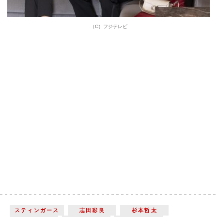
（C）フジテレビ
スティンガース
志田彩良
杉本哲太