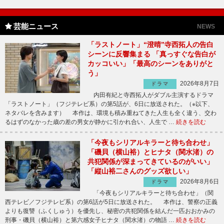
芸能ニュース
NEWS
「ラストノート」“澄晴”寺西拓人の告白
シーンに反響集まる 「真っすぐな告白が
カッコいい」「最高のシーンをありがと
う」
2026年8月7日
ドラマ
内田有紀と寺西拓人がダブル主演するドラマ
「ラストノート」（フジテレビ系）の第5話が、6日に放送された。（※以下、
ネタバレを含みます） 本作は、環境も積み重ねてきた人生も全く違う、交わ
るはずのなかった歳の差の男女が静かに引かれ合い、人生で …
続きを読む
「今夜もシリアルキラーと待ち合わせ」
「磯貝（横山裕）とヒナタ（関水渚）の
共犯関係が深まってきているのがいい」
「縦山裕二さんのグッズ欲しい」
2026年8月6日
ドラマ
「今夜もシリアルキラーと待ち合わせ」（関
西テレビ／フジテレビ系）の第6話が5日に放送された。 本作は、警察の正義
よりも復讐（ふくしゅう）を優先し、秘密の共犯関係を結んだ一匹おおかみの
刑事・磯貝（横山裕）と第六感女子ヒナタ（関水渚）の物語 …
続きを読む