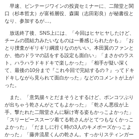
早速、ビンテージワインの投資セミナーに、二階堂と関
口（杉本哲太）が富裕層役、森園（志田彩良）が秘書役と
なり、参加するが…。
放送終了後、SNS上には、「今回はヒヤヒヤしたけど、
チームの団結力みたいなものは一番感じられたかも」「お
とり捜査がギリギリ綱渡りなのがいい。本田翼のファンと
か、他のドラマの話をする設定も面白い」「まさかのラス
ト。ハラハラドキドキで楽しかった」「相手が疑い深く
て、最後の10分まで『これ今回で完結するの？』ってドキ
ドキしながら見られて面白かった」などのコメントが上が
った。
また、「意気揚々とだまそうとするけど、ポンコツぶり
が出ちゃう乾さんがとてもよかった」「乾さん悪役が上
手。撃たれた二階堂さんに駆け寄る姿もかっこよかった」
「スリーピーススーツ着てる乾さんがとてつもなくかっこ
よかった」「だましに行く時の3人のキメポーズかっこよ
かった」「藤井流星くんの乾さん。すっかりスティンガー