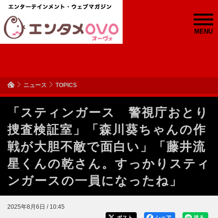
MENU
ニュース
TOPICS
「スティンガース 警視庁おとり
捜査検証室」「森川葵ちゃんの作
戦が大胆不敵で面白い」「藤井流
星くんの乾さん。すっかりスティ
ンガースの一員になったね」
2025年8月6日 / 10:45
ポスト
シェア
送る