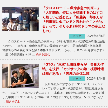
「クロスロード ～救命救急の約束～」
「人間関係、特に人を指導するのはすご
く難しいと感じた」「船越英一郎さんが
『刑事面に似ていると言われたことがあ
る』って、そりゃあ2時間ドラマの帝王だ
もの」
2026年8月6日
ドラマ
「クロスロード ～救命救急の約束～」（テレビ朝日系）の第5話が4日に放送
された。 本作は、救命救急医療の最前線でもがく、若き救命医・救急隊員・
警察官らの正義と成長を描く本格医療ドラマ。（※以下、ネタバレを含みます）
遥（今田美桜）や桐 …
続きを読む
「GTO」“鬼塚”反町隆史らが「告白大作
戦」を決行 「カジサックの娘・梶原叶渚
は華がある」「黒幕の正体は誰」
2026年8月4日
ドラマ
反町隆史が主演するドラマ「GTO」（カンテ
レ・フジテレビ系）の第3話が、3日に放送され
た。（※以下、ネタバレを含みます） 本作は、1998年に放送されて人気を博
した学園ドラマ「GTO」が28年ぶりに連続ドラマとして復活。50代になった“
…
続きを読む