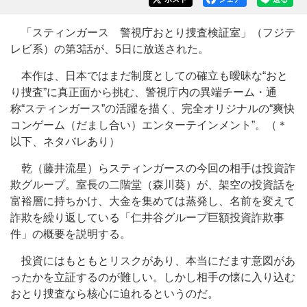
「スティンガース 警視庁おとり捜査検証室」（フジテ
レビ系）の第3話が、5日に放送された。
本作は、日本ではまだ制度としての確立も曖昧な“おと
り捜査”に真正面から挑む、警視庁内の異端チーム・通
称“スティンガース”の活躍を描く、完全オリジナルの“爽快
コンゲーム（だまし合い）エンターテインメント”。（＊
以下、ネタバレあり）
乾（藤井流星）らスティンガースの今回の相手は投資詐
欺グループ。室長の二階堂（森川葵）が、架空の投資話を
富裕層に持ちかけ、大金を集めては蒸発し、名前を変えて
詐欺を繰り返している「仁井谷グループ巨額投資詐欺事
件」の概要を説明する。
投資にはもともとリスクがあり、本当にだます意図があ
ったかを立証するのが難しい。しかし相手の懐に入り込む
おとり捜査なら核心に迫れるというのだ。