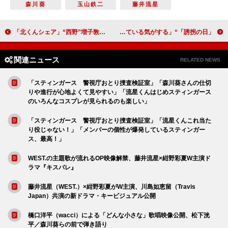
森川葵
玉山鉄二
藤井流星
「北くんシェア」“西野”増子敦貴の過去に「胸が苦しくなった」 「“北くん”岩瀬洋志の幼少期が気になる」
「誘拐の日」“凛”永尾柚乃の両親を殺した犯人が判明 「まさかの犯人に驚いた」「誰かをかばっている気がする」
関連ニュース
RELATED NEWS
「スティンガース 警視庁おとり捜査検証室」「森川葵さんの仕切
りや進行が心地よくて見やすい」「流星くんはじめスティンガース
のいろんなコスプレが見られるのも楽しい」
「スティンガース 警視庁おとり捜査検証室」「流星くんこれ当た
り役じゃない！」「メンバーの個性が爆発しているスティンガー
ス、最高！」
WEST.の主題歌が流れるOP映像解禁、藤井流星×紺野彩夏W主演ド
ラマ『キスバレ』
藤井流星（WEST.）×紺野彩夏がW主演、川島如恵留（Travis
Japan）共演の新ドラマ・キービジュアル公開
橋口洋平（wacci）による「どんな小さな」歌唱映像公開、松下洸
平／森川葵らの前で弾き語り