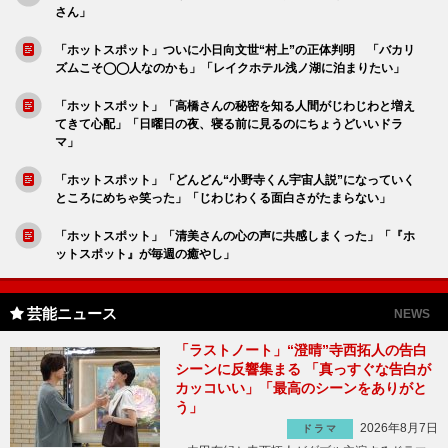
さん」
「ホットスポット」ついに小日向文世“村上”の正体判明 「バカリ
ズムこそ◯◯人なのかも」「レイクホテル浅ノ湖に泊まりたい」
「ホットスポット」「高橋さんの秘密を知る人間がじわじわと増え
てきて心配」「日曜日の夜、寝る前に見るのにちょうどいいドラ
マ」
「ホットスポット」「どんどん“小野寺くん宇宙人説”になっていく
ところにめちゃ笑った」「じわじわくる面白さがたまらない」
「ホットスポット」「清美さんの心の声に共感しまくった」「『ホ
ットスポット』が毎週の癒やし」
芸能ニュース
NEWS
「ラストノート」“澄晴”寺西拓人の告白
シーンに反響集まる 「真っすぐな告白が
カッコいい」「最高のシーンをありがと
う」
2026年8月7日
ドラマ