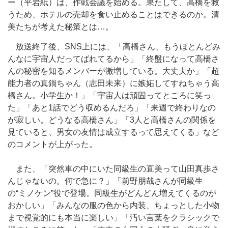
ー（平岩紙）は、作戦会議を始める。果たして、高橋を救
うため、ホテルの売却を食い止めることはできるのか。清
美たちが考えた秘策とは…。
放送終了後、SNS上には、「高橋さん、もうほとんどみ
んなに宇宙人だってばれてるから」「終盤になって高橋さ
んの秘密を知るメンバーが激増している。大丈夫か」「超
能力者の真鍋ちゃん（志田未来）に嫉妬してすねちゃう高
橋さん。小学生か！」「宇宙人は頑固ってところに笑っ
た」「あと1話でどう収めるんだろ」「来週で終わりなの
が寂しい。どうなる高橋さん」「3人と高橋さんの関係を
見ていると、男女の友情は成立するって思えてくる」など
のコメントが上がった。
また、「突然車の中にいた同級生の直美って山田真歩さ
んじゃないの。何で急に？」「前野朋哉さんが同級生
の“ミノケン”役で登場。同級生がどんどん増えてくるのが
おかしい」「みんなの服の色から内装、ちょっとした小物
まで視覚的にも本当に楽しい」「汚い言葉をクラシックで