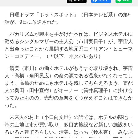
日曜ドラマ「ホットスポット」（日本テレビ系）の第9
話が、9日に放送された。
バカリズムが脚本を手がけた本作は、ビジネスホテルに
勤めるシングルマザーの主人公（市川実日子）が、宇宙人
と出会ったことから展開する地元系エイリアン・ヒューマ
ン・コメディー。（＊以下、ネタバレあり）
清美（市川）の働くホテルがもうすぐ取り壊され、宇宙
人・高橋（角田晃広）の命の源である温泉がなくなってし
まう。高橋のためにもホテルを残してもらえるよう、支配
人の奥田（田中直樹）がオーナー（筒井真理子）に掛け合
ってみたものの、売却の意向をくつがえすことはできなか
った。
未来人の村上（小日向文世）の話では、ホテルの跡地一
帯の土地は市が買い取り、多目的施設など新しい施設をい
ろいろと建てるらしい。清美、はっち（鈴木杏）、みなぷ