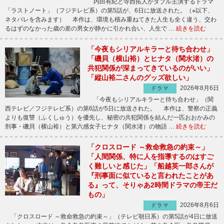
内田有紀と寺西拓人がダブル主演するドラマ
「ラストノート」（フジテレビ系）の第5話が、6日に放送された。（※以下、
ネタバレを含みます） 本作は、環境も積み重ねてきた人生も全く違う、交わ
るはずのなかった歳の差の男女が静かに引かれ合い、人生で …
続きを読む
「今夜もシリアルキラーと待ち合わせ」
「磯貝（横山裕）とヒナタ（関水渚）の
共犯関係が深まってきているのがいい」
「縦山裕二さんのグッズ欲しい」
2026年8月6日
ドラマ
「今夜もシリアルキラーと待ち合わせ」（関
西テレビ／フジテレビ系）の第6話が5日に放送された。 本作は、警察の正義
よりも復讐（ふくしゅう）を優先し、秘密の共犯関係を結んだ一匹おおかみの
刑事・磯貝（横山裕）と第六感女子ヒナタ（関水渚）の物語 …
続きを読む
「クロスロード ～救命救急の約束～」
「人間関係、特に人を指導するのはすご
く難しいと感じた」「船越英一郎さんが
『刑事面に似ていると言われたことがあ
る』って、そりゃあ2時間ドラマの帝王だ
もの」
2026年8月6日
ドラマ
「クロスロード ～救命救急の約束～」（テレビ朝日系）の第5話が4日に放送