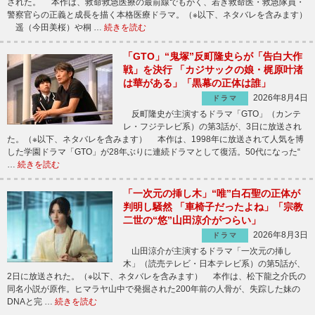
された。 本作は、救命救急医療の最前線でもがく、若き救命医・救急隊員・
警察官らの正義と成長を描く本格医療ドラマ。（※以下、ネタバレを含みます）
遥（今田美桜）や桐 …
続きを読む
「GTO」“鬼塚”反町隆史らが「告白大作
戦」を決行 「カジサックの娘・梶原叶渚
は華がある」「黒幕の正体は誰」
2026年8月4日
ドラマ
反町隆史が主演するドラマ「GTO」（カンテ
レ・フジテレビ系）の第3話が、3日に放送され
た。（※以下、ネタバレを含みます） 本作は、1998年に放送されて人気を博
した学園ドラマ「GTO」が28年ぶりに連続ドラマとして復活。50代になった“
…
続きを読む
「一次元の挿し木」“唯”白石聖の正体が
判明し騒然 「車椅子だったよね」「宗教
二世の“悠”山田涼介がつらい」
2026年8月3日
ドラマ
山田涼介が主演するドラマ「一次元の挿し
木」（読売テレビ・日本テレビ系）の第5話が、
2日に放送された。（※以下、ネタバレを含みます） 本作は、松下龍之介氏の
同名小説が原作。ヒマラヤ山中で発掘された200年前の人骨が、失踪した妹の
DNAと完 …
続きを読む