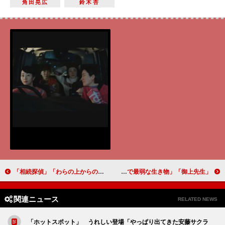
角田晃広
鈴木杏
「相続探偵」「わらの上からの養子。今回も勉強になりました」「両極端の人物を同じ顔で演じ分けた佐野史郎さんがすごかった」
「御上先生」「人間はこの世の動物の中で、最強で最弱な生き物」「考える力のない大人が、考える教育ができるわけがない」
関連ニュース
RELATED NEWS
「ホットスポット」 うれしい登場「やっぱり出てきた安藤サクラ