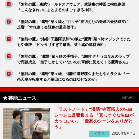
「無能の鷹」東武ワールドスクウェア、就活生の神回に抱腹絶倒
「こんなきれいにまとまるのすごすぎる神回」
「無能の鷹」“鷹野”菜々緒と“百舌子”渡辺えりの奇跡の会話成立に
反響 「すれ違う会話劇の最高傑作」
「無能の鷹」“雉谷”工藤阿須加”の涙と“鷹野”菜々緒マジックでまた
もや奇跡 「ピッタリすぎて最高。菜々緒の適材適所」
「無能の鷹」 “鷹野“菜々緒の手拍子、“鵜飼”さとうほなみのラップ
で商談成立 「拍手しかしていないのに軍師に見えてくる鷹野さん」
「無能の鷹」“鷹野”菜々緒、“鶸田”塩野瑛久またもやミラクル 「一
条天皇が転生すると鶸田になるのはなぜなのか」
芸能ニュース
NEWS
「ラストノート」“澄晴”寺西拓人の告白
シーンに反響集まる 「真っすぐな告白が
カッコいい」「最高のシーンをありがと
う」
2026年8月7日
ドラマ