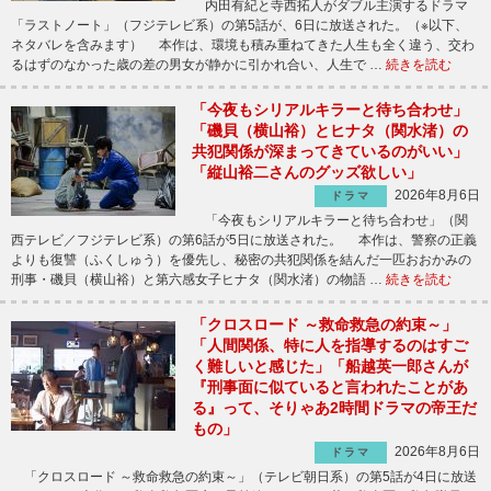
内田有紀と寺西拓人がダブル主演するドラマ
「ラストノート」（フジテレビ系）の第5話が、6日に放送された。（※以下、
ネタバレを含みます） 本作は、環境も積み重ねてきた人生も全く違う、交わ
るはずのなかった歳の差の男女が静かに引かれ合い、人生で …
続きを読む
「今夜もシリアルキラーと待ち合わせ」
「磯貝（横山裕）とヒナタ（関水渚）の
共犯関係が深まってきているのがいい」
「縦山裕二さんのグッズ欲しい」
2026年8月6日
ドラマ
「今夜もシリアルキラーと待ち合わせ」（関
西テレビ／フジテレビ系）の第6話が5日に放送された。 本作は、警察の正義
よりも復讐（ふくしゅう）を優先し、秘密の共犯関係を結んだ一匹おおかみの
刑事・磯貝（横山裕）と第六感女子ヒナタ（関水渚）の物語 …
続きを読む
「クロスロード ～救命救急の約束～」
「人間関係、特に人を指導するのはすご
く難しいと感じた」「船越英一郎さんが
『刑事面に似ていると言われたことがあ
る』って、そりゃあ2時間ドラマの帝王だ
もの」
2026年8月6日
ドラマ
「クロスロード ～救命救急の約束～」（テレビ朝日系）の第5話が4日に放送