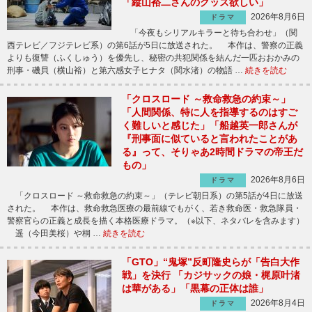
「縦山裕二さんのグッズ欲しい」
2026年8月6日
ドラマ
「今夜もシリアルキラーと待ち合わせ」（関
西テレビ／フジテレビ系）の第6話が5日に放送された。 本作は、警察の正義
よりも復讐（ふくしゅう）を優先し、秘密の共犯関係を結んだ一匹おおかみの
刑事・磯貝（横山裕）と第六感女子ヒナタ（関水渚）の物語 …
続きを読む
「クロスロード ～救命救急の約束～」
「人間関係、特に人を指導するのはすご
く難しいと感じた」「船越英一郎さんが
『刑事面に似ていると言われたことがあ
る』って、そりゃあ2時間ドラマの帝王だ
もの」
2026年8月6日
ドラマ
「クロスロード ～救命救急の約束～」（テレビ朝日系）の第5話が4日に放送
された。 本作は、救命救急医療の最前線でもがく、若き救命医・救急隊員・
警察官らの正義と成長を描く本格医療ドラマ。（※以下、ネタバレを含みます）
遥（今田美桜）や桐 …
続きを読む
「GTO」“鬼塚”反町隆史らが「告白大作
戦」を決行 「カジサックの娘・梶原叶渚
は華がある」「黒幕の正体は誰」
2026年8月4日
ドラマ