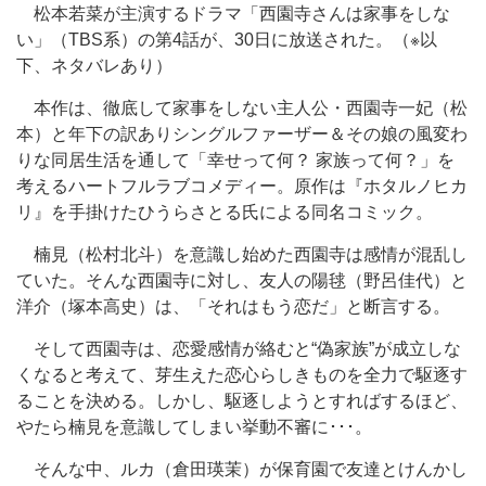
松本若菜が主演するドラマ「西園寺さんは家事をしな
い」（TBS系）の第4話が、30日に放送された。（※以
下、ネタバレあり）
本作は、徹底して家事をしない主人公・西園寺一妃（松
本）と年下の訳ありシングルファーザー＆その娘の風変わ
りな同居生活を通して「幸せって何？ 家族って何？」を
考えるハートフルラブコメディー。原作は『ホタルノヒカ
リ』を手掛けたひうらさとる氏による同名コミック。
楠見（松村北斗）を意識し始めた西園寺は感情が混乱し
ていた。そんな西園寺に対し、友人の陽毬（野呂佳代）と
洋介（塚本高史）は、「それはもう恋だ」と断言する。
そして西園寺は、恋愛感情が絡むと“偽家族”が成立しな
くなると考えて、芽生えた恋心らしきものを全力で駆逐す
ることを決める。しかし、駆逐しようとすればするほど、
やたら楠見を意識してしまい挙動不審に･･･。
そんな中、ルカ（倉田瑛茉）が保育園で友達とけんかし