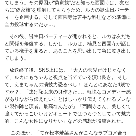
てしまう。その原因が“偽家族”だと知った西園寺は、友だ
ちに“偽家族”を理解してもらうため、ルカの誕生日パーテ
ィーを企画する。そして西園寺は苦手な料理などの準備に
全力投球するのだが…。
その後、誕生日パーティーが開かれると、ルカは友だち
と関係を修復する。しかし、ルカは、楠見と西園寺が話し
ている様子を見ると、あることを思い出して急に泣き出し
てしまう。
放送終了後、SNS上には、「大人の恋愛だけじゃなく
て、ルカにもちゃんと視点を当てている演出良き。 そし
て、えまちゃんの演技力恐るべし！ ほんとにあなた4歳で
すか？」「逃げ恥以来の良作きた…。軽快なコメディー感
がありながら伝えたいことはしっかり伝えてくれるブレな
い製作陣と演者。最高なんだが」「西園寺さん、美しくて
強くてかっこいいけどキュートではつらつとしていて魅力
的。こんな女性になりたい」などの感想が投稿された。
このほか、「てか松本若菜さんがこんなラブコメ合う