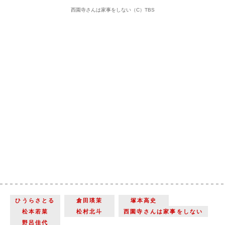
西園寺さんは家事をしない（C）TBS
ひうらさとる
倉田瑛茉
塚本高史
松本若菜
松村北斗
西園寺さんは家事をしない
野呂佳代