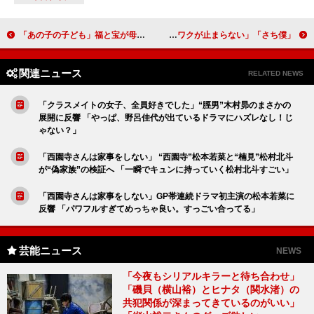
「あの子の子ども」福と宝が母親に妊娠を告げる 「2人がお腹の中の小さな命を大切に思っていてうれしい」
「さち僕」紫乃の夫“要”桜田通がついに反撃へ 「京介はどうするんだろう」「ワクワクが止まらない」
関連ニュース
RELATED NEWS
「クラスメイトの女子、全員好きでした」“脛男”木村昴のまさかの
展開に反響 「やっぱ、野呂佳代が出ているドラマにハズレなし！じ
ゃない？」
「西園寺さんは家事をしない」 “西園寺”松本若菜と“楠見”松村北斗
が“偽家族”の検証へ 「一瞬でキュンに持っていく松村北斗すごい」
「西園寺さんは家事をしない」GP帯連続ドラマ初主演の松本若菜に
反響 「パワフルすぎてめっちゃ良い。すっごい合ってる」
芸能ニュース
NEWS
「今夜もシリアルキラーと待ち合わせ」
「磯貝（横山裕）とヒナタ（関水渚）の
共犯関係が深まってきているのがいい」