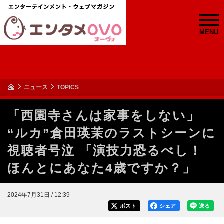
MENU
ニュース
TOPICS
「西園寺さんは家事をしない」
“ルカ”倉田瑛茉のラストシーンに
視聴者号泣 「演技力恐るべし！
ほんとにあなた4歳ですか？」
2024年7月31日 / 12:39
ポスト
シェア
送る