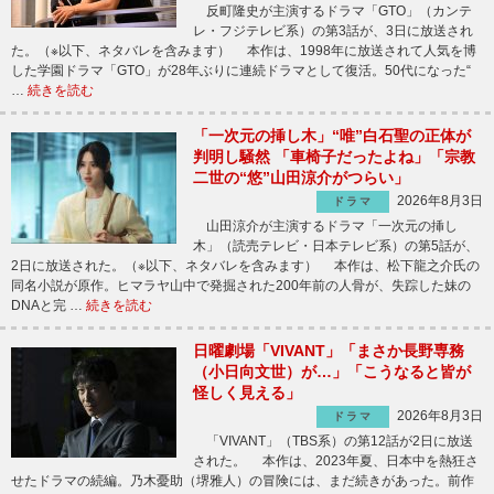
反町隆史が主演するドラマ「GTO」（カンテ
レ・フジテレビ系）の第3話が、3日に放送され
た。（※以下、ネタバレを含みます） 本作は、1998年に放送されて人気を博
した学園ドラマ「GTO」が28年ぶりに連続ドラマとして復活。50代になった“
…
続きを読む
「一次元の挿し木」“唯”白石聖の正体が
判明し騒然 「車椅子だったよね」「宗教
二世の“悠”山田涼介がつらい」
2026年8月3日
ドラマ
山田涼介が主演するドラマ「一次元の挿し
木」（読売テレビ・日本テレビ系）の第5話が、
2日に放送された。（※以下、ネタバレを含みます） 本作は、松下龍之介氏の
同名小説が原作。ヒマラヤ山中で発掘された200年前の人骨が、失踪した妹の
DNAと完 …
続きを読む
日曜劇場「VIVANT」「まさか長野専務
（小日向文世）が…」「こうなると皆が
怪しく見える」
2026年8月3日
ドラマ
「VIVANT」（TBS系）の第12話が2日に放送
された。 本作は、2023年夏、日本中を熱狂さ
せたドラマの続編。乃木憂助（堺雅人）の冒険には、まだ続きがあった。前作