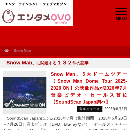
MENU
Snow Man
Snow Man
１３２
「
」に関連する
件の記事
Snow Man、5大ドームツアー
【Snow Man Dome Tour 2025-
2026 ON】の映像作品が2026年7月
音楽ビデオ・セールス首位
【SoundScan Japan調べ】
2026年8月8日
音楽ニュース
SoundScan Japanによる2026年7月（集計期間：2026年6月29日
～7月26日）音楽ビデオ（DVD、Blu-rayなど）・セールス・チャー