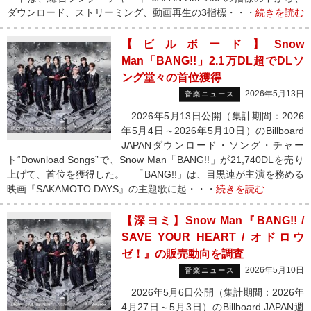
ダウンロード、ストリーミング、動画再生の3指標・・・
続きを読む
【ビルボード】Snow
Man「BANG!!」2.1万DL超でDLソ
ング堂々の首位獲得
2026年5月13日
音楽ニュース
2026年5月13日公開（集計期間：2026
年5月4日～2026年5月10日）のBillboard
JAPANダウンロード・ソング・チャー
ト“Download Songs”で、Snow Man「BANG!!」が21,740DLを売り
上げて、首位を獲得した。 「BANG!!」は、目黒連が主演を務める
映画『SAKAMOTO DAYS』の主題歌に起・・・
続きを読む
【深ヨミ】Snow Man『BANG!! /
SAVE YOUR HEART / オドロウ
ゼ！』の販売動向を調査
2026年5月10日
音楽ニュース
2026年5月6日公開（集計期間：2026年
4月27日～5月3日）のBillboard JAPAN週