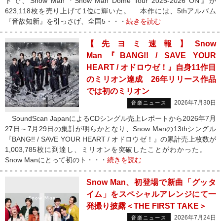
トで、Snow Man『Snow Man Dome Tour 2025-2026 ON』が
623,118枚を売り上げて1位に輝いた。 本作には、5thアルバム
『音故知新』を引っさげ、全国5・・・
続きを読む
【先ヨミ速報】Snow
Man『BANG!! / SAVE YOUR
HEART / オドロウゼ！』自身11作目
のミリオン達成 26年リリース作品
では初のミリオン
2026年7月30日
音楽ニュース
SoundScan JapanによるCDシングル売上レポートから2026年7月
27日～7月29日の集計が明らかとなり、Snow Manの13thシングル
『BANG!! / SAVE YOUR HEART / オドロウゼ！』の累計売上枚数が
1,003,785枚に到達し、ミリオンを突破したことがわかった。
Snow Manにとって初のト・・・
続きを読む
Snow Man、初登場で新曲「グッタ
イム」をスペシャルアレンジにて一
発撮り披露＜THE FIRST TAKE＞
2026年7月24日
音楽ニュース