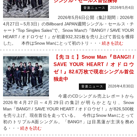
シングル・セールス首位獲得
2026年5月4日
音楽ニュース
2026年5月6日公開（集計期間：2026年
4月27日～5月3日）のBillboard JAPAN週間シングル・セールス・チ
ャート“Top Singles Sales”で、Snow Manの『BANG!! / SAVE YOUR
HEART / オドロウゼ！』が初週932,321枚を売り上げて首位を獲得
した。 本作はSnow Manにとって初のトリ・・・
続きを読む
【先ヨミ】Snow Man『BANG!! /
SAVE YOUR HEART / オドロウ
ゼ！』82.6万枚で現在シングル首位
独走中
2026年4月30日
音楽ニュース
今週のCDシングル売上レポートから
2026年4月27日～4月29日の集計が明らかとなり、Snow
Man『BANG!! / SAVE YOUR HEART / オドロウゼ！』が826,500枚
を売り上げ、現在首位を走っている。 今作はSnow Manにとって
初のトリプルA面シングル。「BANG!!」は目黒蓮が主演を務め
る・・・
続きを読む