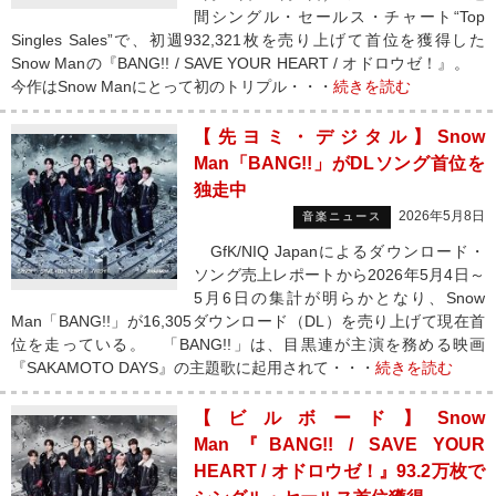
間シングル・セールス・チャート“Top
Singles Sales”で、初週932,321枚を売り上げて首位を獲得した
Snow Manの『BANG!! / SAVE YOUR HEART / オドロウゼ！』。
今作はSnow Manにとって初のトリプル・・・
続きを読む
【先ヨミ・デジタル】Snow
Man「BANG!!」がDLソング首位を
独走中
2026年5月8日
音楽ニュース
GfK/NIQ Japanによるダウンロード・
ソング売上レポートから2026年5月4日～
5月6日の集計が明らかとなり、Snow
Man「BANG!!」が16,305ダウンロード（DL）を売り上げて現在首
位を走っている。 「BANG!!」は、目黒連が主演を務める映画
『SAKAMOTO DAYS』の主題歌に起用されて・・・
続きを読む
【ビルボード】Snow
Man『BANG!! / SAVE YOUR
HEART / オドロウゼ！』93.2万枚で