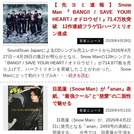
【先ヨミ速報】Snow
Man『BANG!! / SAVE YOUR
HEART / オドロウゼ！』71.4万枚突
破 12作連続フラゲ日ハーフミリオ
ン達成
2026年4月29日
音楽ニュース
SoundScan JapanによるCDシングル売上レポートから2026年4月
27日～4月28日の集計が明らかとなり、Snow Manの12thシングル
『BANG!! / SAVE YOUR HEART / オドロウゼ！』が714,877枚を売
り上げて、ハーフミリオンを突破したことがわかった。 Snow
Manにとって初のトリプルA・・・
続きを読む
目黒蓮（Snow Man）が『anan』表
紙、“最強クール”と“慈愛”の二面性
で魅せる
2026年4月13日
音楽ニュース
目黒蓮（Snow Man）が、2026年4月22
日に発売となる『anan』2493号の表紙に
登場する。 今号では、目黒蓮が主演を