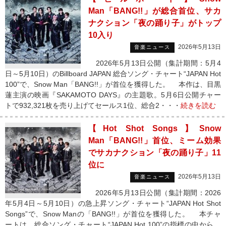
Man「BANG!!」が総合首位、サカ
ナクション「夜の踊り子」がトップ
10入り
2026年5月13日
音楽ニュース
2026年5月13日公開（集計期間：5月4
日～5月10日）のBillboard JAPAN 総合ソング・チャート“JAPAN Hot
100”で、Snow Man「BANG!!」が首位を獲得した。 本作は、目黒
蓮主演の映画『SAKAMOTO DAYS』の主題歌。5月6日公開チャー
トで932,321枚を売り上げてセールス1位、総合2・・・
続きを読む
【Hot Shot Songs】Snow
Man「BANG!!」首位、ミーム効果
でサカナクション「夜の踊り子」11
位に
2026年5月13日
音楽ニュース
2026年5月13日公開（集計期間：2026
年5月4日～5月10日）の急上昇ソング・チャート“JAPAN Hot Shot
Songs”で、Snow Manの「BANG!!」が首位を獲得した。 本チャ
ートは、総合ソング・チャート“JAPAN Hot 100”の指標の中から、