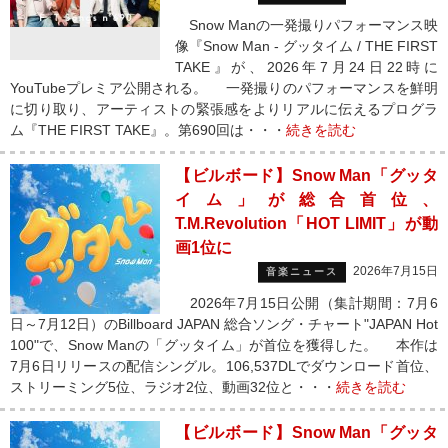
Snow Manの一発撮りパフォーマンス映
像『Snow Man - グッタイム / THE FIRST
TAKE』が、2026年7月24日22時に
YouTubeプレミア公開される。 一発撮りのパフォーマンスを鮮明
に切り取り、アーティストの緊張感をよりリアルに伝えるプログラ
ム『THE FIRST TAKE』。第690回は・・・
続きを読む
【ビルボード】Snow Man「グッタ
イム」が総合首位、
T.M.Revolution「HOT LIMIT」が動
画1位に
2026年7月15日
音楽ニュース
2026年7月15日公開（集計期間：7月6
日～7月12日）のBillboard JAPAN 総合ソング・チャート"JAPAN Hot
100"で、Snow Manの「グッタイム」が首位を獲得した。 本作は
7月6日リリースの配信シングル。106,537DLでダウンロード首位、
ストリーミング5位、ラジオ2位、動画32位と・・・
続きを読む
【ビルボード】Snow Man「グッタ